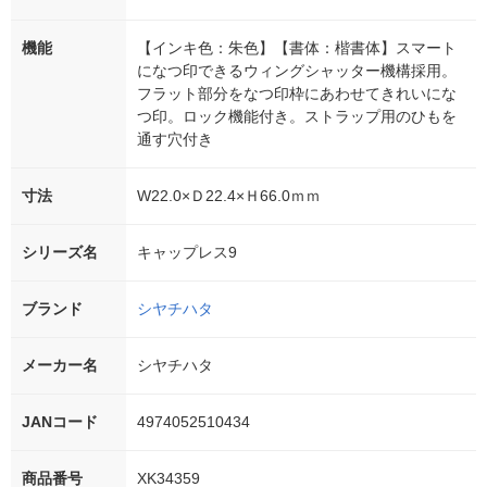
機能
【インキ色：朱色】【書体：楷書体】スマート
になつ印できるウィングシャッター機構採用。
フラット部分をなつ印枠にあわせてきれいにな
つ印。ロック機能付き。ストラップ用のひもを
通す穴付き
寸法
W22.0×Ｄ22.4×Ｈ66.0ｍｍ
シリーズ名
キャップレス9
ブランド
シヤチハタ
メーカー名
シヤチハタ
JANコード
4974052510434
商品番号
XK34359