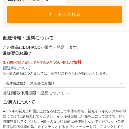
カートに入れる
配送情報・送料について
この商品は
LOHACO
が販売・発送します。
最短翌日お届け
3,780
550
無料
円
(税込)以上で基本配送料
円
(税込)
配送料について
※
一部の商品につきましては、基本配送料を当社が負担いたします。
在庫確認住所：東京都にお届け
賞味期限/使用期限・返品について
ご購入について
●インキの補充は印面が上になる様にして本体を持ち、補充インキのノズルを印
面につけて1滴補充してください。インキ補充後は印面を上にして立てて、約3
時間静置してください。●紙へのなつ印目的以外使用しないでください。●ご使
用後は印面保護の為、必ずカチッとするまでシャッターを回してロックしてく