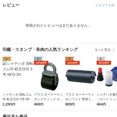
レビュー
レビューとは
投稿されたレビューはまだありません。
印鑑・スタンプ・朱肉の人気ランキング
もっと見る
1
2
3
4
12%OFF
14%OFF
15%OFF
シャチハタ 回転ゴム
プラス ローラーケシ
プラス ローラーケシ
シャチハタ補
印 欧文日付 3号 NFD-
ポンスティック カー
ポンワイド 専用イン
（カートリッ
3G
1,293
トリッジ 個人情報保
469
クカートリッジ 個人
809
ネーム・ネー
464
円
円
円
円
護スタンプ 39188
情報保護スタンプ IS-
XLR-GP 朱色
017CM 38129
本入×1箱）
最近見た商品