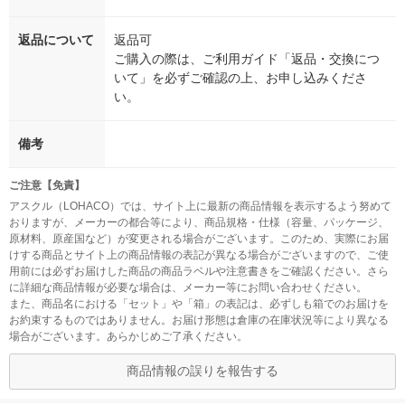
返品について
返品可
ご購入の際は、ご利用ガイド「返品・交換につ
いて」を必ずご確認の上、お申し込みくださ
い。
備考
ご注意【免責】
アスクル（LOHACO）では、サイト上に最新の商品情報を表示するよう努めて
おりますが、メーカーの都合等により、商品規格・仕様（容量、パッケージ、
原材料、原産国など）が変更される場合がございます。このため、実際にお届
けする商品とサイト上の商品情報の表記が異なる場合がございますので、ご使
用前には必ずお届けした商品の商品ラベルや注意書きをご確認ください。さら
に詳細な商品情報が必要な場合は、メーカー等にお問い合わせください。
また、商品名における「セット」や「箱」の表記は、必ずしも箱でのお届けを
お約束するものではありません。お届け形態は倉庫の在庫状況等により異なる
場合がございます。あらかじめご了承ください。
商品情報の誤りを報告する