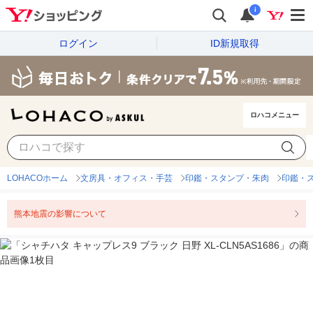
i
ログイン
ID新規取得
ロハコメニュー
LOHACOホーム
文房具・オフィス・手芸
印鑑・スタンプ・朱肉
印鑑・
熊本地震の影響について