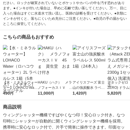
ださい。ロックが確実されていないとポケットやカバンの中を汚す恐れがあり
ます。●インキが付いた場合は、早めに石鹸で洗い落してください。万一、目に
入った場合はすぐに水道水で洗い流し、医師の診断を受けてください。●衣類に
インキが付くと、落ちにくいため充分にご注意ください。●幼児の手の届かない
ところに保管してください。
こちらの商品もおすすめ
【水・ミネラルウォー
HAKU（ハク） メラ
アイリスフーズ 富士
アタックゼロ（A
ター】LOHACO Wate
ノフォーカスＩＶ 4
山の強炭酸水 ラベル
ZERO) ドラ
r（ロハコウォータ
490
5ｇ 資生堂 おまけ
11,000
レス 500ml 1箱（24
1,420
詰め替え メガ
5,820
円
円
円
円
ー）2L ラベルレス 1
付き
本入）
ボ 2300g 1
箱（5本入）（イチオ
個入) 洗濯洗剤
商品説明
シ） オリジナル
ウィングシャッター機構ですばやくなつ印！安心ロック付き。なつ
印時にシャッターが自動的に開くウィングシャッター機構を採用。
携帯時に安心なロック付で、片手で簡単に操作できます。印面セッ