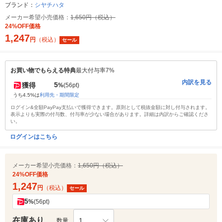
ブランド：
シヤチハタ
メーカー希望小売価格：
1,650円（税込）
24%OFF価格
1,247
円
（税込）
セール
お買い物でもらえる特典
最大付与率7%
内訳を見る
5
獲得
%
(56pt)
うち4.5%は
利用先・期間限定
ログイン&全額PayPay支払いで獲得できます。原則として税抜金額に対し付与されます。
表示よりも実際の付与数、付与率が少ない場合があります。詳細は内訳からご確認くださ
い。
ログインはこちら
メーカー希望小売価格：
1,650円（税込）
24%OFF価格
1,247
円
（税込）
セール
5
%
(56pt)
在庫あり
1
数量