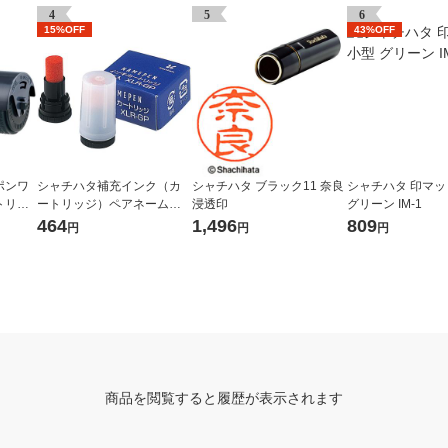
4
5
6
15%OFF
43%OFF
ポンワ
シャチハタ補充インク（カ
シャチハタ ブラック11 奈良
シャチハタ 印マッ
トリッ
ートリッジ）ペアネーム・
浸透印
グリーン IM-1
 IS-
ネームペン用 XLR-GP 朱色
464
1,496
809
円
円
円
2本（2本入×1箱）
商品を閲覧すると履歴が表示されます