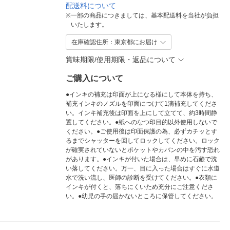
配送料について
※
一部の商品につきましては、基本配送料を当社が負担
いたします。
在庫確認住所：東京都にお届け
賞味期限/使用期限・返品について
ご購入について
●インキの補充は印面が上になる様にして本体を持ち、
補充インキのノズルを印面につけて1滴補充してくださ
い。インキ補充後は印面を上にして立てて、約3時間静
置してください。●紙へのなつ印目的以外使用しないで
ください。●ご使用後は印面保護の為、必ずカチッとす
るまでシャッターを回してロックしてください。ロック
が確実されていないとポケットやカバンの中を汚す恐れ
があります。●インキが付いた場合は、早めに石鹸で洗
い落してください。万一、目に入った場合はすぐに水道
水で洗い流し、医師の診断を受けてください。●衣類に
インキが付くと、落ちにくいため充分にご注意くださ
い。●幼児の手の届かないところに保管してください。