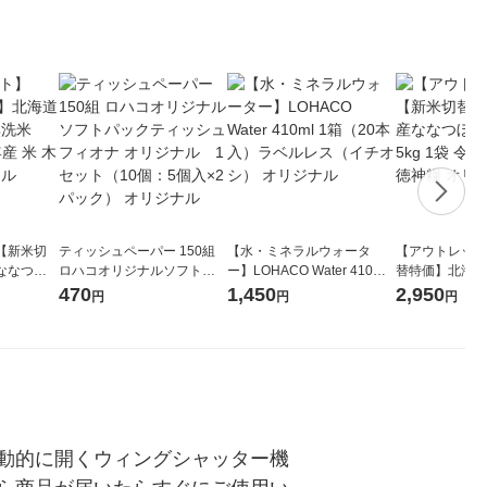
【新米切
ティッシュペーパー 150組
【水・ミネラルウォータ
【アウトレット
ななつぼ
ロハコオリジナルソフトパ
ー】LOHACO Water 410ml
替特価】北海道
袋 令和7年産
ックティッシュ フィオナ オ
1箱（20本入）ラベルレス
し 精白米 5kg
470
1,450
2,950
円
円
円
ジナル
リジナル 1セット（10個：
（イチオシ） オリジナル
米 木徳神糧 オ
5個入×2パック） オリジナ
ル
動的に開くウィングシャッター機