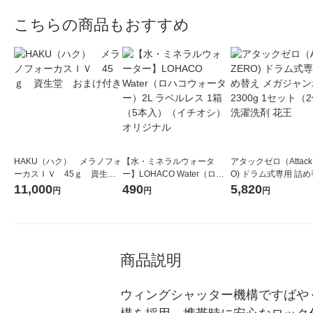
こちらの商品もおすすめ
HAKU（ハク） メラノフォ
【水・ミネラルウォータ
アタックゼロ（Attack
ーカスＩＶ 45ｇ 資生
ー】LOHACO Water（ロハ
O) ドラム式専用 詰め
堂 おまけ付き
コウォーター）2L ラベルレ
ガジャンボ 2300g 1
11,000
490
5,820
円
円
円
ス 1箱（5本入）（イチオ
（2個入) 洗濯洗剤 花
シ） オリジナル
商品説明
ウィングシャッター機構ですばや