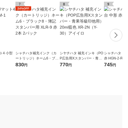
7
8
9
24%OFF
ト4 小型
シャチハタ補充インク（カ
シヤチハタ 補充インキ（PO
シャチハタ ス
ートリッジ）ネーム6・ブラ
P広告用Xスタンパー・青果
赤 HGN-2-R
ック8・簿記スタンパー用 X
等級印他用）20ml藍色 XR-2
830
770
745
円
円
円
LR-9 赤 2本 2パック
N（Y-30）アイイロ