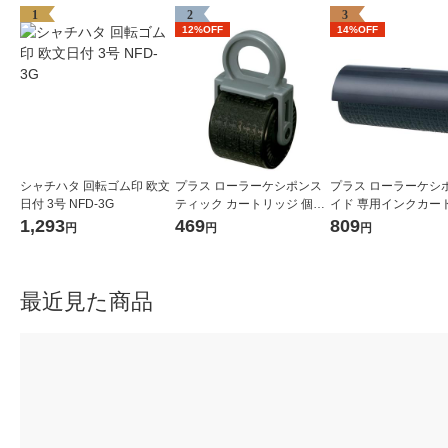
1
2
3
12%OFF
14%OFF
シャチハタ 回転ゴム印 欧文
プラス ローラーケシポンス
プラス ローラーケシ
日付 3号 NFD-3G
ティック カートリッジ 個人
イド 専用インクカー
情報保護スタンプ 39188
ジ 個人情報保護スタンプ
1,293
469
809
円
円
円
017CM 38129
最近見た商品