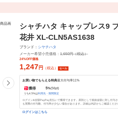
シャチハタ キャップレス9 
花井 XL-CLN5AS1638
シヤチハタ
ブランド：
メーカー希望小売価格：
1,650円（税込）
24%OFF価格
1,247
円
（税込）
セール
お買い物でもらえる特典
最大付与率11%
5
獲得
%
(56pt)
うち4.5%は
利用先・期間限定
ログイン&全額PayPay支払いで獲得できます。原則として税抜金額に対し付与
も実際の付与数、付与率が少ない場合があります。詳細は内訳からご確認くださ
ログインはこちら