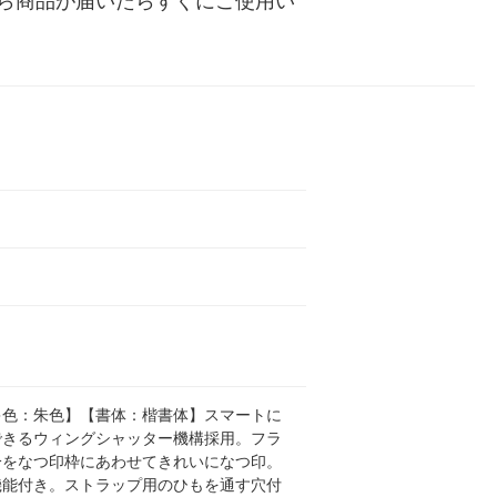
ら商品が届いたらすぐにご使用い
キ色：朱色】【書体：楷書体】スマートに
できるウィングシャッター機構採用。フラ
分をなつ印枠にあわせてきれいになつ印。
機能付き。ストラップ用のひもを通す穴付