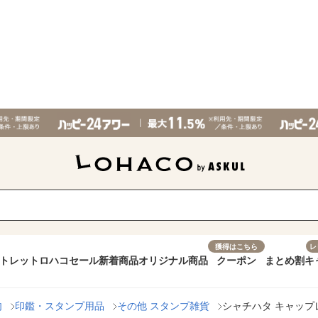
獲得はこちら
レ
トレット
ロハコセール
新着商品
オリジナル商品
クーポン
まとめ割
キ
肉
印鑑・スタンプ用品
その他 スタンプ雑貨
シャチハタ キャップレス