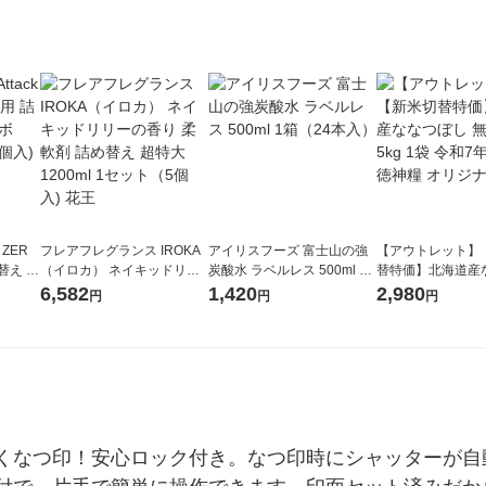
 ZER
フレアフレグランス IROKA
アイリスフーズ 富士山の強
【アウトレット】
替え メ
（イロカ） ネイキッドリリ
炭酸水 ラベルレス 500ml 1
替特価】北海道産
セット
ーの香り 柔軟剤 詰め替え 超
箱（24本入）
し 無洗米 5kg 1
6,582
1,420
2,980
円
円
円
王
特大 1200ml 1セット（5個
米 木徳神糧 オリ
入) 花王
くなつ印！安心ロック付き。なつ印時にシャッターが自