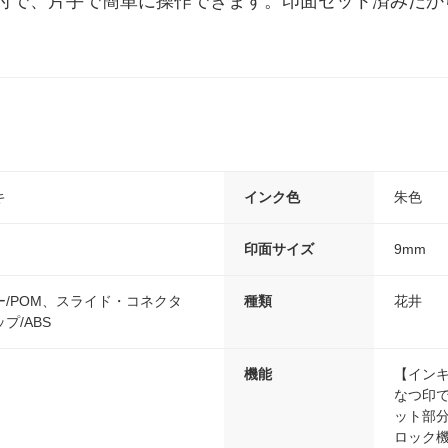
付で、片手で簡単に操作できます。印面セット済みだか
キ
インク色
朱色
印面サイズ
9mm
/POM、スライド・コネクタ
種類
花井
プ/ABS
機能
【イン
なつ印
ット部
ロック