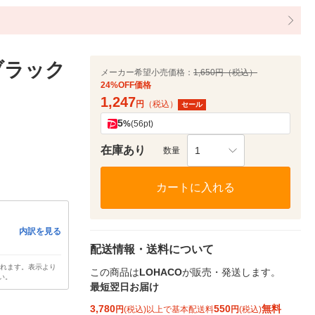
ブラック
メーカー希望小売価格：
1,650円（税込）
24%OFF価格
1,247
円
（税込）
セール
5
%
(56pt)
在庫あり
1
数量
カートに入れる
内訳を見る
配送情報・送料について
されます。表示より
この商品は
LOHACO
が販売・発送します。
い。
最短翌日お届け
3,780
550
無料
円
(税込)以上で基本配送料
円
(税込)