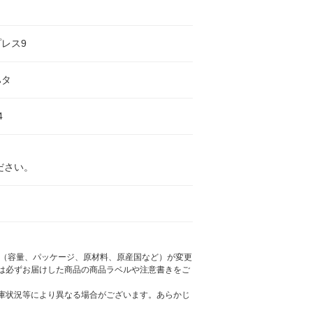
レス9
ハタ
4
ださい。
様（容量、パッケージ、原材料、原産国など）が変更
は必ずお届けした商品の商品ラベルや注意書きをご
庫状況等により異なる場合がございます。あらかじ