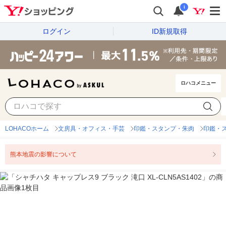
i
ログイン
ID新規取得
ロハコメニュー
LOHACOホーム
文房具・オフィス・手芸
印鑑・スタンプ・朱肉
印鑑・
熊本地震の影響について