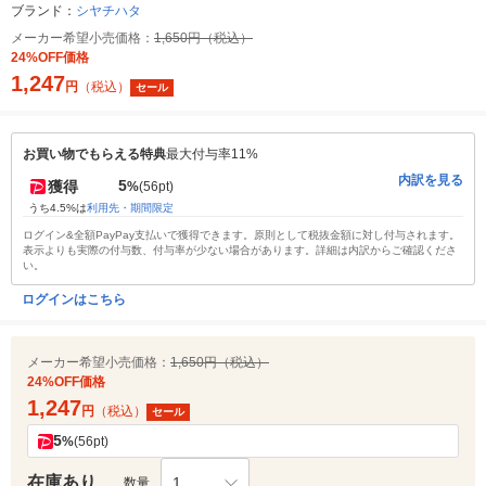
ブランド：
シヤチハタ
メーカー希望小売価格：
1,650円（税込）
24%OFF価格
1,247
円
（税込）
セール
お買い物でもらえる特典
最大付与率11%
内訳を見る
5
獲得
%
(56pt)
うち4.5%は
利用先・期間限定
ログイン&全額PayPay支払いで獲得できます。原則として税抜金額に対し付与されます。
表示よりも実際の付与数、付与率が少ない場合があります。詳細は内訳からご確認くださ
い。
ログインはこちら
メーカー希望小売価格：
1,650円（税込）
24%OFF価格
1,247
円
（税込）
セール
5
%
(56pt)
在庫あり
1
数量