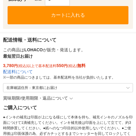
カートに入れる
配送情報・送料について
この商品は
LOHACO
が販売・発送します。
最短翌日お届け
3,780
550
無料
円
(税込)以上で基本配送料
円
(税込)
配送料について
※
一部の商品につきましては、基本配送料を当社が負担いたします。
在庫確認住所：東京都にお届け
賞味期限/使用期限・返品について
ご購入について
●インキの補充は印面が上になる様にして本体を持ち、補充インキのノズルを印
面につけて1滴補充してください。インキ補充後は印面を上にして立てて、約3
時間静置してください。●紙へのなつ印目的以外使用しないでください。●ご使
用後は印面保護の為、必ずカチッとするまでシャッターを回してロックしてく