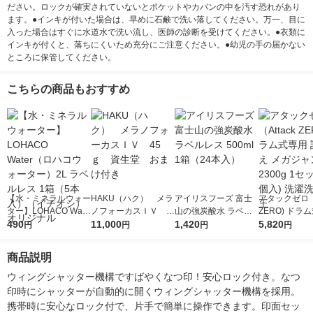
ださい。ロックが確実されていないとポケットやカバンの中を汚す恐れがあり
ます。●インキが付いた場合は、早めに石鹸で洗い落してください。万一、目に
入った場合はすぐに水道水で洗い流し、医師の診断を受けてください。●衣類に
インキが付くと、落ちにくいため充分にご注意ください。●幼児の手の届かない
ところに保管してください。
こちらの商品もおすすめ
【水・ミネラルウォー
HAKU（ハク） メラ
アイリスフーズ 富士
アタックゼロ（A
ター】LOHACO Wate
ノフォーカスＩＶ 4
山の強炭酸水 ラベル
ZERO) ドラ
r（ロハコウォータ
490
5ｇ 資生堂 おまけ
11,000
レス 500ml 1箱（24
1,420
詰め替え メガ
5,820
円
円
円
円
ー）2L ラベルレス 1
付き
本入）
ボ 2300g 1
箱（5本入）（イチオ
個入) 洗濯洗剤
商品説明
シ） オリジナル
ウィングシャッター機構ですばやくなつ印！安心ロック付き。なつ
印時にシャッターが自動的に開くウィングシャッター機構を採用。
携帯時に安心なロック付で、片手で簡単に操作できます。印面セッ