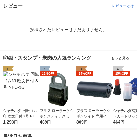
レビュー
レビューとは
投稿されたレビューはまだありません。
印鑑・スタンプ・朱肉の人気ランキング
もっと見る
1
2
3
4
12%OFF
14%OFF
15%OFF
シャチハタ 回転ゴム
プラス ローラーケシ
プラス ローラーケシ
シャチハタ補
印 欧文日付 3号 NFD-
ポンスティック カー
ポンワイド 専用イン
（カートリッ
3G
1,293
トリッジ 個人情報保
469
クカートリッジ 個人
809
ネーム・ネー
464
円
円
円
円
護スタンプ 39188
情報保護スタンプ IS-
XLR-GP 朱色
017CM 38129
本入×1箱）
最近見た商品