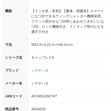
機能
【インキ色：朱色】【書体：楷書体】スマート
になつ印できるウィングシャッター機構採用。
フラット部分をなつ印枠にあわせてきれいにな
つ印。ロック機能付き。ストラップ用のひもを
通す穴付き
寸法
W22.0×Ｄ22.4×Ｈ66.0ｍｍ
シリーズ名
キャップレス9
ブランド
シヤチハタ
メーカー名
シヤチハタ
JANコード
4974052492747
商品番号
XK34259