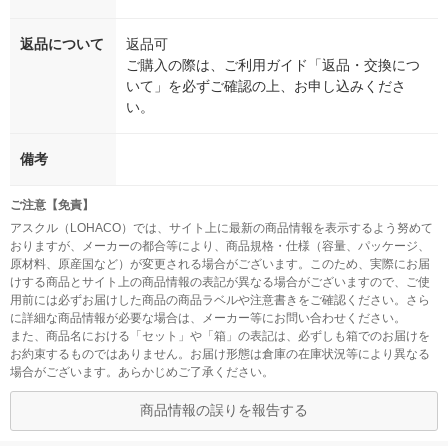
返品について
返品可
ご購入の際は、ご利用ガイド「返品・交換につ
いて」を必ずご確認の上、お申し込みくださ
い。
備考
ご注意【免責】
アスクル（LOHACO）では、サイト上に最新の商品情報を表示するよう努めて
おりますが、メーカーの都合等により、商品規格・仕様（容量、パッケージ、
原材料、原産国など）が変更される場合がございます。このため、実際にお届
けする商品とサイト上の商品情報の表記が異なる場合がございますので、ご使
用前には必ずお届けした商品の商品ラベルや注意書きをご確認ください。さら
に詳細な商品情報が必要な場合は、メーカー等にお問い合わせください。
また、商品名における「セット」や「箱」の表記は、必ずしも箱でのお届けを
お約束するものではありません。お届け形態は倉庫の在庫状況等により異なる
場合がございます。あらかじめご了承ください。
商品情報の誤りを報告する