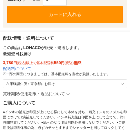
カートに入れる
配送情報・送料について
この商品は
LOHACO
が販売・発送します。
最短翌日お届け
3,780
550
無料
円
(税込)以上で基本配送料
円
(税込)
配送料について
※
一部の商品につきましては、基本配送料を当社が負担いたします。
在庫確認住所：東京都にお届け
賞味期限/使用期限・返品について
ご購入について
●インキの補充は印面が上になる様にして本体を持ち、補充インキのノズルを印
面につけて1滴補充してください。インキ補充後は印面を上にして立てて、約3
時間静置してください。●紙へのなつ印目的以外使用しないでください。●ご使
用後は印面保護の為、必ずカチッとするまでシャッターを回してロックしてく