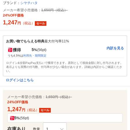
ブランド：
シヤチハタ
メーカー希望小売価格：
1,650円（税込）
24%OFF価格
1,247
円
（税込）
セール
お買い物でもらえる特典
最大付与率11%
内訳を見る
5
獲得
%
(56pt)
うち4.5%は
利用先・期間限定
ログイン&全額PayPay支払いで獲得できます。原則として税抜金額に対し付与されます。
表示よりも実際の付与数、付与率が少ない場合があります。詳細は内訳からご確認くださ
い。
ログインはこちら
メーカー希望小売価格：
1,650円（税込）
24%OFF価格
1,247
円
（税込）
セール
5
%
(56pt)
在庫あり
1
数量