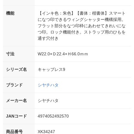
機能
【インキ色：朱色】【書体：楷書体】スマート
になつ印できるウィングシャッター機構採用。
フラット部分をなつ印枠にあわせてきれいにな
つ印。ロック機能付き。ストラップ用のひもを
通す穴付き
寸法
W22.0×Ｄ22.4×Ｈ66.0ｍｍ
シリーズ名
キャップレス9
ブランド
シヤチハタ
メーカー名
シヤチハタ
JANコード
4974052492570
商品番号
XK34247