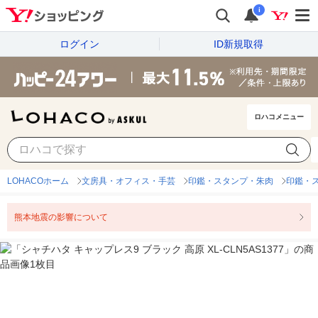
i
ログイン
ID新規取得
ロハコメニュー
LOHACOホーム
文房具・オフィス・手芸
印鑑・スタンプ・朱肉
印鑑・
熊本地震の影響について