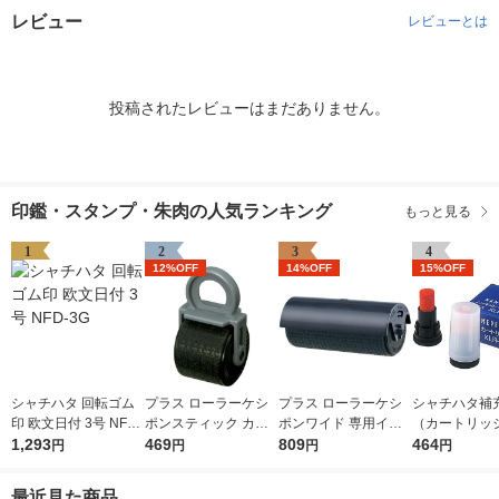
レビュー
レビューとは
投稿されたレビューはまだありません。
印鑑・スタンプ・朱肉の人気ランキング
もっと見る
1
2
3
4
12%OFF
14%OFF
15%OFF
シャチハタ 回転ゴム
プラス ローラーケシ
プラス ローラーケシ
シャチハタ補
印 欧文日付 3号 NFD-
ポンスティック カー
ポンワイド 専用イン
（カートリッ
3G
1,293
トリッジ 個人情報保
469
クカートリッジ 個人
809
ネーム・ネー
464
円
円
円
円
護スタンプ 39188
情報保護スタンプ IS-
XLR-GP 朱色
017CM 38129
本入×1箱）
最近見た商品