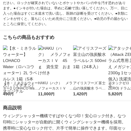
ださい。ロックが確実されていないとポケットやカバンの中を汚す恐れがあり
ます。●インキが付いた場合は、早めに石鹸で洗い落してください。万一、目に
入った場合はすぐに水道水で洗い流し、医師の診断を受けてください。●衣類に
インキが付くと、落ちにくいため充分にご注意ください。●幼児の手の届かない
ところに保管してください。
こちらの商品もおすすめ
【水・ミネラルウォー
HAKU（ハク） メラ
アイリスフーズ 富士
アタックゼロ（A
ター】LOHACO Wate
ノフォーカスＩＶ 4
山の強炭酸水 ラベル
ZERO) ドラ
r（ロハコウォータ
490
5ｇ 資生堂 おまけ
11,000
レス 500ml 1箱（24
1,420
詰め替え メガ
5,820
円
円
円
円
ー）2L ラベルレス 1
付き
本入）
ボ 2300g 1
箱（5本入）（イチオ
個入) 洗濯洗剤
商品説明
シ） オリジナル
ウィングシャッター機構ですばやくなつ印！安心ロック付き。なつ
印時にシャッターが自動的に開くウィングシャッター機構を採用。
携帯時に安心なロック付で、片手で簡単に操作できます。印面セッ