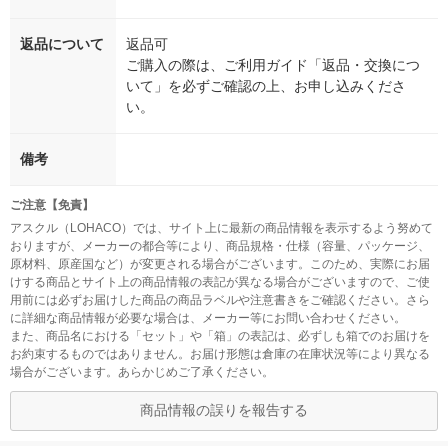
返品について
返品可
ご購入の際は、ご利用ガイド「返品・交換につ
いて」を必ずご確認の上、お申し込みくださ
い。
備考
ご注意【免責】
アスクル（LOHACO）では、サイト上に最新の商品情報を表示するよう努めて
おりますが、メーカーの都合等により、商品規格・仕様（容量、パッケージ、
原材料、原産国など）が変更される場合がございます。このため、実際にお届
けする商品とサイト上の商品情報の表記が異なる場合がございますので、ご使
用前には必ずお届けした商品の商品ラベルや注意書きをご確認ください。さら
に詳細な商品情報が必要な場合は、メーカー等にお問い合わせください。
また、商品名における「セット」や「箱」の表記は、必ずしも箱でのお届けを
お約束するものではありません。お届け形態は倉庫の在庫状況等により異なる
場合がございます。あらかじめご了承ください。
商品情報の誤りを報告する