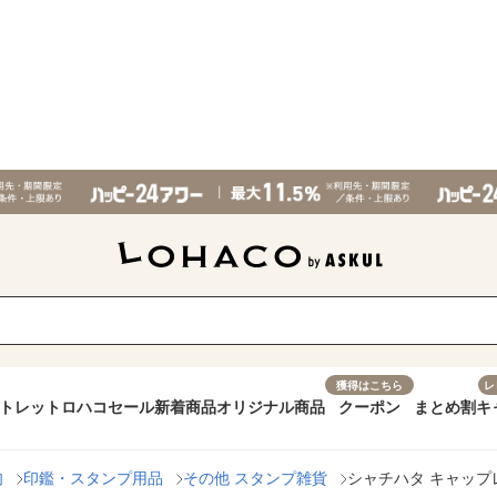
獲得はこちら
レ
トレット
ロハコセール
新着商品
オリジナル商品
クーポン
まとめ割
キ
肉
印鑑・スタンプ用品
その他 スタンプ雑貨
シャチハタ キャップレス