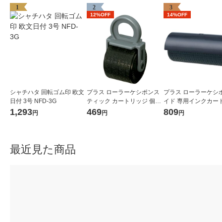
1
2
3
12%OFF
14%OFF
シャチハタ 回転ゴム印 欧文
プラス ローラーケシポンス
プラス ローラーケシ
日付 3号 NFD-3G
ティック カートリッジ 個人
イド 専用インクカー
情報保護スタンプ 39188
ジ 個人情報保護スタンプ
1,293
469
809
円
円
円
017CM 38129
最近見た商品