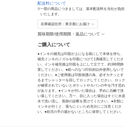
配送料について
※
一部の商品につきましては、基本配送料を当社が負担
いたします。
在庫確認住所：東京都にお届け
賞味期限/使用期限・返品について
ご購入について
●インキの補充は印面が上になる様にして本体を持ち、
補充インキのノズルを印面につけて1滴補充してくださ
い。インキ補充後は印面を上にして立てて、約3時間静
置してください。●紙へのなつ印目的以外使用しないで
ください。●ご使用後は印面保護の為、必ずカチッとす
るまでシャッターを回してロックしてください。ロック
が確実されていないとポケットやカバンの中を汚す恐れ
があります。●インキが付いた場合は、早めに石鹸で洗
い落してください。万一、目に入った場合はすぐに水道
水で洗い流し、医師の診断を受けてください。●衣類に
インキが付くと、落ちにくいため充分にご注意くださ
い。●幼児の手の届かないところに保管してください。