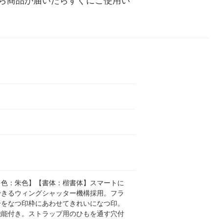
ら商品が届いたらすぐにご使用い
キ色：朱色】【書体：楷書体】スマートに
できるウィングシャッター機構採用。フラ
分をなつ印枠にあわせてきれいになつ印。
機能付き。ストラップ用のひもを通す穴付