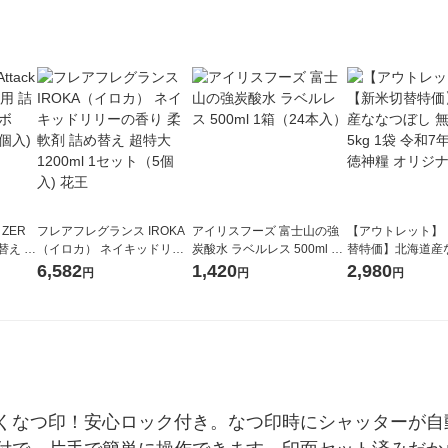
 ZER
フレアフレグランス IROKA
アイリスフーズ 富士山の強
【アウトレット】
替え メ
（イロカ） ネイキッドリリ
炭酸水 ラベルレス 500ml 1
替特価】北海道産
セット
ーの香り 柔軟剤 詰め替え 超
箱（24本入）
し 無洗米 5kg 1
6,582
1,420
2,980
円
円
円
王
特大 1200ml 1セット（5個
米 木徳神糧 オリ
入) 花王
くなつ印！安心ロック付き。なつ印時にシャッターが自