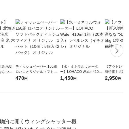
【新米切
ティッシュペーパー 150組
【水・ミネラルウォータ
【アウトレット
ななつぼ
ロハコオリジナルソフトパ
ー】LOHACO Water 410ml
替特価】北海道
袋 令和7年産
ックティッシュ フィオナ オ
1箱（20本入）ラベルレス
し 精白米 5kg
470
1,450
2,950
円
円
円
ジナル
リジナル 1セット（10個：
（イチオシ） オリジナル
米 木徳神糧 オ
5個入×2パック） オリジナ
ル
動的に開くウィングシャッター機