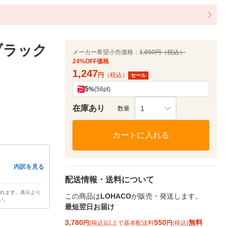
ブラック
メーカー希望小売価格：
1,650円（税込）
24%OFF価格
1,247
円
（税込）
セール
5
%
(56pt)
在庫あり
1
数量
カートに入れる
内訳を見る
配送情報・送料について
されます。表示より
この商品は
LOHACO
が販売・発送します。
い。
最短翌日お届け
3,780
550
無料
円
(税込)以上で基本配送料
円
(税込)