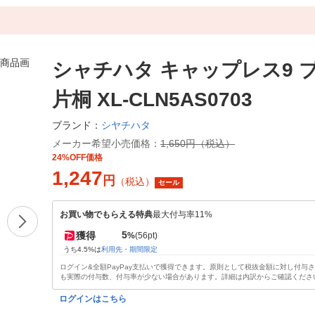
シャチハタ キャップレス9 
片桐 XL-CLN5AS0703
シヤチハタ
ブランド：
メーカー希望小売価格：
1,650円（税込）
24%OFF価格
1,247
円
（税込）
セール
お買い物でもらえる特典
最大付与率11%
5
獲得
%
(56pt)
うち4.5%は
利用先・期間限定
ログイン&全額PayPay支払いで獲得できます。原則として税抜金額に対し付与
も実際の付与数、付与率が少ない場合があります。詳細は内訳からご確認くださ
ログインはこちら