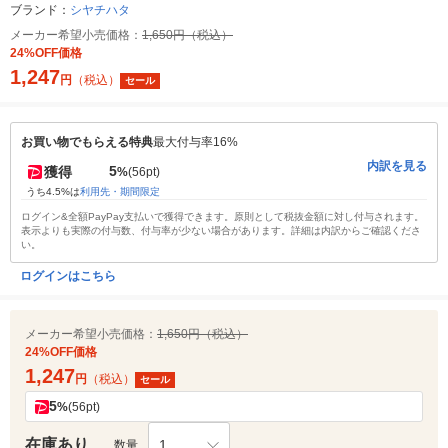
ブランド：
シヤチハタ
メーカー希望小売価格：
1,650円（税込）
24%OFF価格
1,247
円
（税込）
セール
お買い物でもらえる特典
最大付与率16%
内訳を見る
5
獲得
%
(56pt)
うち4.5%は
利用先・期間限定
ログイン&全額PayPay支払いで獲得できます。原則として税抜金額に対し付与されます。
表示よりも実際の付与数、付与率が少ない場合があります。詳細は内訳からご確認くださ
い。
ログインはこちら
メーカー希望小売価格：
1,650円（税込）
24%OFF価格
1,247
円
（税込）
セール
5
%
(56pt)
在庫あり
1
数量