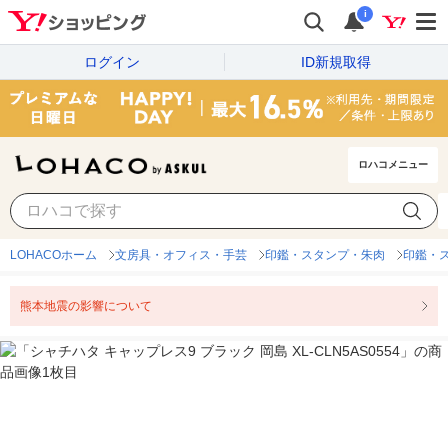
i
ログイン
ID新規取得
ロハコメニュー
LOHACOホーム
文房具・オフィス・手芸
印鑑・スタンプ・朱肉
印鑑・
熊本地震の影響について