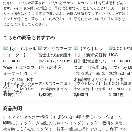
ださい。ロックが確実されていないとポケットやカバンの中を汚す恐れがあり
ます。●インキが付いた場合は、早めに石鹸で洗い落してください。万一、目に
入った場合はすぐに水道水で洗い流し、医師の診断を受けてください。●衣類に
インキが付くと、落ちにくいため充分にご注意ください。●幼児の手の届かない
ところに保管してください。
こちらの商品もおすすめ
【水・ミネラルウォー
アイリスフーズ 富士
【アウトレット】【新
UCC上島珈琲 
ター】LOHACO Wate
山の強炭酸水 ラベル
米切替特価】北海道産
OTONOU（
r（ロハコウォータ
490
レス 500ml 1箱（24
1,420
ななつぼし 無洗米 5k
2,980
ウ） by BLAC
1,284
円
円
円
円
ー）2L ラベルレス 1
本入）
g 1袋 令和7年産 米 木
00ml 1セッ
箱（5本入）（イチオ
徳神糧 オリジナル
商品説明
シ） オリジナル
ウィングシャッター機構ですばやくなつ印！安心ロック付き。なつ
印時にシャッターが自動的に開くウィングシャッター機構を採用。
携帯時に安心なロック付で、片手で簡単に操作できます。印面セッ