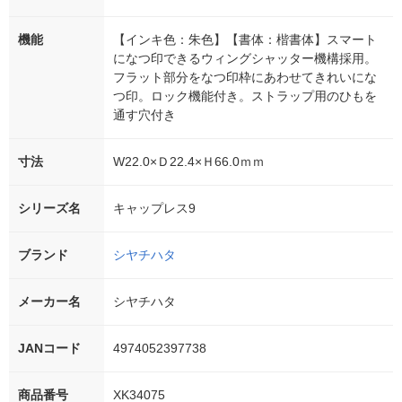
機能
【インキ色：朱色】【書体：楷書体】スマート
になつ印できるウィングシャッター機構採用。
フラット部分をなつ印枠にあわせてきれいにな
つ印。ロック機能付き。ストラップ用のひもを
通す穴付き
寸法
W22.0×Ｄ22.4×Ｈ66.0ｍｍ
シリーズ名
キャップレス9
ブランド
シヤチハタ
メーカー名
シヤチハタ
JANコード
4974052397738
商品番号
XK34075