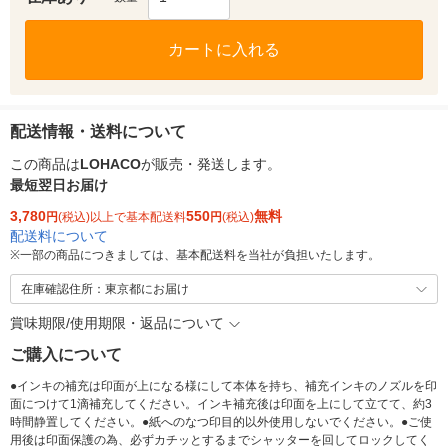
カートに入れる
配送情報・送料について
この商品は
LOHACO
が販売・発送します。
最短翌日お届け
3,780
550
無料
円
(税込)以上で基本配送料
円
(税込)
配送料について
※
一部の商品につきましては、基本配送料を当社が負担いたします。
在庫確認住所：東京都にお届け
賞味期限/使用期限・返品について
ご購入について
●インキの補充は印面が上になる様にして本体を持ち、補充インキのノズルを印
面につけて1滴補充してください。インキ補充後は印面を上にして立てて、約3
時間静置してください。●紙へのなつ印目的以外使用しないでください。●ご使
用後は印面保護の為、必ずカチッとするまでシャッターを回してロックしてく