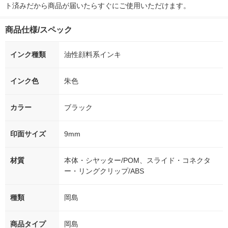
ト済みだから商品が届いたらすぐにご使用いただけます。
商品仕様/スペック
インク種類
油性顔料系インキ
インク色
朱色
カラー
ブラック
印面サイズ
9mm
材質
本体・シヤッター/POM、スライド・コネクタ
ー・リングクリップ/ABS
種類
岡島
商品タイプ
岡島