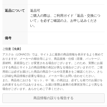
返品について
返品可
ご購入の際は、ご利用ガイド「返品・交換につ
いて」を必ずご確認の上、お申し込みくださ
い。
備考
ご注意【免責】
アスクル（LOHACO）では、サイト上に最新の商品情報を表示するよう努めて
おりますが、メーカーの都合等により、商品規格・仕様（容量、パッケージ、
原材料、原産国など）が変更される場合がございます。このため、実際にお届
けする商品とサイト上の商品情報の表記が異なる場合がございますので、ご使
用前には必ずお届けした商品の商品ラベルや注意書きをご確認ください。さら
に詳細な商品情報が必要な場合は、メーカー等にお問い合わせください。
また、商品名における「セット」や「箱」の表記は、必ずしも箱でのお届けを
お約束するものではありません。お届け形態は倉庫の在庫状況等により異なる
場合がございます。あらかじめご了承ください。
商品情報の誤りを報告する