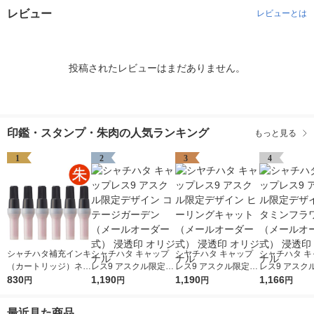
レビュー
レビューとは
投稿されたレビューはまだありません。
印鑑・スタンプ・朱肉の人気ランキング
もっと見る
1
2
3
4
シャチハタ補充インキ
シャチハタ キャップ
シヤチハタ キャップ
シャチハタ キ
（カートリッジ）ネー
レス9 アスクル限定デ
レス9 アスクル限定デ
レス9 アスク
ム9用 朱 6本入（簡易
830
ザイン コテージガー
1,190
ザイン ヒーリングキ
1,190
ザイン ビタミ
1,166
円
円
円
円
包装）XLR-9NAS/6P
デン（メールオーダー
ャット（メールオーダ
ワー（メール
オリジナル
式） 浸透印 オリジナ
ー式） 浸透印 オリジ
式） 浸透印 オリジナ
最近見た商品