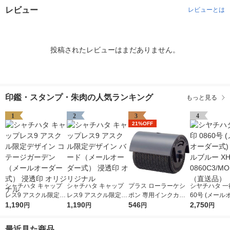
レビュー
レビューとは
投稿されたレビューはまだありません。
印鑑・スタンプ・朱肉の人気ランキング
もっと見る
1
2
3
4
21%OFF
シャチハタ キャップ
シャチハタ キャップ
プラス ローラーケシ
シヤチハタ 一行
レス9 アスクル限定デ
レス9 アスクル限定デ
ポン 専用インクカー
60号 (メール
ザイン コテージガー
1,190
ザイン バード（メー
1,190
トリッジ 個人情報保
546
式) ペールブル
2,750
円
円
円
円
デン（メールオーダー
ルオーダー式） 浸透
護スタンプ IS-007CM
0860C3/MO
式） 浸透印 オリジナ
印 オリジナル
37299
送品）
最近見た商品