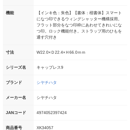
機能
【インキ色：朱色】【書体：楷書体】スマート
になつ印できるウィングシャッター機構採用。
フラット部分をなつ印枠にあわせてきれいにな
つ印。ロック機能付き。ストラップ用のひもを
通す穴付き
寸法
W22.0×Ｄ22.4×Ｈ66.0ｍｍ
シリーズ名
キャップレス9
ブランド
シヤチハタ
メーカー名
シヤチハタ
JANコード
4974052397424
商品番号
XK34057