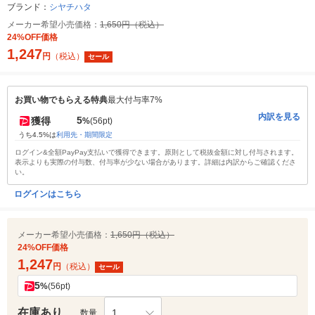
ブランド：
シヤチハタ
メーカー希望小売価格：
1,650円（税込）
24%OFF価格
1,247
円
（税込）
セール
お買い物でもらえる特典
最大付与率7%
内訳を見る
5
獲得
%
(56pt)
うち4.5%は
利用先・期間限定
ログイン&全額PayPay支払いで獲得できます。原則として税抜金額に対し付与されます。
表示よりも実際の付与数、付与率が少ない場合があります。詳細は内訳からご確認くださ
い。
ログインはこちら
メーカー希望小売価格：
1,650円（税込）
24%OFF価格
1,247
円
（税込）
セール
5
%
(56pt)
在庫あり
1
数量