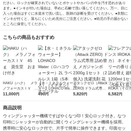
ださい。ロックが確実されていないとポケットやカバンの中を汚す恐れがあり
ます。●インキが付いた場合は、早めに石鹸で洗い落してください。万一、目に
入った場合はすぐに水道水で洗い流し、医師の診断を受けてください。●衣類に
インキが付くと、落ちにくいため充分にご注意ください。●幼児の手の届かない
ところに保管してください。
こちらの商品もおすすめ
HAKU（ハク） メラ
【水・ミネラルウォー
アタックゼロ（Attack
フレアフレグラ
ノフォーカスＩＶ 4
ター】LOHACO Wate
ZERO) ドラム式専用
ROKA（イロ
5ｇ 資生堂 おまけ
11,000
r（ロハコウォータ
490
詰め替え メガジャン
5,820
イキッドリリ
6,582
円
円
円
円
付き
ー）2L ラベルレス 1
ボ 2300g 1セット（2
柔軟剤 詰め替
箱（5本入）（イチオ
個入) 洗濯洗剤 花王
大 1200ml 
商品説明
シ） オリジナル
（5個入) 花王
ウィングシャッター機構ですばやくなつ印！安心ロック付き。なつ
印時にシャッターが自動的に開くウィングシャッター機構を採用。
携帯時に安心なロック付で、片手で簡単に操作できます。印面セッ