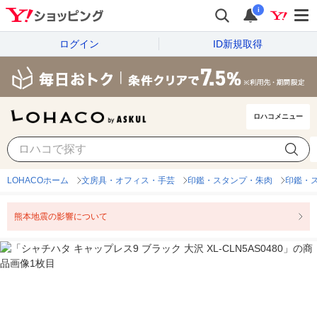
i
ログイン
ID新規取得
ロハコメニュー
LOHACOホーム
文房具・オフィス・手芸
印鑑・スタンプ・朱肉
印鑑・
熊本地震の影響について