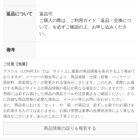
返品について
返品可
ご購入の際は、ご利用ガイド「返品・交換につ
いて」を必ずご確認の上、お申し込みくださ
い。
備考
ご注意【免責】
アスクル（LOHACO）では、サイト上に最新の商品情報を表示するよう努めて
おりますが、メーカーの都合等により、商品規格・仕様（容量、パッケージ、
原材料、原産国など）が変更される場合がございます。このため、実際にお届
けする商品とサイト上の商品情報の表記が異なる場合がございますので、ご使
用前には必ずお届けした商品の商品ラベルや注意書きをご確認ください。さら
に詳細な商品情報が必要な場合は、メーカー等にお問い合わせください。
また、商品名における「セット」や「箱」の表記は、必ずしも箱でのお届けを
お約束するものではありません。お届け形態は倉庫の在庫状況等により異なる
場合がございます。あらかじめご了承ください。
商品情報の誤りを報告する