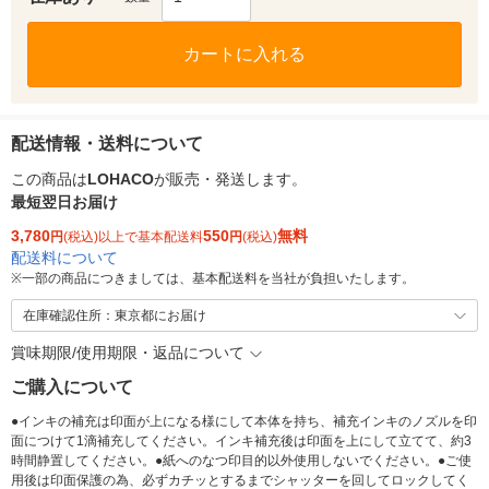
カートに入れる
配送情報・送料について
この商品は
LOHACO
が販売・発送します。
最短翌日お届け
3,780
550
無料
円
(税込)以上で基本配送料
円
(税込)
配送料について
※
一部の商品につきましては、基本配送料を当社が負担いたします。
在庫確認住所：東京都にお届け
賞味期限/使用期限・返品について
ご購入について
●インキの補充は印面が上になる様にして本体を持ち、補充インキのノズルを印
面につけて1滴補充してください。インキ補充後は印面を上にして立てて、約3
時間静置してください。●紙へのなつ印目的以外使用しないでください。●ご使
用後は印面保護の為、必ずカチッとするまでシャッターを回してロックしてく