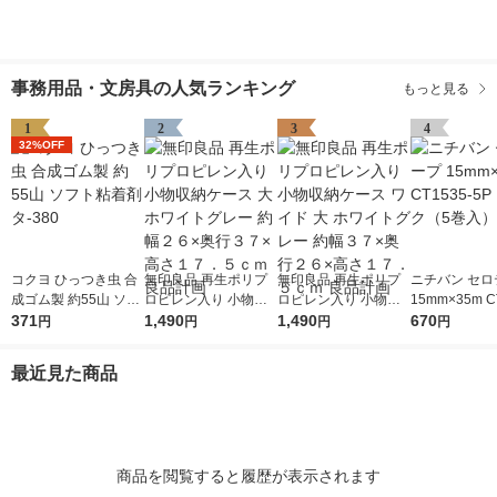
事務用品・文房具の人気ランキング
もっと見る
1
2
3
4
32%OFF
コクヨ ひっつき虫 合
無印良品 再生ポリプ
無印良品 再生ポリプ
ニチバン セロ
成ゴム製 約55山 ソフ
ロピレン入り 小物収
ロピレン入り 小物収
15mm×35m C
ト粘着剤 タ-380
371
納ケース 大 ホワイト
1,490
納ケース ワイド 大 ホ
1,490
5P 1パック（
670
円
円
円
円
グレー 約幅２６×奥行
ワイトグレー 約幅３
３７×高さ１７．５ｃ
７×奥行２６×高さ１
最近見た商品
ｍ 良品計画
７．５ｃｍ 良品計画
商品を閲覧すると履歴が表示されます