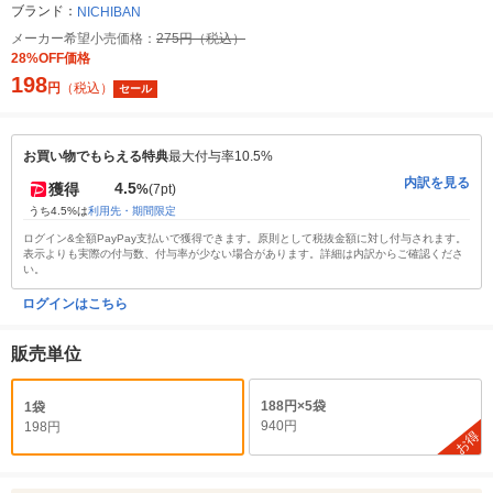
ブランド：
NICHIBAN
メーカー希望小売価格：
275円（税込）
28%OFF価格
198
円
（税込）
セール
お買い物でもらえる特典
最大付与率10.5%
内訳を見る
4.5
獲得
%
(7pt)
うち4.5%は
利用先・期間限定
ログイン&全額PayPay支払いで獲得できます。原則として税抜金額に対し付与されます。
表示よりも実際の付与数、付与率が少ない場合があります。詳細は内訳からご確認くださ
い。
ログインはこちら
販売単位
188円×5袋
1袋
940円
198円
お得