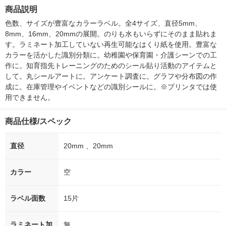
箱（5本入）（イチオ
個入) 洗濯洗剤 花王
大 1200ml 
商品説明
シ） オリジナル
（5個入) 花王
色数、サイズが豊富なカラーラベル。全4サイズ、直径5mm、
8mm、16mm、20mmの展開。のりも水もいらずにそのまま貼れま
す。ラミネート加工していない再生可能なはくり紙を使用。豊富な
カラーを活かした識別分類に。幼稚園や保育園・介護シーンでの工
作に。知育指先トレーニングのためのシール貼り活動のアイテムと
して。丸シールアートに。アンケート調査に。グラフや分布図の作
成に。在庫管理やイベントなどの識別シールに。※プリンタでは使
用できません。
商品仕様/スペック
直径
20mm 、20mm
カラー
空
ラベル面数
15片
ラミネート加
無