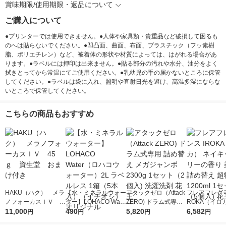
賞味期限/使用期限・返品について
ご購入について
●プリンターでは使用できません。●人体や家具類・貴重品など破損して困るも
のへは貼らないでください。●凹凸面、曲面、布面、プラスチック（フッ素樹
脂、ポリエチレン）など、被着体の形状や材質によっては、はがれる場合があ
ります。●ラベルには押印は出来ません。●貼る部分の汚れや水分、油分をよく
拭きとってから常温にてご使用ください。●乳幼児の手の届かないところに保管
してください。●ラベルは袋に入れ、照明や直射日光を避け、高温多湿にならな
いところで保管してください。
こちらの商品もおすすめ
HAKU（ハク） メラ
【水・ミネラルウォー
アタックゼロ（Attack
フレアフレグラ
ノフォーカスＩＶ 4
ター】LOHACO Wate
ZERO) ドラム式専用
ROKA（イロ
5ｇ 資生堂 おまけ
11,000
r（ロハコウォータ
490
詰め替え メガジャン
5,820
イキッドリリ
6,582
円
円
円
円
付き
ー）2L ラベルレス 1
ボ 2300g 1セット（2
柔軟剤 詰め替