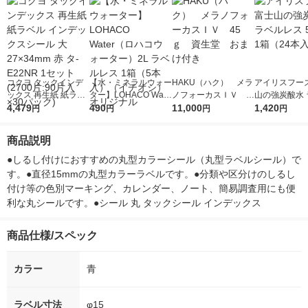
コクヨ タックインデ
【水・ミネラルウォー
HAKU（ハク） メラ
アイリスフーズ
ックス 再生紙 紙ラベ
ター】LOHACO Wate
ノフォーカスＩＶ 4
山の強炭酸水 
ル インデックスシー
4,479
r（ロハコウォータ
490
5ｇ 資生堂 おまけ
11,000
レス 500ml 1
1,420
円
円
円
円
ル 大 27×34mm 赤 タ-
ー）2L ラベルレス 1
付き
本入）
E22NR 1セット(2700
箱（5本入）（イチオ
商品説明
片:90片入×30パック)
シ） オリジナル
●しるし付けにおすすめの丸型カラーシール（丸型ラベルシール）で
す。●直径15mmの丸型カラーラベルです。●分類や区分けのしるし
付け等の色別マーキング、カレンダー、ノート、簡易調査用にも便
利な丸シールです。●シール 丸 タックシール インデックス
商品仕様/スペック
カラー
青
ラベル寸法
φ15