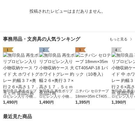
投稿されたレビューはまだありません。
事務用品・文房具の人気ランキング
もっと見る
1
2
3
4
無印良品 再生ポリプ
無印良品 再生ポリプ
ニチバン セロテープ
無印良品 再生
ロピレン入り 小物収
ロピレン入り 小物収
18mm×35m CT405A
ロピレン入り 
納ケース ワイド 大 ホ
1,490
納ケース 大 ホワイト
1,490
P-18 1パック（10巻
1,395
納ケース ワイド
1,390
円
円
円
円
ワイトグレー 約幅３
グレー 約幅２６×奥行
入）
ワイトグレー 
７×奥行２６×高さ１
３７×高さ１７．５ｃ
７×奥行２６×
最近見た商品
７．５ｃｍ 良品計画
ｍ 良品計画
２ｃｍ 良品計