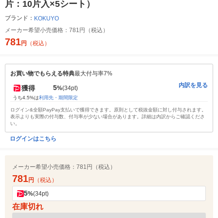
片：10片入×5シート）
ブランド：
KOKUYO
メーカー希望小売価格：
781円（税込）
781
円
（税込）
お買い物でもらえる特典
最大付与率7%
内訳を見る
5
獲得
%
(34pt)
うち4.5%は
利用先・期間限定
ログイン&全額PayPay支払いで獲得できます。原則として税抜金額に対し付与されます。
表示よりも実際の付与数、付与率が少ない場合があります。詳細は内訳からご確認くださ
い。
ログインはこちら
メーカー希望小売価格：
781円（税込）
781
円
（税込）
5
%
(34pt)
在庫切れ