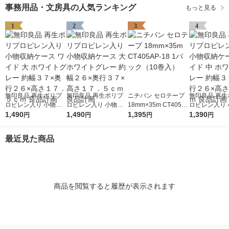
事務用品・文房具の人気ランキング
もっと見る
1
2
3
4
無印良品 再生ポリプ
無印良品 再生ポリプ
ニチバン セロテープ
無印良品 再生
ロピレン入り 小物収
ロピレン入り 小物収
18mm×35m CT405A
ロピレン入り 
納ケース ワイド 大 ホ
1,490
納ケース 大 ホワイト
1,490
P-18 1パック（10巻
1,395
納ケース ワイド
1,390
円
円
円
円
ワイトグレー 約幅３
グレー 約幅２６×奥行
入）
ワイトグレー 
７×奥行２６×高さ１
３７×高さ１７．５ｃ
７×奥行２６×
最近見た商品
７．５ｃｍ 良品計画
ｍ 良品計画
２ｃｍ 良品計
商品を閲覧すると履歴が表示されます