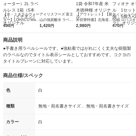
【水・ミネラルウォー
アイリスフーズ 富士
【アウトレット】【新
ティッシュペー
ター】LOHACO Wate
山の強炭酸水 ラベル
米切替特価】北海道産
50組 ロハコ
r（ロハコウォータ
490
レス 500ml 1箱（24
1,420
ななつぼし 無洗米 5k
2,980
ルソフトパッ
470
円
円
円
円
ー）2L ラベルレス 1
本入）
g 1袋 令和7年産 米 木
シュ フィオナ
箱（5本入）（イチオ
徳神糧 オリジナル
ナル 1セット
商品説明
シ） オリジナル
個：5個入×2
オリジナル
●手書き用ラベルシールです。●強粘着ではがれにくく丈夫な樹脂製
のラベルなのでタイトル表示シールとしておすすめです。コクヨの
タイトルブレーンに対応しています。
商品仕様/スペック
色
白
種類
無地・宛名書きサイズ 、無地・宛名書きサイズ
カラー
白