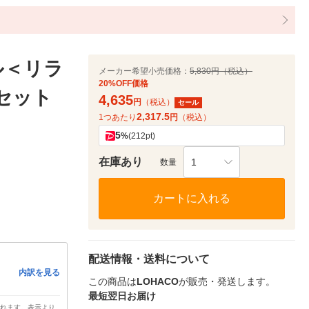
ル＜リラ
メーカー希望小売価格：
5,830円（税込）
20%OFF価格
 1セット
4,635
円
（税込）
セール
2,317.5
1つあたり
円
（税込）
5
%
(212pt)
在庫あり
1
数量
カートに入れる
配送情報・送料について
内訳を見る
この商品は
LOHACO
が販売・発送します。
最短翌日お届け
されます。表示より