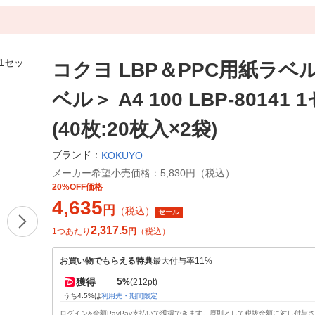
コクヨ LBP＆PPC用紙ラベ
ベル＞ A4 100 LBP-80141
(40枚:20枚入×2袋)
ブランド：
KOKUYO
メーカー希望小売価格：
5,830円（税込）
20%OFF価格
4,635
円
（税込）
セール
2,317.5
1つあたり
円
（税込）
お買い物でもらえる特典
最大付与率11%
5
獲得
%
(212pt)
うち4.5%は
利用先・期間限定
ログイン&全額PayPay支払いで獲得できます。原則として税抜金額に対し付与