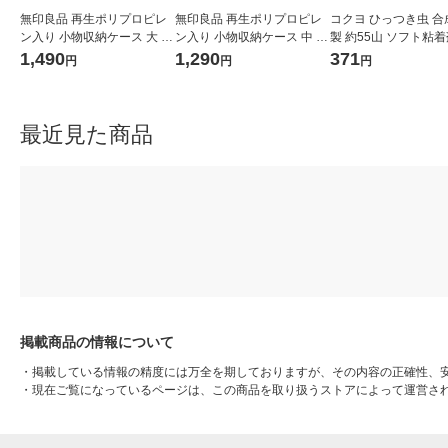
無印良品 再生ポリプロピレ
無印良品 再生ポリプロピレ
コクヨ ひっつき虫 合
ン入り 小物収納ケース 大 ホ
ン入り 小物収納ケース 中 ホ
製 約55山 ソフト粘着剤
ワイトグレー 約幅２６×奥行
ワイトグレー 約幅２６×奥行
80
1,490
1,290
371
円
円
円
３７×高さ１７．５ｃｍ 良品
３７×高さ１２ｃｍ 良品計画
計画
最近見た商品
掲載商品の情報について
・
掲載している情報の精度には万全を期しておりますが、その内容の正確性、
・
現在ご覧になっているページは、この商品を取り扱うストアによって運営さ