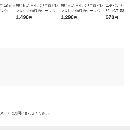
 18mm×
無印良品 再生ポリプロピレ
無印良品 再生ポリプロピレ
ニチバン セロテ
8 1パック
ン入り 小物収納ケース ワイ
ン入り 小物収納ケース ワイ
35m CT1535
ド 大 ホワイトグレー 約幅３
ド 小 ホワイトグレー 約幅３
巻入）
1,490
1,290
670
円
円
円
７×奥行２６×高さ１７．５
７×奥行２６×高さ９ｃｍ 良
ｃｍ 良品計画
品計画
ストアにお問い合わせください。