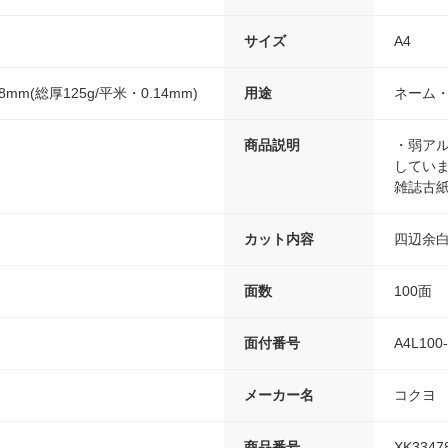
サイズ
A4
mm(総厚125g/平米・0.14mm)
用途
ネーム
商品説明
・弱ア
してい
雑誌古
カット内容
四辺余
）
面数
100面
面付番号
A4L100
メーカー名
コクヨ
商品番号
XK3347