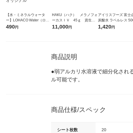
【水・ミネラルウォータ
HAKU（ハク） メラノフォ
アイリスフーズ 富士
ー】LOHACO Water（ロハ
ーカスＩＶ 45ｇ 資生
炭酸水 ラベルレス 500
コウォーター）2L ラベルレ
堂 おまけ付き
箱（24本入）
490
11,000
1,420
円
円
円
ス 1箱（5本入）（イチオ
シ） オリジナル
商品説明
●弱アルカリ水溶液で細分化され
ル可能です。
商品仕様/スペック
シート枚数
20