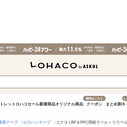
獲得はこちら
レ
トレット
ロハコセール
新着商品
オリジナル商品
クーポン
まとめ割
キ
接着テープ
セロハンテープ
コクヨ LBP＆PPC用紙ラベル＜リラベル＞ A4