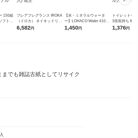
 150組
フレアフレグランス IROKA
【水・ミネラルウォータ
トイレットペー
ソフトパ
（イロカ） ネイキッドリリ
ー】LOHACO Water 410ml
3倍長持ち 6ロール 75
ィオナ オ
ーの香り 柔軟剤 詰め替え 超
1箱（20本入）ラベルレス
紙配合 スコッ
6,582
1,450
1,376
円
円
円
（10個：
特大 1200ml 1セット（5個
（イチオシ） オリジナル
パック 1セット
 オリジナ
入) 花王
ロール入）花の
ままでも雑誌古紙としてリサイク
枚入