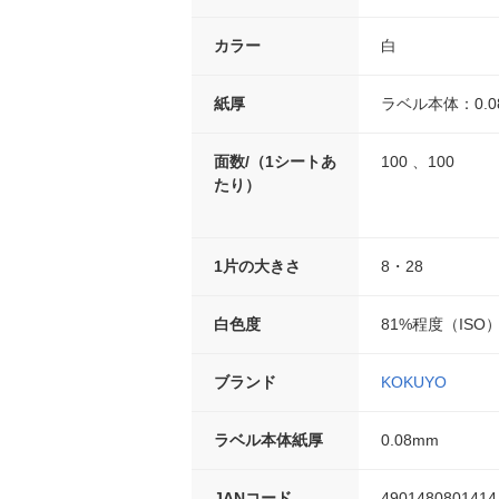
カラー
白
紙厚
ラベル本体：0.08
面数/（1シートあ
100 、100
たり）
1片の大きさ
8・28
白色度
81%程度（ISO
ブランド
KOKUYO
ラベル本体紙厚
0.08mm
JANコード
4901480801414