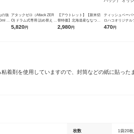
山の強
アタックゼロ（Attack ZER
【アウトレット】【新米切
ティッシュペーパー
ml 1
O) ドラム式専用 詰め替え メ
替特価】北海道産ななつぼ
ロハコオリジナル
ガジャンボ 2300g 1セット
し 無洗米 5kg 1袋 令和7年産
ックティッシュ フ
5,820
2,980
470
円
円
円
（2個入) 洗濯洗剤 花王
米 木徳神糧 オリジナル
リジナル 1セット
5個入×2パック）
ル
る粘着剤を使用していますので、封筒などの紙に貼った
枚数
1袋20