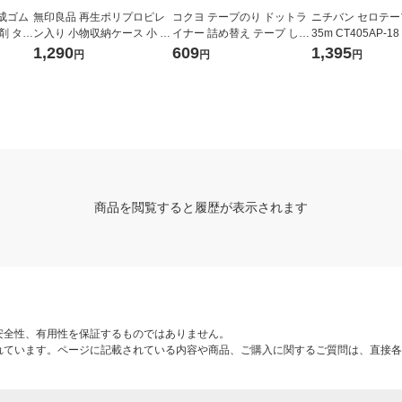
成ゴム
無印良品 再生ポリプロピレ
コクヨ テープのり ドットラ
ニチバン セロテープ
 タ-3
ン入り 小物収納ケース 小 ホ
イナー 詰め替え テープ しっ
35m CT405AP-1
ワイトグレー 約幅２６×奥行
かり貼るタイプ 3個 タ-D400
（10巻入）
1,290
609
1,395
円
円
円
３７×高さ９ｃｍ 良品計画
-08N
商品を閲覧すると履歴が表示されます
安全性、有用性を保証するものではありません。
れています。ページに記載されている内容や商品、ご購入に関するご質問は、直接各