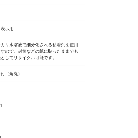
・表示用
ルカリ水溶液で細分化される粘着剤を使用
ますので、封筒などの紙に貼ったままでも
紙としてリサイクル可能です。
白付（角丸）
-1
8