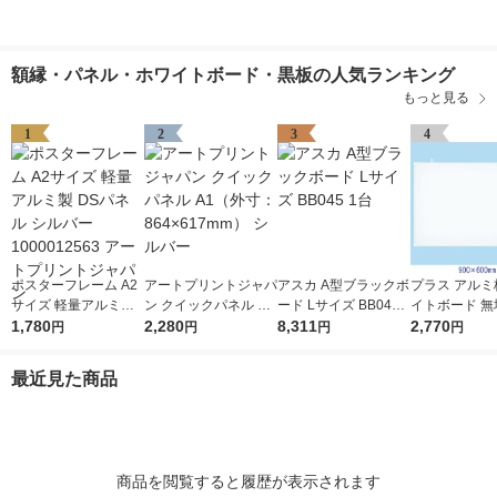
額縁・パネル・ホワイトボード・黒板の人気ランキング
もっと見る
1
2
3
4
ポスターフレーム A2
アートプリントジャパ
アスカ A型ブラックボ
プラス アルミ
サイズ 軽量アルミ製
ン クイックパネル A1
ード Lサイズ BB045 1
イトボード 無地
DSパネル シルバー 1
1,780
（外寸：864×617m
2,280
台
8,311
600mm 壁掛け
2,770
円
円
円
円
000012563 アートプ
m） シルバー
0906SJ
リントジャパン
最近見た商品
商品を閲覧すると履歴が表示されます