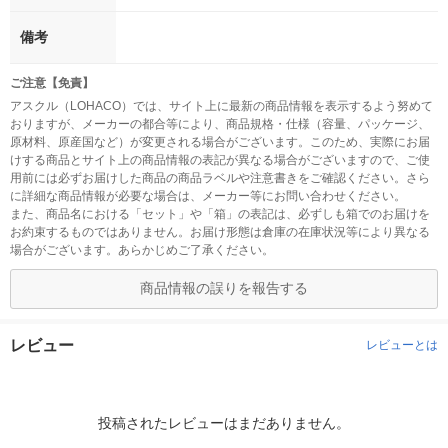
備考
ご注意【免責】
アスクル（LOHACO）では、サイト上に最新の商品情報を表示するよう努めて
おりますが、メーカーの都合等により、商品規格・仕様（容量、パッケージ、
原材料、原産国など）が変更される場合がございます。このため、実際にお届
けする商品とサイト上の商品情報の表記が異なる場合がございますので、ご使
用前には必ずお届けした商品の商品ラベルや注意書きをご確認ください。さら
に詳細な商品情報が必要な場合は、メーカー等にお問い合わせください。
また、商品名における「セット」や「箱」の表記は、必ずしも箱でのお届けを
お約束するものではありません。お届け形態は倉庫の在庫状況等により異なる
場合がございます。あらかじめご了承ください。
商品情報の誤りを報告する
レビュー
レビューとは
投稿されたレビューはまだありません。