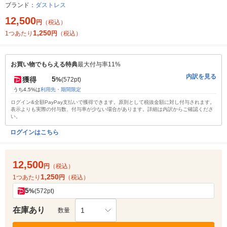
ブランド：
ダストレス
12,500
円
（税込）
1,250
1つあたり
円
（税込）
お買い物でもらえる特典
最大付与率11%
内訳を見る
5
獲得
%
(572pt)
うち4.5%は
利用先・期間限定
ログイン&全額PayPay支払いで獲得できます。原則として税抜金額に対し付与されます。
表示よりも実際の付与数、付与率が少ない場合があります。詳細は内訳からご確認くださ
い。
ログインはこちら
12,500
円
（税込）
1,250
1つあたり
円
（税込）
5
%
(572pt)
在庫あり
1
数量