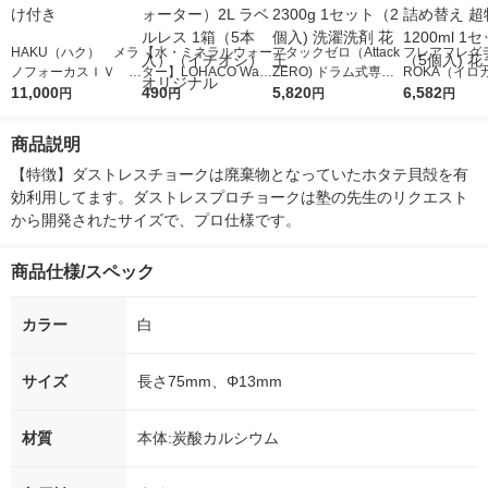
HAKU（ハク） メラ
【水・ミネラルウォー
アタックゼロ（Attack
フレアフレグラ
ノフォーカスＩＶ 4
ター】LOHACO Wate
ZERO) ドラム式専用
ROKA（イロ
5ｇ 資生堂 おまけ
11,000
r（ロハコウォータ
490
詰め替え メガジャン
5,820
イキッドリリ
6,582
円
円
円
円
付き
ー）2L ラベルレス 1
ボ 2300g 1セット（2
柔軟剤 詰め替
箱（5本入）（イチオ
個入) 洗濯洗剤 花王
大 1200ml 
商品説明
シ） オリジナル
（5個入) 花王
【特徴】ダストレスチョークは廃棄物となっていたホタテ貝殻を有
効利用してます。ダストレスプロチョークは塾の先生のリクエスト
から開発されたサイズで、プロ仕様です。
商品仕様/スペック
カラー
白
サイズ
長さ75mm、Φ13mm
材質
本体:炭酸カルシウム