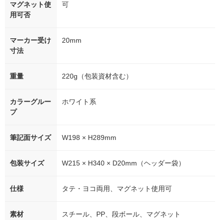
マグネット使
可
用可否
マーカー受け
20mm
寸法
重量
220g（包装資材含む）
カラーグルー
ホワイト系
プ
筆記面サイズ
W198 × H289mm
包装サイズ
W215 × H340 × D20mm（ヘッダー袋）
仕様
タテ・ヨコ両用、マグネット使用可
素材
スチール、PP、段ボール、マグネット