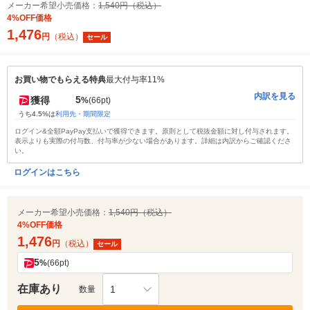
メーカー希望小売価格：
1,540円（税込）
4%OFF価格
1,476
円
（税込）
セール
お買い物でもらえる特典
最大付与率11%
内訳を見る
5
獲得
%
(66pt)
うち4.5%は
利用先・期間限定
ログイン&全額PayPay支払いで獲得できます。原則として税抜金額に対し付与されます。
表示よりも実際の付与数、付与率が少ない場合があります。詳細は内訳からご確認くださ
い。
ログインはこちら
メーカー希望小売価格：
1,540円（税込）
4%OFF価格
1,476
円
（税込）
セール
5
%
(66pt)
在庫あり
1
数量