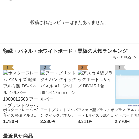
投稿されたレビューはまだありません。
額縁・パネル・ホワイトボード・黒板の人気ランキング
もっと見る
1
2
3
4
ポスターフレーム A2
アートプリントジャパ
アスカ A型ブラックボ
プラス アルミ
サイズ 軽量アルミ製
ン クイックパネル A1
ード Lサイズ BB045 1
イトボード 無地
DSパネル シルバー 1
1,780
（外寸：864×617m
2,280
台
8,311
600mm 壁掛け
2,770
円
円
円
円
000012563 アートプ
m） シルバー
0906SJ
リントジャパン
最近見た商品