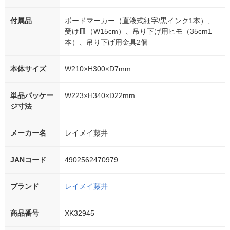
付属品
ボードマーカー（直液式細字/黒インク1本）、
受け皿（W15cm）、吊り下げ用ヒモ（35cm1
本）、吊り下げ用金具2個
本体サイズ
W210×H300×D7mm
単品パッケー
W223×H340×D22mm
ジ寸法
メーカー名
レイメイ藤井
JANコード
4902562470979
ブランド
レイメイ藤井
商品番号
XK32945