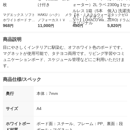
マグエックス ソフト
HAKU（ハク） メラ
【水・ミネラルウォー
アタックゼロ（A
ホワイトボード ナチ
ノフォーカスＩＶ 4
ター】LOHACO Wate
ZERO) ドラ
ュルボ MSWB-2117N
968
5ｇ 資生堂 おまけ
11,000
r（ロハコウォータ
490
詰め替え メガ
5,820
円
円
円
円
T 1枚
付き
ー）2L ラベルレス 1
ボ 2300g 1
箱（5本入）（イチオ
個入) 洗濯洗剤
商品説明
シ） オリジナル
目にやさしくインテリアに馴染む、オフホワイト色のボードです。
マグネットが使用可能で、タテヨコ両用です。リビング学習やコミ
ュニケーションボード、スケジュール管理などにご利用いただけま
す。
商品仕様/スペック
奥行
本体：7mm
サイズ
A4
ホワイトボー
ボード面：スチール、フレーム：PP、裏面：段
ド材質
ボール・マグネット