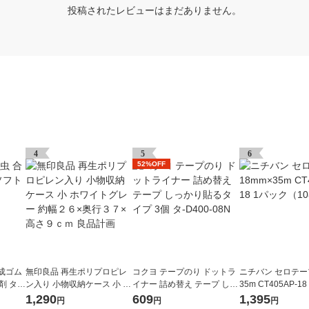
投稿されたレビューはまだありません。
4
5
6
52%OFF
成ゴム
無印良品 再生ポリプロピレ
コクヨ テープのり ドットラ
ニチバン セロテープ
 タ-3
ン入り 小物収納ケース 小 ホ
イナー 詰め替え テープ しっ
35m CT405AP-1
ワイトグレー 約幅２６×奥行
かり貼るタイプ 3個 タ-D400
（10巻入）
1,290
609
1,395
円
円
円