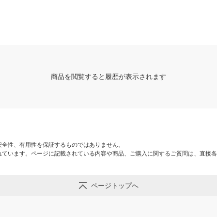
３７×高さ９ｃｍ 良品計画
-08N
商品を閲覧すると履歴が表示されます
安全性、有用性を保証するものではありません。
れています。ページに記載されている内容や商品、ご購入に関するご質問は、直接各
ページトップへ