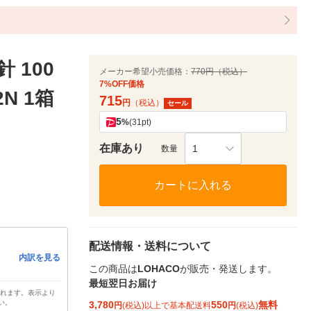
 100
メーカー希望小売価格：
770円（税込）
7%OFF価格
N 1箱
715
円
（税込）
セール
5
%
(31pt)
在庫あり
1
数量
カートに入れる
配送情報・送料について
内訳を見る
この商品は
LOHACO
が販売・発送します。
最短翌日お届け
されます。表示より
い。
3,780
550
無料
円
(税込)以上で基本配送料
円
(税込)