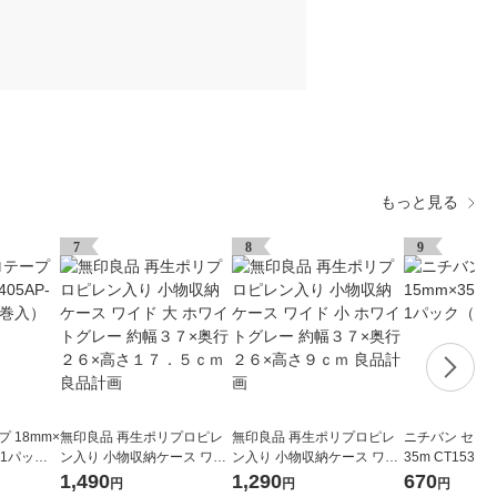
もっと見る
7
8
9
 18mm×
無印良品 再生ポリプロピレ
無印良品 再生ポリプロピレ
ニチバン セロテ
8 1パック
ン入り 小物収納ケース ワイ
ン入り 小物収納ケース ワイ
35m CT1535
ド 大 ホワイトグレー 約幅３
ド 小 ホワイトグレー 約幅３
巻入）
1,490
1,290
670
円
円
円