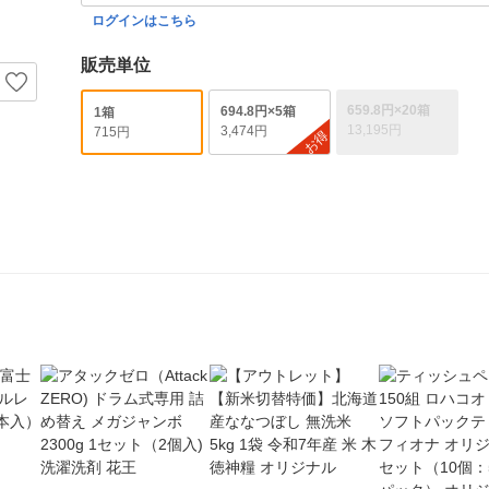
ログインはこちら
販売単位
659.8円×20箱
694.8円×5箱
1箱
13,195円
3,474円
715円
お得