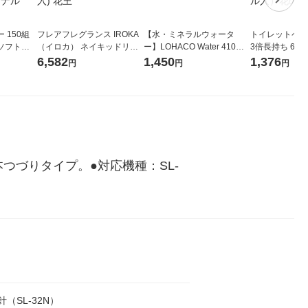
 150組
フレアフレグランス IROKA
【水・ミネラルウォータ
トイレットペー
ソフトパ
（イロカ） ネイキッドリリ
ー】LOHACO Water 410ml
3倍長持ち 6ロール 75
ィオナ オ
ーの香り 柔軟剤 詰め替え 超
1箱（20本入）ラベルレス
紙配合 スコッ
6,582
1,450
1,376
円
円
円
（10個：
特大 1200ml 1セット（5個
（イチオシ） オリジナル
パック 1セット
 オリジナ
入) 花王
ロール入）花の
本つづりタイプ。●対応機種：SL-
号針（SL-32N）