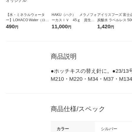
【水・ミネラルウォータ
HAKU（ハク） メラノフォ
アイリスフーズ 富士
ー】LOHACO Water（ロハ
ーカスＩＶ 45ｇ 資生
炭酸水 ラベルレス 500
コウォーター）2L ラベルレ
堂 おまけ付き
箱（24本入）
490
11,000
1,420
円
円
円
ス 1箱（5本入）（イチオ
シ） オリジナル
商品説明
●ホッチキスの替え針に。●23/1
M210・M220・M34・M37・M13
商品仕様/スペック
カラー
シルバー