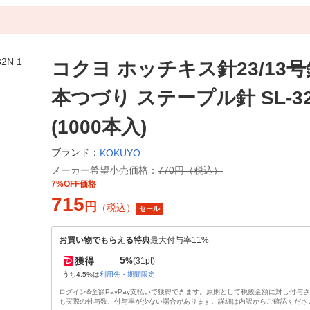
コクヨ ホッチキス針23/13号針
本つづり ステープル針 SL-32
(1000本入)
ブランド：
KOKUYO
メーカー希望小売価格：
770円（税込）
7%OFF価格
715
円
（税込）
セール
お買い物でもらえる特典
最大付与率11%
5
獲得
%
(31pt)
うち4.5%は
利用先・期間限定
ログイン&全額PayPay支払いで獲得できます。原則として税抜金額に対し付与
も実際の付与数、付与率が少ない場合があります。詳細は内訳からご確認くださ