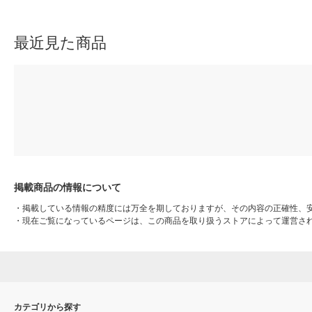
３７×高さ１７．５ｃｍ 良品
３７×高さ１２ｃｍ 良品計画
計画
最近見た商品
掲載商品の情報について
・
掲載している情報の精度には万全を期しておりますが、その内容の正確性、
・
現在ご覧になっているページは、この商品を取り扱うストアによって運営さ
カテゴリから探す