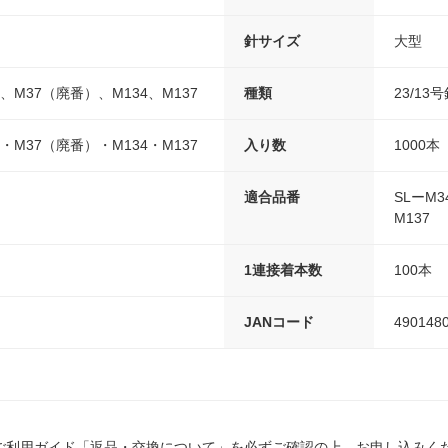
針サイズ
大型
）、M37（廃番）、M134、M137
種類
23/13
）・M37（廃番）・M134・M137
入り数
1000本
適合品番
SLーM
M137
1連接着本数
100本
JANコード
490148
ご利用ガイド「返品・交換について」を必ずご確認の上、お申し込みく