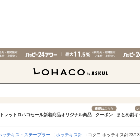
獲得はこちら
レ
トレット
ロハコセール
新着商品
オリジナル商品
クーポン
まとめ割
キ
ホッチキス・ステープラー
ホッチキス針
コクヨ ホッチキス針23/13号