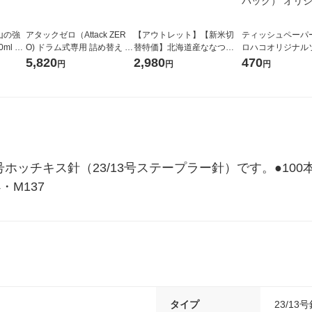
山の強
アタックゼロ（Attack ZER
【アウトレット】【新米切
ティッシュペーパー
ml 1
O) ドラム式専用 詰め替え メ
替特価】北海道産ななつぼ
ロハコオリジナル
ガジャンボ 2300g 1セット
し 無洗米 5kg 1袋 令和7年産
ックティッシュ フ
5,820
2,980
470
円
円
円
（2個入) 洗濯洗剤 花王
米 木徳神糧 オリジナル
リジナル 1セット
5個入×2パック）
ル
3号ホッチキス針（23/13号ステープラー針）です。●100
4・M137
タイプ
23/13