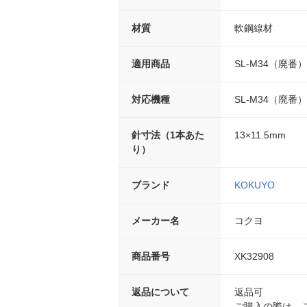
材質
軟鋼線材
適用商品
SL-M34（廃番
対応機種
SL-M34（廃番
針寸法（1本あた
13×11.5mm
り）
ブランド
KOKUYO
メーカー名
コクヨ
商品番号
XK32908
返品について
返品可
ご購入の際は、