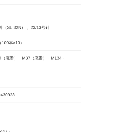
号針（SL-32N） 、23/13号針
（100本×10）
34（廃番）・M37（廃番）・M134・
0430928
ださい。