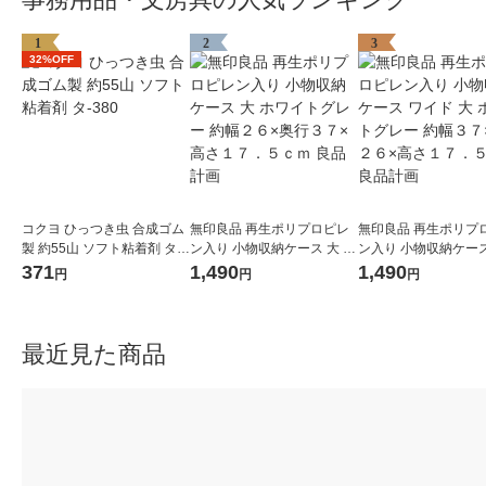
1
2
3
32%OFF
コクヨ ひっつき虫 合成ゴム
無印良品 再生ポリプロピレ
無印良品 再生ポリプ
製 約55山 ソフト粘着剤 タ-3
ン入り 小物収納ケース 大 ホ
ン入り 小物収納ケース
80
ワイトグレー 約幅２６×奥行
ド 大 ホワイトグレー
371
1,490
1,490
円
円
円
３７×高さ１７．５ｃｍ 良品
７×奥行２６×高さ１
計画
ｃｍ 良品計画
最近見た商品