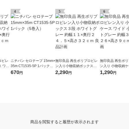
4
5
6
ロピレ
ニチバン セロテープ 15mm×
無印良品 再生ポリプロピレ
無印良品 再生ポ
 ワイ
35m CT1535-5P 1パック（5
ン入り小物収納ボックス３
ン入り 小物収納ケ
 約幅３
巻入）
段 ホワイトグレー 約幅１１
ド 小 ホワイトグ
670
2,290
1,290
円
円
円
７．５
×奥行２４．５×高さ３２ｃ
７×奥行２６×高さ
ｍ 良品計画
品計画
商品を閲覧すると履歴が表示されます