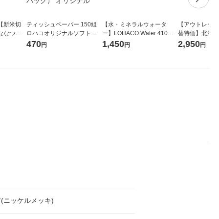
【新米切
ティッシュペーパー 150組
【水・ミネラルウォータ
【アウトレット
ななつぼ
ロハコオリジナルソフトパ
ー】LOHACO Water 410ml
替特価】北海道
袋 令和7年産
ックティッシュ フィオナ オ
1箱（20本入）ラベルレス
し 精白米 5kg
470
1,450
2,950
円
円
円
ジナル
リジナル 1セット（10個：
（イチオシ） オリジナル
米 木徳神糧 オ
5個入×2パック） オリジナ
ル
(ニッケルメッキ)