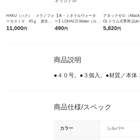
HAKU（ハク） メラノフォ
【水・ミネラルウォータ
アタックゼロ（Attack
ーカスＩＶ 45ｇ 資生
ー】LOHACO Water（ロハ
O) ドラム式専用 詰め
堂 おまけ付き
コウォーター）2L ラベルレ
ガジャンボ 2300g 1
11,000
490
5,820
円
円
円
ス 1箱（5本入）（イチオ
（2個入) 洗濯洗剤 花
シ） オリジナル
商品説明
●４０号。●３個入。●材質／本
商品仕様/スペック
カラー
シルバー