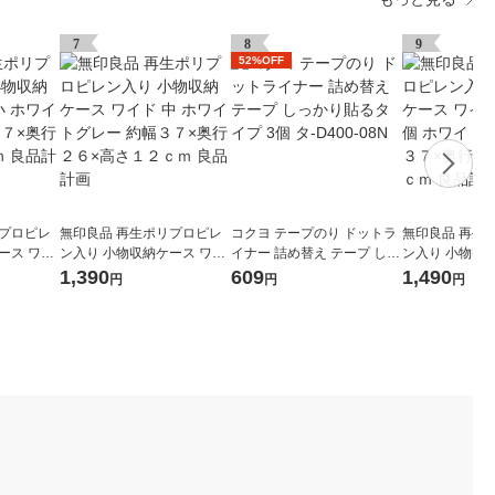
7
8
9
52%OFF
リプロピレ
無印良品 再生ポリプロピレ
コクヨ テープのり ドットラ
無印良品 再生
ース ワイ
ン入り 小物収納ケース ワイ
イナー 詰め替え テープ しっ
ン入り 小物収
レー 約幅３
ド 中 ホワイトグレー 約幅３
かり貼るタイプ 3個 タ-D400
ド 小 引出２個
1,390
609
1,490
円
円
円
９ｃｍ 良
７×奥行２６×高さ１２ｃｍ
-08N
ー 約幅３７×
良品計画
９ｃｍ 良品計