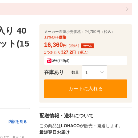
り 40
メーカー希望小売価格：
24,750円（税込）
33%OFF価格
ット(15
16,360
円
（税込）
セール
327.2
1つあたり
円
（税込）
5
%
(749pt)
在庫あり
1
数量
カートに入れる
配送情報・送料について
内訳を見る
この商品は
LOHACO
が販売・発送します。
最短翌日お届け
されます。表示より