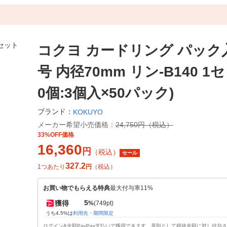
コクヨ カードリング パック入
号 内径70mm リン-B140 1セ
0個:3個入×50パック)
ブランド：
KOKUYO
メーカー希望小売価格：
24,750円（税込）
33%OFF価格
16,360
円
（税込）
セール
327.2
1つあたり
円
（税込）
お買い物でもらえる特典
最大付与率11%
5
獲得
%
(749pt)
うち4.5%は
利用先・期間限定
ログイン&全額PayPay支払いで獲得できます。原則として税抜金額に対し付与