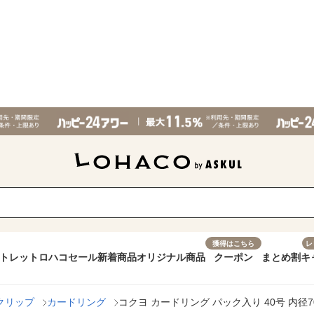
獲得はこちら
レ
トレット
ロハコセール
新着商品
オリジナル商品
クーポン
まとめ割
キ
クリップ
カードリング
コクヨ カードリング パック入り 40号 内径70m