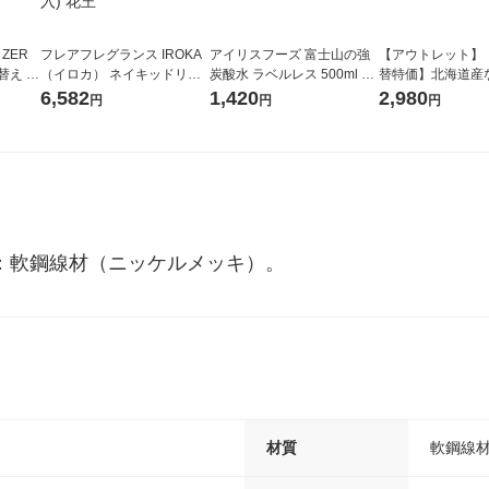
 ZER
フレアフレグランス IROKA
アイリスフーズ 富士山の強
【アウトレット】
替え メ
（イロカ） ネイキッドリリ
炭酸水 ラベルレス 500ml 1
替特価】北海道産
セット
ーの香り 柔軟剤 詰め替え 超
箱（24本入）
し 無洗米 5kg 1
6,582
1,420
2,980
円
円
円
王
特大 1200ml 1セット（5個
米 木徳神糧 オリ
入) 花王
体：軟鋼線材（ニッケルメッキ）。
材質
軟鋼線材