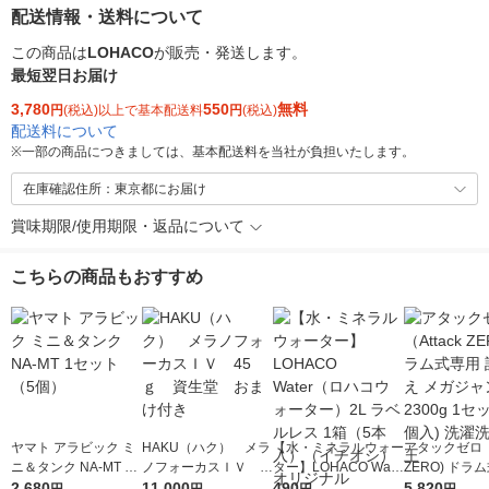
配送情報・送料について
この商品は
LOHACO
が販売・発送します。
最短翌日お届け
3,780
550
無料
円
(税込)以上で基本配送料
円
(税込)
配送料について
※
一部の商品につきましては、基本配送料を当社が負担いたします。
在庫確認住所：東京都にお届け
賞味期限/使用期限・返品について
こちらの商品もおすすめ
ヤマト アラビック ミ
HAKU（ハク） メラ
【水・ミネラルウォー
アタックゼロ（A
ニ＆タンク NA-MT 1
ノフォーカスＩＶ 4
ター】LOHACO Wate
ZERO) ドラ
セット（5個）
2,680
5ｇ 資生堂 おまけ
11,000
r（ロハコウォータ
490
詰め替え メガ
5,820