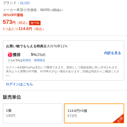
ブランド：
GLOO
メーカー希望小売価格：
907円（税込）
36%OFF価格
573
円
（税込）
セール
114.6
1つあたり
円
（税込）
お買い物でもらえる特典
最大付与率11%
内訳を見る
5
獲得
%
(25pt)
うち4.5%は
利用先・期間限定
ログイン&全額PayPay支払いで獲得できます。原則として税抜金額に対し付与されます。
表示よりも実際の付与数、付与率が少ない場合があります。詳細は内訳からご確認くださ
い。
ログインはこちら
販売単位
1個
114.6円×5個
130円
573円
お得