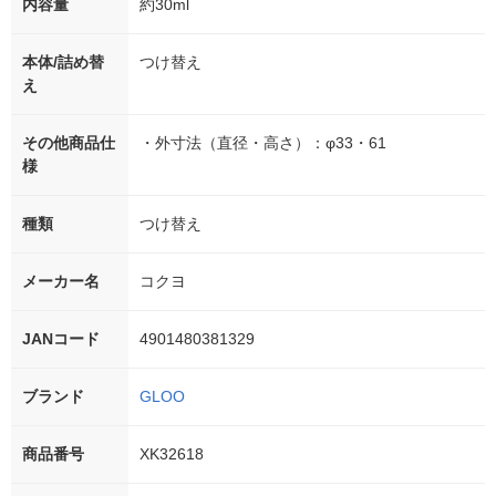
内容量
約30ml
本体/詰め替
つけ替え
え
その他商品仕
・外寸法（直径・高さ）：φ33・61
様
種類
つけ替え
メーカー名
コクヨ
JANコード
4901480381329
ブランド
GLOO
商品番号
XK32618