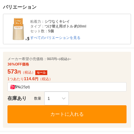
バリエーション
粘着力：
シワなくキレイ
タイプ：
つけ替え用ボトル 約30ml
セット数：
5個
すべてのバリエーションを見る
メーカー希望小売価格：
907円（税込）
36%OFF価格
573
円
（税込）
セール
114.6
1つあたり
円
（税込）
5
%
(25pt)
在庫あり
1
数量
カートに入れる