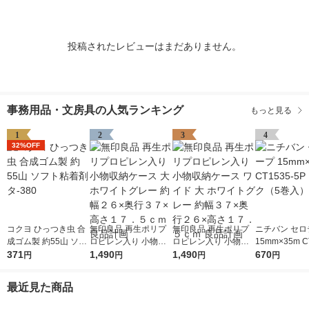
投稿されたレビューはまだありません。
事務用品・文房具の人気ランキング
もっと見る
1
2
3
4
32%OFF
コクヨ ひっつき虫 合
無印良品 再生ポリプ
無印良品 再生ポリプ
ニチバン セロ
成ゴム製 約55山 ソフ
ロピレン入り 小物収
ロピレン入り 小物収
15mm×35m C
ト粘着剤 タ-380
371
納ケース 大 ホワイト
1,490
納ケース ワイド 大 ホ
1,490
5P 1パック（
670
円
円
円
円
グレー 約幅２６×奥行
ワイトグレー 約幅３
３７×高さ１７．５ｃ
７×奥行２６×高さ１
最近見た商品
ｍ 良品計画
７．５ｃｍ 良品計画