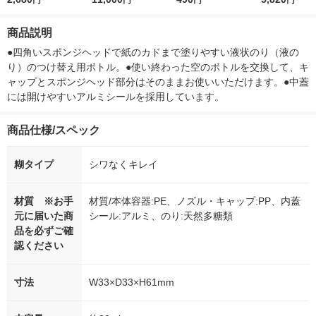
円
円
円
円
付き
ー）2L ラベルレス 1
ボ 2300g 1
箱（5本入）（イチオ
個入) 洗濯洗剤
商品説明
シ） オリジナル
●四角いスポンジヘッドで紙のカドまで塗りやすい液状のり（液の
り）のつけ替え用ボトル。●使い終わった空のボトルを交換して、キ
ャップとスポンジヘッド部分はそのままお使いいただけます。●中蓋
には開けやすいアルミシールを採用しています。
商品仕様/スペック
糊タイプ
シワなくキレイ
材質 ※お手
材質/本体容器:PE、ノズル・キャップ:PP、内蓋
元に届いた商
シール:アルミ、のり:天然多糖類
品を必ずご確
認ください
寸法
W33×D33×H61mm