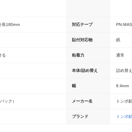
全長180mm
対応テープ
PN-MAS
貼付対応物
紙
ける
粘着力
通常
本体/詰め替え
詰め替
幅
8.4mm
スパック）
メーカー名
トンボ
ブランド
トンボ