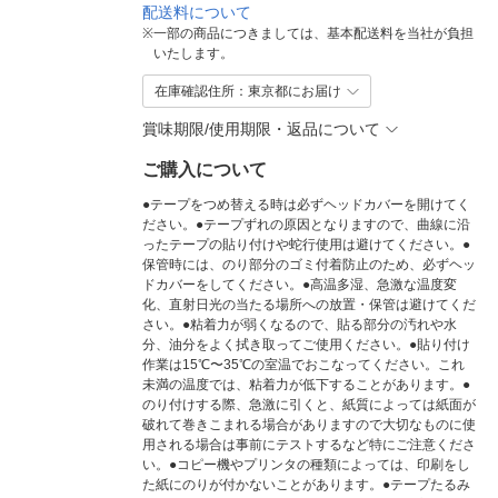
配送料について
※
一部の商品につきましては、基本配送料を当社が負担
いたします。
在庫確認住所：東京都にお届け
賞味期限/使用期限・返品について
ご購入について
●テープをつめ替える時は必ずヘッドカバーを開けてく
ださい。●テープずれの原因となりますので、曲線に沿
ったテープの貼り付けや蛇行使用は避けてください。●
保管時には、のり部分のゴミ付着防止のため、必ずヘッ
ドカバーをしてください。●高温多湿、急激な温度変
化、直射日光の当たる場所への放置・保管は避けてくだ
さい。●粘着力が弱くなるので、貼る部分の汚れや水
分、油分をよく拭き取ってご使用ください。●貼り付け
作業は15℃〜35℃の室温でおこなってください。これ
未満の温度では、粘着力が低下することがあります。●
のり付けする際、急激に引くと、紙質によっては紙面が
破れて巻きこまれる場合がありますので大切なものに使
用される場合は事前にテストするなど特にご注意くださ
い。●コピー機やプリンタの種類によっては、印刷をし
た紙にのりが付かないことがあります。●テープたるみ