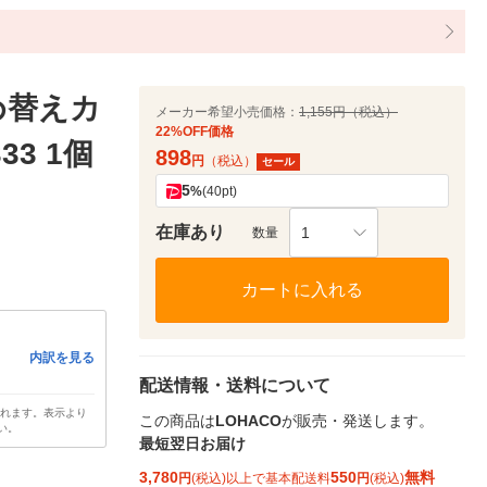
め替えカ
メーカー希望小売価格：
1,155円（税込）
22%OFF価格
33 1個
898
円
（税込）
セール
5
%
(40pt)
在庫あり
1
数量
カートに入れる
内訳を見る
配送情報・送料について
されます。表示より
この商品は
LOHACO
が販売・発送します。
い。
最短翌日お届け
3,780
550
無料
円
(税込)以上で基本配送料
円
(税込)