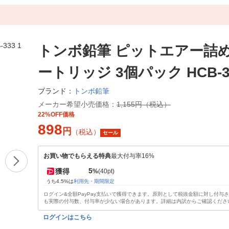
トンボ鉛筆 ピットエアー詰
ートリッジ 3個パック HCB-3
トンボ鉛筆
ブランド：
メーカー希望小売価格：
1,155円（税込）
22%OFF価格
898
円
（税込）
セール
お買い物でもらえる特典
最大付与率16%
5
獲得
%
(40pt)
うち4.5%は
利用先・期間限定
ログイン&全額PayPay支払いで獲得できます。原則として税抜金額に対し付与
も実際の付与数、付与率が少ない場合があります。詳細は内訳からご確認くださ
ログインはこちら