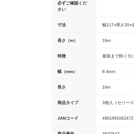
必ずご確認くだ
さい
寸法
幅117×厚さ20×
長さ（m）
16m
特徴
最後まで軽く引
幅（mm）
8.4mm
長さ
16m
商品タイプ
3個入（セリー
JANコード
4901991062472
商品番号
XK32547