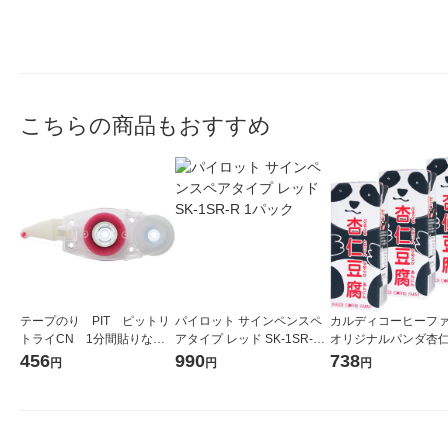
こちらの商品もおすすめ
テープのり PIT ピットリ
パイロット サインペンスペ
カルディコーヒーフ
トライCN 1分間貼りなお
アタイプ レッド SK-1SR-R
オリジナルパンダ杏
せる 詰め替えタイプ カ
1パック
ミニ 215g 1セット
456
990
738
円
円
円
ートリッジ PR-CRN 2
個 トンボ鉛筆