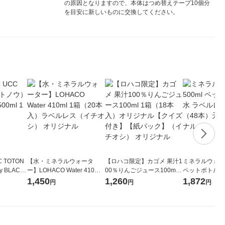
の原因となりますので、本体はつめ替えテープ10個分
を目安に新しいものに交換してください。
 TOTON
【水・ミネラルウォータ
【ロハコ限定】カゴメ 果汁1
ミネラルウォータ
 BLACK
ー】LOHACO Water 410ml
00％りんごジュース100ml 1
ペットボトル 
ット（6本）
1箱（20本入）ラベルレス
箱（18本入）オリジナル
ス 1セット（4
1,450
1,260
1,872
円
円
円
（イチオシ） オリジナル
【クイズ付き】【紙パッ
オリジナル
ク】（イチオシ） オリジナ
ル