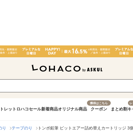
獲得はこちら
レ
トレット
ロハコセール
新着商品
オリジナル商品
クーポン
まとめ割
キ
のり
テープのり
トンボ鉛筆 ピットエアー詰め替えカートリッジ 3個パッ