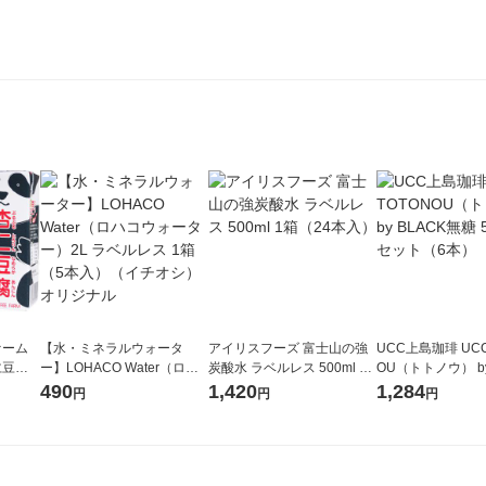
ァーム
【水・ミネラルウォータ
アイリスフーズ 富士山の強
UCC上島珈琲 UCC
仁豆腐
ー】LOHACO Water（ロハ
炭酸水 ラベルレス 500ml 1
OU（トトノウ） by
（3個）
コウォーター）2L ラベルレ
箱（24本入）
無糖 500ml 1セ
490
1,420
1,284
円
円
円
ス 1箱（5本入）（イチオ
シ） オリジナル