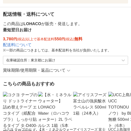
配送情報・送料について
この商品は
LOHACO
が販売・発送します。
最短翌日お届け
3,780
550
無料
円
(税込)以上で基本配送料
円
(税込)
配送料について
※
一部の商品につきましては、基本配送料を当社が負担いたします。
在庫確認住所：東京都にお届け
賞味期限/使用期限・返品について
こちらの商品もおすすめ
コクヨ テープのり ド
【水・ミネラルウォー
アイリスフーズ 富士
UCC上島珈琲 