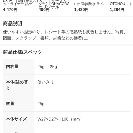
ットライナー 詰め替
ター】LOHACO Wate
山の強炭酸水 ラベル
OTONOU（
えテープ エコタイプ
4,470
r（ロハコウォータ
490
レス 500ml 1箱（24
1,420
ウ） by BLAC
1,284
円
円
円
円
（紙配合プラ） しっ
ー）2L ラベルレス 1
本入）
00ml 1セッ
かり貼るタイプ タ-D4
箱（5本入）（イチオ
商品説明
00-08-E1 1箱(15個入)
シ） オリジナル
使いやすい固形のり。レシート等の感熱紙も変色しません。写真、
図面、スクラップ、書類、封筒などの接着に。
商品仕様/スペック
内容量
25g 、25g
本体/詰め替
使いきり
え
容量
25g
本体サイズ
W27×D27×H106（mm）