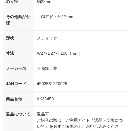
のり径
約23mm
その他商品仕
・CUT径：約17mm
様
形状
スティック
寸法
W27×D27×H106（mm）
メーカー名
不易糊工業
JANコード
4902561220025
商品番号
XK32459
返品について
返品可
ご購入の際は、ご利用ガイド「返品・交換につ
いて」を必ずご確認の上、お申し込みくださ