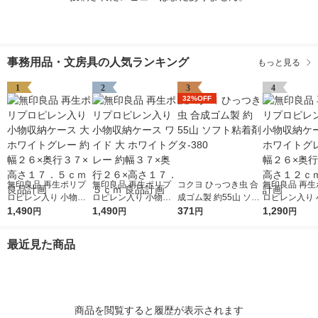
事務用品・文房具の人気ランキング
もっと見る
1
2
3
4
32%OFF
無印良品 再生ポリプ
無印良品 再生ポリプ
コクヨ ひっつき虫 合
無印良品 再生
ロピレン入り 小物収
ロピレン入り 小物収
成ゴム製 約55山 ソフ
ロピレン入り 
納ケース 大 ホワイト
1,490
納ケース ワイド 大 ホ
1,490
ト粘着剤 タ-380
371
納ケース 中 
1,290
円
円
円
円
グレー 約幅２６×奥行
ワイトグレー 約幅３
グレー 約幅２
３７×高さ１７．５ｃ
７×奥行２６×高さ１
３７×高さ１２
最近見た商品
ｍ 良品計画
７．５ｃｍ 良品計画
品計画
商品を閲覧すると履歴が表示されます