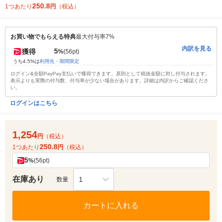
250.8
1つあたり
円
（税込）
お買い物でもらえる特典
最大付与率7%
内訳を見る
5
獲得
%
(56pt)
うち4.5%は
利用先・期間限定
ログイン&全額PayPay支払いで獲得できます。原則として税抜金額に対し付与されます。
表示よりも実際の付与数、付与率が少ない場合があります。詳細は内訳からご確認くださ
い。
ログインはこちら
1,254
円
（税込）
250.8
1つあたり
円
（税込）
5
%
(56pt)
在庫あり
1
数量
カートに入れる