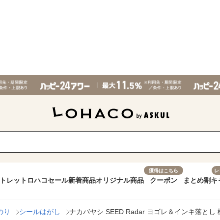
獲得はこちら
レ
トレット
ロハコセール
新着商品
オリジナル商品
クーポン
まとめ割
キ
のり
シールはがし
ナカバヤシ SEED Radar ヨゴレ＆インキ落とし 極