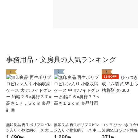
事務用品・文房具の人気ランキング
1
2
3
32%OFF
無印良品 再生ポリプロピレ
無印良品 再生ポリプロピレ
コクヨ ひっつき虫 合
ン入り 小物収納ケース 大 ホ
ン入り 小物収納ケース 中 ホ
製 約55山 ソフト粘着剤
ワイトグレー 約幅２６×奥行
ワイトグレー 約幅２６×奥行
80
1,490
1,290
371
円
円
円