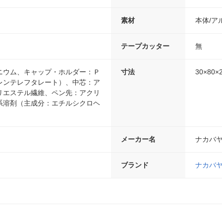
素材
本体/ア
テープカッター
無
ニウム、キャップ・ホルダー：Ｐ
寸法
30×80
レンテレフタレート）、中芯：ア
リエステル繊維、ペン先：アクリ
系溶剤（主成分：エチルシクロヘ
メーカー名
ナカバ
ブランド
ナカバ