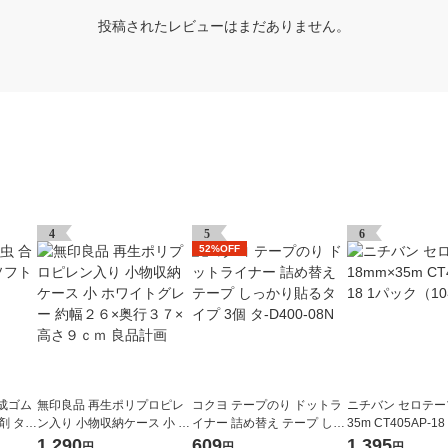
投稿されたレビューはまだありません。
4
5
6
52%OFF
成ゴム
無印良品 再生ポリプロピレ
コクヨ テープのり ドットラ
ニチバン セロテープ
 タ-3
ン入り 小物収納ケース 小 ホ
イナー 詰め替え テープ しっ
35m CT405AP-1
ワイトグレー 約幅２６×奥行
かり貼るタイプ 3個 タ-D400
（10巻入）
1,290
609
1,395
円
円
円