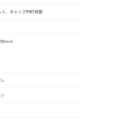
ルミ、キャップ/PBT樹脂
×250ｍｍ
ヤシ
ヤシ