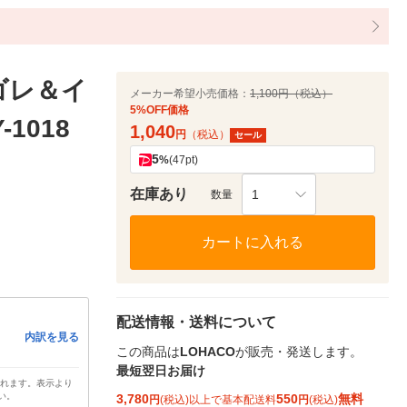
ヨゴレ＆イ
メーカー希望小売価格：
1,100円（税込）
5%OFF価格
1018
1,040
円
（税込）
セール
5
%
(47pt)
在庫あり
1
数量
カートに入れる
配送情報・送料について
内訳を見る
この商品は
LOHACO
が販売・発送します。
最短翌日お届け
されます。表示より
い。
3,780
550
無料
円
(税込)以上で基本配送料
円
(税込)