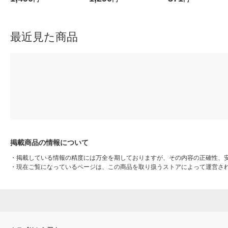
３７×高さ１７．５ｃｍ 良品
３７×高さ１２ｃｍ 良品計画
計画
最近見た商品
掲載商品の情報について
・
掲載している情報の精度には万全を期しておりますが、その内容の正確性、
・
現在ご覧になっているページは、この商品を取り扱うストアによって運営さ