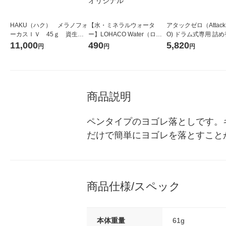
HAKU（ハク） メラノフォ
【水・ミネラルウォータ
アタックゼロ（Attack
ーカスＩＶ 45ｇ 資生
ー】LOHACO Water（ロハ
O) ドラム式専用 詰め
堂 おまけ付き
コウォーター）2L ラベルレ
ガジャンボ 2300g 1
11,000
490
5,820
円
円
円
ス 1箱（5本入）（イチオ
（2個入) 洗濯洗剤 花
シ） オリジナル
商品説明
ペンタイプのヨゴレ落としです。
だけで簡単にヨゴレを落とすこと
商品仕様/スペック
本体重量
61g