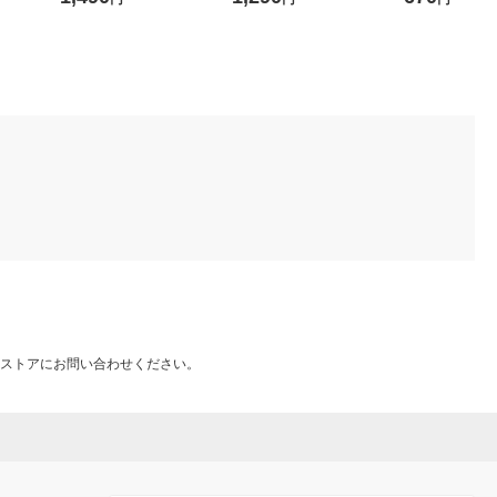
７×奥行２６×高さ１７．５
７×奥行２６×高さ９ｃｍ 良
ｃｍ 良品計画
品計画
ストアにお問い合わせください。