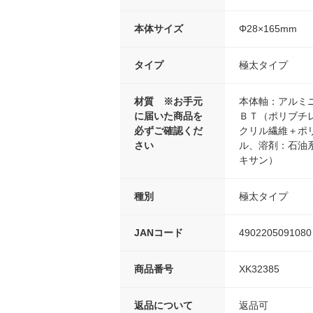
本体サイズ
Φ28×165mm
タイプ
極太タイプ
材質 ※お手元
本体軸：アルミ
に届いた商品を
ＢＴ（ポリブチ
必ずご確認くだ
クリル繊維＋ポ
さい
ル、溶剤：石油
キサン）
種別
極太タイプ
JANコード
4902205091080
商品番号
XK32385
返品について
返品可