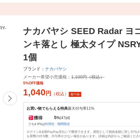
ナカバヤシ SEED Radar 
ンキ落とし 極太タイプ NSRY-
1個
ナカバヤシ
ブランド：
メーカー希望小売価格：
1,100円（税込）
5%OFF価格
1,040
円
（税込）
セール
お買い物でもらえる特典
最大付与率11%
5
獲得
%
(47pt)
うち4.5%は
利用先・期間限定
ログイン&全額PayPay支払いで獲得できます。原則として税抜金額に対し付与
も実際の付与数、付与率が少ない場合があります。詳細は内訳からご確認くださ