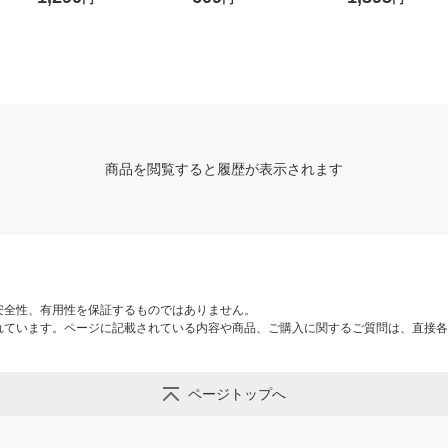
３７×高さ９ｃｍ 良品計画
-08N
商品を閲覧すると履歴が表示されます
安全性、有用性を保証するものではありません。
れています。ページに記載されている内容や商品、ご購入に関するご質問は、直接各
ページトップへ