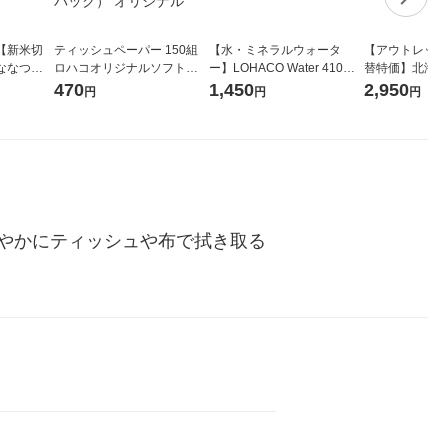
【新米切
ティッシュペーパー 150組
【水・ミネラルウォータ
【アウトレット
ななつぼ
ロハコオリジナルソフトパ
ー】LOHACO Water 410ml
替特価】北海道
袋 令和7年産
ックティッシュ フィオナ オ
1箱（20本入）ラベルレス
し 精白米 5kg
470
1,450
2,950
円
円
円
ジナル
リジナル 1セット（10個：
（イチオシ） オリジナル
米 木徳神糧 オ
5個入×2パック） オリジナ
ル
やかにティッシュや布で拭き取る