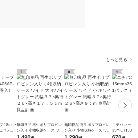
もっと見る
7
8
9
 18mm×
無印良品 再生ポリプロピレ
無印良品 再生ポリプロピレ
ニチバン セロテ
8 1パック
ン入り 小物収納ケース ワイ
ン入り 小物収納ケース ワイ
35m CT1535
ド 大 ホワイトグレー 約幅３
ド 小 ホワイトグレー 約幅３
巻入）
1,490
1,290
670
円
円
円