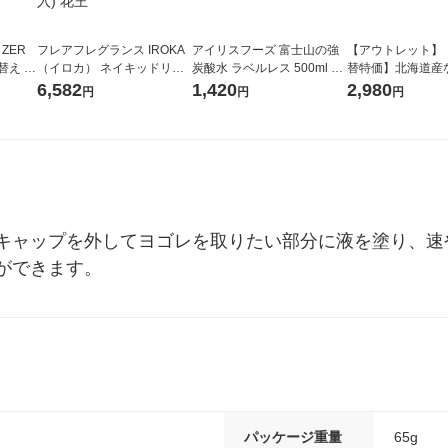
 ZER
フレアフレグランス IROKA
アイリスフーズ 富士山の強
【アウトレット】
替え メ
（イロカ） ネイキッドリリ
炭酸水 ラベルレス 500ml 1
替特価】北海道産
セット
ーの香り 柔軟剤 詰め替え 超
箱（24本入）
し 無洗米 5kg 1
6,582
1,420
2,980
円
円
円
王
特大 1200ml 1セット（5個
米 木徳神糧 オリ
入) 花王
キャップを外してヨゴレを取りたい部分に液を塗り、速
ができます。
パッケージ重量
65g