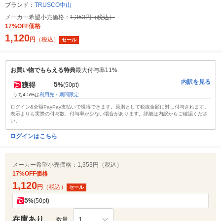
ブランド：
TRUSCO中山
メーカー希望小売価格：
1,353円（税込）
17%OFF価格
1,120
円
（税込）
セール
お買い物でもらえる特典
最大付与率11%
内訳を見る
5
獲得
%
(50pt)
うち4.5%は
利用先・期間限定
ログイン&全額PayPay支払いで獲得できます。原則として税抜金額に対し付与されます。
表示よりも実際の付与数、付与率が少ない場合があります。詳細は内訳からご確認くださ
い。
ログインはこちら
メーカー希望小売価格：
1,353円（税込）
17%OFF価格
1,120
円
（税込）
セール
5
%
(50pt)
在庫あり
1
数量