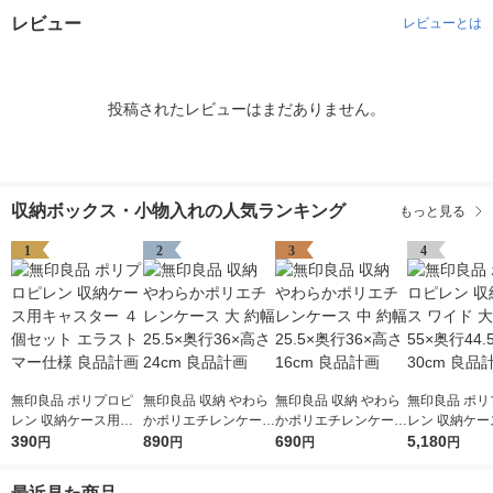
レビュー
レビューとは
投稿されたレビューはまだありません。
収納ボックス・小物入れの人気ランキング
もっと見る
1
2
3
4
無印良品 ポリプロピ
無印良品 収納 やわら
無印良品 収納 やわら
無印良品 ポリ
レン 収納ケース用キ
かポリエチレンケース
かポリエチレンケース
レン 収納ケー
ャスター ４個セット
390
大 約幅25.5×奥行36×
890
中 約幅25.5×奥行36×
690
ド 大 約幅55×奥行44.
5,180
円
円
円
円
エラストマー仕様 良
高さ24cm 良品計画
高さ16cm 良品計画
5×高さ30cm
品計画