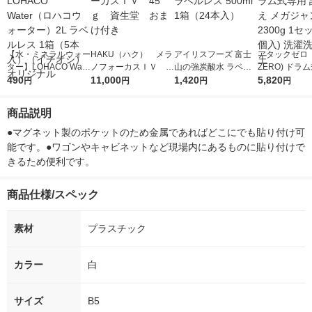
【水・ミネラルウォー
HAKU（ハク） メラ
アイリスフーズ 富士
アタックゼロ（A
ター】LOHACO Wate
ノフォーカスＩＶ 4
山の強炭酸水 ラベル
ZERO) ドラ
r（ロハコウォータ
490
5ｇ 資生堂 おまけ
11,000
レス 500ml 1箱（24
1,420
詰め替え メガ
5,820
円
円
円
円
ー）2L ラベルレス 1
付き
本入）
ボ 2300g 1
箱（5本入）（イチオ
個入) 洗濯洗剤
商品説明
シ） オリジナル
●マグネット製のポケットのため金属であればどこにでも貼り付け可
能です。●ワゴンやキャビネットなど現場内にあるものに貼り付けで
きるため便利です。
商品仕様/スペック
素材
プラスチック
カラー
白
サイズ
B5