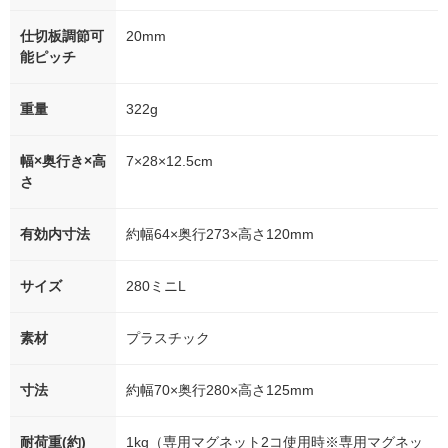
仕切板調節可
20mm
能ピッチ
重量
322g
幅×奥行き×高
7×28×12.5cm
さ
有効内寸法
約幅64×奥行273×高さ120mm
サイズ
280ミニL
素材
プラスチック
寸法
約幅70×奥行280×高さ125mm
耐荷重(約)
1kg（専用マグネット2コ使用時※専用マグネッ