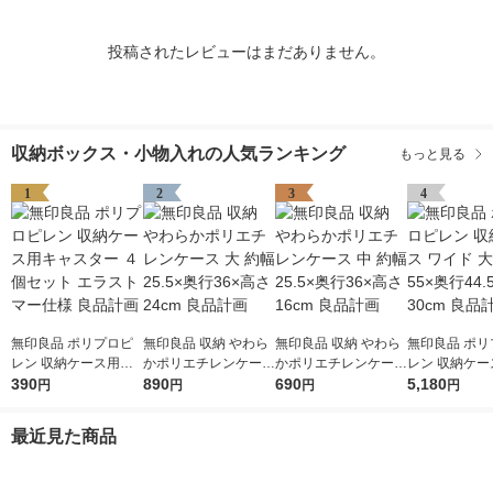
投稿されたレビューはまだありません。
収納ボックス・小物入れの人気ランキング
もっと見る
1
2
3
4
無印良品 ポリプロピ
無印良品 収納 やわら
無印良品 収納 やわら
無印良品 ポリ
レン 収納ケース用キ
かポリエチレンケース
かポリエチレンケース
レン 収納ケー
ャスター ４個セット
390
大 約幅25.5×奥行36×
890
中 約幅25.5×奥行36×
690
ド 大 約幅55×奥行44.
5,180
円
円
円
円
エラストマー仕様 良
高さ24cm 良品計画
高さ16cm 良品計画
5×高さ30cm
品計画
最近見た商品