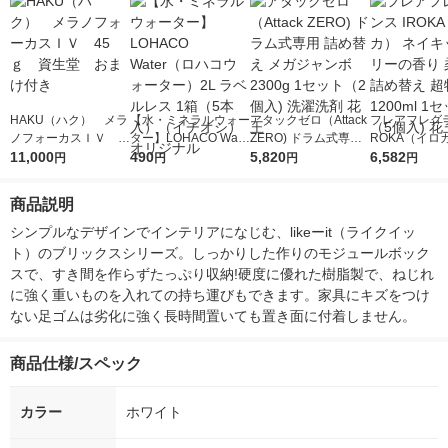
HAKU（ハク） メラ
【水・ミネラルウォー
アタックゼロ（Attack
フレアフレグラ
ノフォーカスＩＶ 4
ター】LOHACO Wate
ZERO) ドラム式専用
ROKA（イロ
5ｇ 資生堂 おまけ
11,000
r（ロハコウォータ
490
詰め替え メガジャン
5,820
イキッドリリ
6,582
円
円
円
円
付き
ー）2L ラベルレス 1
ボ 2300g 1セット（2
柔軟剤 詰め替
箱（5本入）（イチオ
個入) 洗濯洗剤 花王
大 1200ml 
商品説明
シ） オリジナル
（5個入) 花王
シンプルなデザインでインテリアになじむ、likeーit（ライクイッ
ト）のブリックスシリーズ。しっかりした作りのモジュールボック
スで、すき間を作らずたっぷり収納!硬度に優れた樹脂製で、ねじれ
に強く重いものを入れての持ち運びもできます。家具にキズをつけ
ない足ゴムは劣化に強く長時間置いても置き面に付着しません。
商品仕様/スペック
カラー
ホワイト