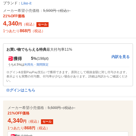
ブランド：
Like-it
メーカー希望小売価格：
5,500円（税込）
21%OFF価格
4,340
円
（税込）
セール
868
1つあたり
円
（税込）
お買い物でもらえる特典
最大付与率11%
内訳を見る
5
獲得
%
(198pt)
うち4.5%は
利用先・期間限定
ログイン&全額PayPay支払いで獲得できます。原則として税抜金額に対し付与されます。
表示よりも実際の付与数、付与率が少ない場合があります。詳細は内訳からご確認くださ
い。
ログインはこちら
メーカー希望小売価格：
5,500円（税込）
21%OFF価格
4,340
円
（税込）
セール
868
1つあたり
円
（税込）