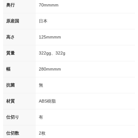
奥行
70mmmm
原産国
日本
高さ
125mmmm
質量
322gg、322g
幅
280mmmm
抗菌
無
材質
ABS樹脂
仕切り
有
仕切数
2枚