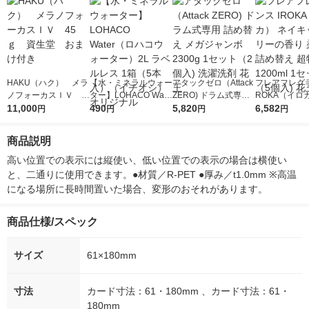
HAKU（ハク） メラ
【水・ミネラルウォー
アタックゼロ（Attack
フレアフレグラ
ノフォーカスＩＶ 4
ター】LOHACO Wate
ZERO) ドラム式専用
ROKA（イロ
5ｇ 資生堂 おまけ
11,000
r（ロハコウォータ
490
詰め替え メガジャン
5,820
イキッドリリ
6,582
円
円
円
円
付き
ー）2L ラベルレス 1
ボ 2300g 1セット（2
柔軟剤 詰め替
箱（5本入）（イチオ
個入) 洗濯洗剤 花王
大 1200ml 
商品説明
シ） オリジナル
（5個入) 花王
高い位置での表示には縦使い、低い位置での表示の場合は横使い
と、二通りに使用できます。●材質／R-PET ●厚み／t1.0mm ※高温
になる場所に長時間置いた場合、変形のおそれがあります。
商品仕様/スペック
サイズ
61×180mm
寸法
カード寸法：61・180mm 、カード寸法：61・
180mm