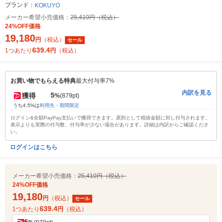
ブランド：
KOKUYO
メーカー希望小売価格：
25,410円（税込）
24%OFF価格
19,180
円
（税込）
セール
639.4
1つあたり
円
（税込）
お買い物でもらえる特典
最大付与率7%
内訳を見る
5
獲得
%
(879pt)
うち4.5%は
利用先・期間限定
ログイン&全額PayPay支払いで獲得できます。原則として税抜金額に対し付与されます。
表示よりも実際の付与数、付与率が少ない場合があります。詳細は内訳からご確認くださ
い。
ログインはこちら
メーカー希望小売価格：
25,410円（税込）
24%OFF価格
19,180
円
（税込）
セール
639.4
1つあたり
円
（税込）