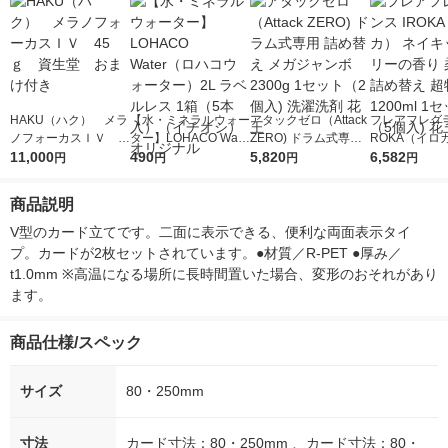
HAKU（ハク） メラ
【水・ミネラルウォー
アタックゼロ（Attack
フレアフレグラ
ノフォーカスＩＶ 4
ター】LOHACO Wate
ZERO) ドラム式専用
ROKA（イロ
5ｇ 資生堂 おまけ
11,000
r（ロハコウォータ
490
詰め替え メガジャン
5,820
イキッドリリ
6,582
円
円
円
円
付き
ー）2L ラベルレス 1
ボ 2300g 1セット（2
柔軟剤 詰め替
箱（5本入）（イチオ
個入) 洗濯洗剤 花王
大 1200ml 
商品説明
シ） オリジナル
（5個入) 花王
V型のカード立てです。二面に表示できる、便利な両面表示タイ
プ。カードが2枚セットされています。●材質／R-PET ●厚み／
t1.0mm ※高温になる場所に長時間置いた場合、変形のおそれがあり
ます。
商品仕様/スペック
サイズ
80・250mm
寸法
カード寸法：80・250mm 、カード寸法：80・