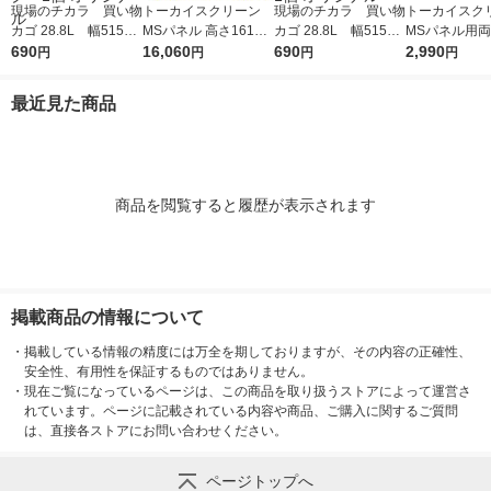
現場のチカラ 買い物
トーカイスクリーン
現場のチカラ 買い物
トーカイスク
カゴ 28.8L 幅515×
MSパネル 高さ1615m
カゴ 28.8L 幅515×
MSパネル用
奥行358×高さ252mm
690
m×幅1200mm 木目調
16,060
奥行358×高さ252mm
690
脚 MS-OWST
2,990
円
円
円
円
ブラック 1個 オリ
ナチュラル MSW-161
カーキ 1個 オリジ
ジナル
2Nr 1枚
ナル
最近見た商品
商品を閲覧すると履歴が表示されます
掲載商品の情報について
・
掲載している情報の精度には万全を期しておりますが、その内容の正確性、
安全性、有用性を保証するものではありません。
・
現在ご覧になっているページは、この商品を取り扱うストアによって運営さ
れています。ページに記載されている内容や商品、ご購入に関するご質問
は、直接各ストアにお問い合わせください。
ページトップへ