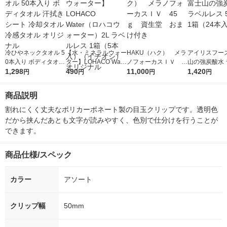
冷ひやネックタオル 5
【水・ミネラルウォー
HAKU（ハク） メラ
アイリスフーズ
0本入り ボディタオル
ター】LOHACO Wate
ノフォーカスＩＶ 4
山の強炭酸水 
汗拭きシート 冷却タ
1,298
r（ロハコウォータ
490
5ｇ 資生堂 おまけ
11,000
レス 500ml 1
1,420
円
円
円
円
オル 冷感タオル オリ
ー）2L ラベルレス 1
付き
本入）
ジナル
箱（5本入）（イチオ
商品説明
シ） オリジナル
割れにくく丈夫なポリカーボネート製の目玉クリップです。透明色
だから挟んだあとも文字が読みやすく、色別で仕分けを行うことが
できます。
商品仕様/スペック
カラー
アソート
クリップ幅
50mm