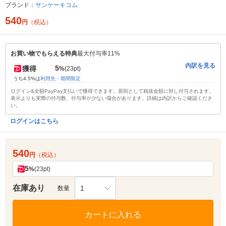
ブランド：
サンケーキコム
540
円
（税込）
お買い物でもらえる特典
最大付与率11%
内訳を見る
5
獲得
%
(23pt)
うち4.5%は
利用先・期間限定
ログイン&全額PayPay支払いで獲得できます。原則として税抜金額に対し付与されます。
表示よりも実際の付与数、付与率が少ない場合があります。詳細は内訳からご確認くださ
い。
ログインはこちら
540
円
（税込）
5
%
(23pt)
在庫あり
1
数量
カートに入れる