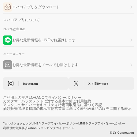
ロハコアプリをダウンロード
ロハコアプリについて
ロハコ公式LINE
お得な最新情報をLINEでお届けします
ニュースレター
お得な最新情報をメールでお届けします
Instagram
X（旧Twitter）
ご利用上の注意
LOHACOプライバシーポリシー
カスタマーハラスメントに対する基本方針
ご利用規約
アスクルのサイバーセキュリティ
特定商取引法に基づく表記
酒類販売管理者標識の掲示
古物営業法に基づく表記
医薬品の販売に関する表示
Yahoo!ショッピング
LINEヤフープライバシーポリシー
LINEヤフープライバシーセンター
利用規約
免責事項
Yahoo!ショッピングガイドライン
© LY Corporation