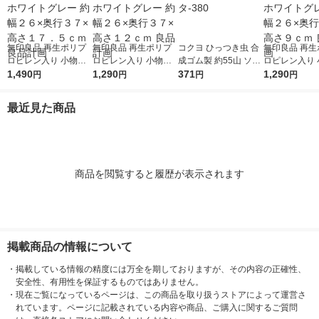
無印良品 再生ポリプ
無印良品 再生ポリプ
コクヨ ひっつき虫 合
無印良品 再生
ロピレン入り 小物収
ロピレン入り 小物収
成ゴム製 約55山 ソフ
ロピレン入り 
納ケース 大 ホワイト
1,490
納ケース 中 ホワイト
1,290
ト粘着剤 タ-380
371
納ケース 小 
1,290
円
円
円
円
グレー 約幅２６×奥行
グレー 約幅２６×奥行
グレー 約幅２
３７×高さ１７．５ｃ
３７×高さ１２ｃｍ 良
３７×高さ９ｃ
最近見た商品
ｍ 良品計画
品計画
計画
商品を閲覧すると履歴が表示されます
掲載商品の情報について
・
掲載している情報の精度には万全を期しておりますが、その内容の正確性、
安全性、有用性を保証するものではありません。
・
現在ご覧になっているページは、この商品を取り扱うストアによって運営さ
れています。ページに記載されている内容や商品、ご購入に関するご質問