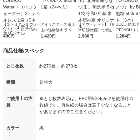
【水・ミネラルウォー
アイリスフーズ 富士
【アウトレット】【新
UCC上島珈琲 
ター】LOHACO Wate
山の強炭酸水 ラベル
米切替特価】北海道産
OTONOU（
r（ロハコウォータ
490
レス 500ml 1箱（24
1,420
ななつぼし 無洗米 5k
2,980
ウ） by BLAC
1,284
円
円
円
円
ー）2L ラベルレス 1
本入）
g 1袋 令和7年産 米 木
00ml 1セッ
箱（5本入）（イチオ
徳神糧 オリジナル
商品仕様/スペック
シ） オリジナル
とじ枚数
約270枚 、約270枚
種類
超特大
ご使用上の注
※とじ枚数表示は、PPC用紙64g/m2を使用時の
意
数値です。再生紙の場合は若干少なくなること
がありますのでご注意ください。
カラー
黒