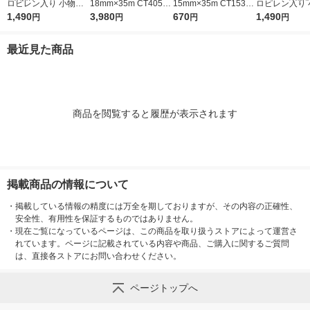
ロピレン入り 小物収
18mm×35m CT405A
15mm×35m CT1535-
ロピレン入り 
納ケース 大 ホワイト
1,490
P-18 1セット（10巻
3,980
5P 1パック（5巻入）
670
納ケース ワイド
1,490
円
円
円
円
グレー 約幅２６×奥行
入×3パック）
ワイトグレー 
３７×高さ１７．５ｃ
７×奥行２６×
最近見た商品
ｍ 良品計画
７．５ｃｍ 良
商品を閲覧すると履歴が表示されます
掲載商品の情報について
・
掲載している情報の精度には万全を期しておりますが、その内容の正確性、
安全性、有用性を保証するものではありません。
・
現在ご覧になっているページは、この商品を取り扱うストアによって運営さ
れています。ページに記載されている内容や商品、ご購入に関するご質問
は、直接各ストアにお問い合わせください。
ページトップへ