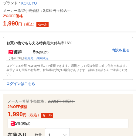
ブランド：
KOKUYO
メーカー希望小売価格：
2,035円（税込）
2%OFF価格
1,990
円
（税込）
セール
お買い物でもらえる特典
最大付与率16%
内訳を見る
5
獲得
%
(90pt)
うち4.5%は
利用先・期間限定
ログイン&全額PayPay支払いで獲得できます。原則として税抜金額に対し付与されます。
表示よりも実際の付与数、付与率が少ない場合があります。詳細は内訳からご確認くださ
い。
ログインはこちら
メーカー希望小売価格：
2,035円（税込）
2%OFF価格
1,990
円
（税込）
セール
5
%
(90pt)
在庫あり
1
数量