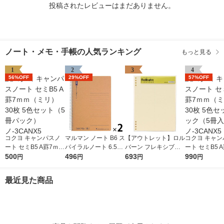
投稿されたレビューはまだありません。
ノート・メモ・手帳の人気ランキング
もっと見る
1
2
3
4
56%OFF
29%OFF
57%OFF
コクヨ キャンパスノ
マルマン ノート B6 ス
【アウトレット】ロル
コクヨ キャン
ート セミB5 A罫7ｍｍ
パイラルノート 6.5m
バーン フレキシブル
ート セミB5 
（ミリ） 30枚 5色セ
500
m横罫 80枚 N238ES
496
リフィル A5 4分割 ク
693
（ミリ） 30枚
990
円
円
円
円
ット（5冊パック）
2冊
リーム ノート デルフ
ット2パック（
ノ-3CANX5
ォニックス（Rollbah
2） ノ-3CAN
最近見た商品
n）