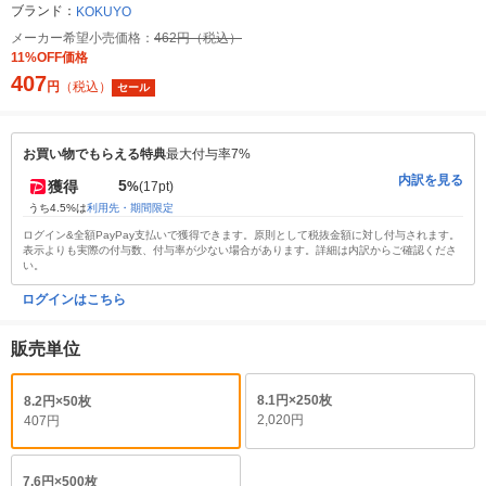
ブランド：
KOKUYO
メーカー希望小売価格：
462円（税込）
11%OFF価格
407
円
（税込）
セール
お買い物でもらえる特典
最大付与率7%
内訳を見る
5
獲得
%
(17pt)
うち4.5%は
利用先・期間限定
ログイン&全額PayPay支払いで獲得できます。原則として税抜金額に対し付与されます。
表示よりも実際の付与数、付与率が少ない場合があります。詳細は内訳からご確認くださ
い。
ログインはこちら
販売単位
8.1円×250枚
8.2円×50枚
2,020円
407円
7.6円×500枚