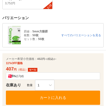
3,752円
お得
バリエーション
罫線：
5mm方眼罫
枚数：
50枚
すべてのバリエーションを見る
セット数：
50枚
メーカー希望小売価格：
462円（税込）
11%OFF価格
407
円
（税込）
セール
5
%
(17pt)
在庫あり
1
数量
カートに入れる