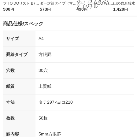
フ TO DOリスト B7変
ダー封筒タイプ（マチ
ター】LOHACO Wate
山の強炭酸水 
型 ミニ 50枚 L1439 2
500
付き） Ａ４タテ ２／
573
r（ロハコウォータ
490
レス 500ml 1
1,420
円
円
円
円
冊 マルマン
４／３０穴 乳白 １パ
ー）2L ラベルレス 1
本入）
ック１０枚入枚入 ７
箱（5本入）（イチオ
商品仕様/スペック
６２Ｐ-１０ニユ
シ） オリジナル
サイズ
A4
罫線タイプ
方眼罫
穴数
30穴
紙質
上質紙
寸法
タテ297×ヨコ210
枚数
50枚
罫内容
5mm方眼罫