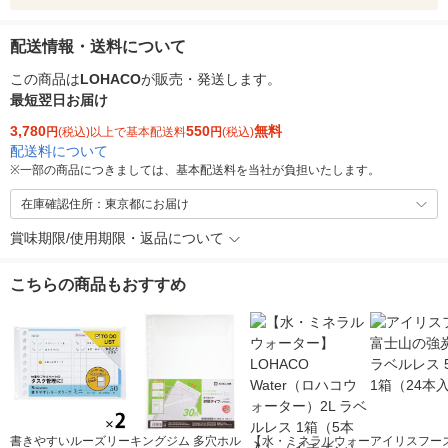
配送情報・送料について
この商品は
LOHACO
が販売・発送します。
最短翌日お届け
3,780
550
無料
円
(税込)以上で基本配送料
円
(税込)
配送料について
※
一部の商品につきましては、基本配送料を当社が負担いたします。
在庫確認住所：東京都にお届け
賞味期限/使用期限・返品について
こちらの商品もおすすめ
書きやすいルーズリー
キングジム 多穴ホル
【水・ミネラルウォー
アイリスフーズ