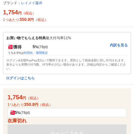
ブランド：
レイメイ藤井
1,754
円
（税込）
350.8
1つあたり
円
（税込）
お買い物でもらえる特典
最大付与率11%
内訳を見る
5
獲得
%
(78pt)
うち4.5%は
利用先・期間限定
ログイン&全額PayPay支払いで獲得できます。原則として税抜金額に対し付与されます。
表示よりも実際の付与数、付与率が少ない場合があります。詳細は内訳からご確認くださ
い。
ログインはこちら
1,754
円
（税込）
350.8
1つあたり
円
（税込）
5
%
(78pt)
在庫切れ
カートに入れる