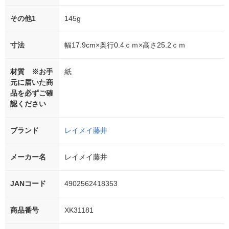
その他1
145g
寸法
幅17.9cm×奥行0.4ｃｍ×高さ25.2ｃｍ
材質 ※お手
紙
元に届いた商
品を必ずご確
認ください
ブランド
レイメイ藤井
メーカー名
レイメイ藤井
JANコード
4902562418353
商品番号
XK31181