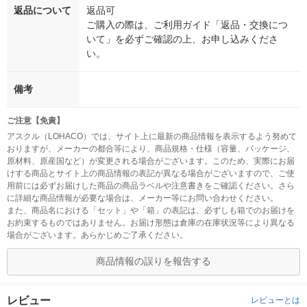
返品について
返品可
ご購入の際は、ご利用ガイド「返品・交換につ
いて」を必ずご確認の上、お申し込みくださ
い。
備考
ご注意【免責】
アスクル（LOHACO）では、サイト上に最新の商品情報を表示するよう努めて
おりますが、メーカーの都合等により、商品規格・仕様（容量、パッケージ、
原材料、原産国など）が変更される場合がございます。このため、実際にお届
けする商品とサイト上の商品情報の表記が異なる場合がございますので、ご使
用前には必ずお届けした商品の商品ラベルや注意書きをご確認ください。さら
に詳細な商品情報が必要な場合は、メーカー等にお問い合わせください。
また、商品名における「セット」や「箱」の表記は、必ずしも箱でのお届けを
お約束するものではありません。お届け形態は倉庫の在庫状況等により異なる
場合がございます。あらかじめご了承ください。
商品情報の誤りを報告する
レビュー
レビューとは