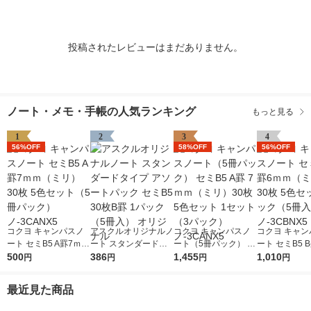
投稿されたレビューはまだありません。
ノート・メモ・手帳の人気ランキング
もっと見る
1
2
3
4
56%OFF
58%OFF
56%OFF
コクヨ キャンパスノ
アスクルオリジナルノ
コクヨ キャンパスノ
コクヨ キャン
ート セミB5 A罫7ｍｍ
ート スタンダードタ
ート（5冊パック） セ
ート セミB5 
（ミリ） 30枚 5色セ
500
イプ アソートパック
386
ミB5 A罫 7ｍｍ（ミ
1,455
（ミリ） 30枚
1,010
円
円
円
円
ット（5冊パック）
セミB5 30枚B罫 1パ
リ）30枚 5色セット 1
ット2パック（
ノ-3CANX5
ック（5冊入） オリジ
セット（3パック）ノ-
2） ノ-3CBN
最近見た商品
ナル
3CANX5