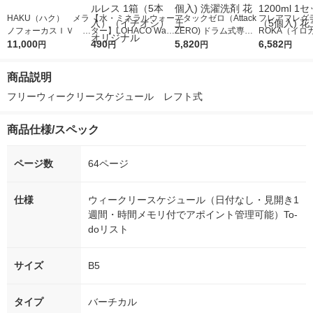
HAKU（ハク） メラ
【水・ミネラルウォー
アタックゼロ（Attack
フレアフレグラ
ノフォーカスＩＶ 4
ター】LOHACO Wate
ZERO) ドラム式専用
ROKA（イロ
5ｇ 資生堂 おまけ
11,000
r（ロハコウォータ
490
詰め替え メガジャン
5,820
イキッドリリ
6,582
円
円
円
円
付き
ー）2L ラベルレス 1
ボ 2300g 1セット（2
柔軟剤 詰め替
箱（5本入）（イチオ
個入) 洗濯洗剤 花王
大 1200ml 
商品説明
シ） オリジナル
（5個入) 花王
フリーウィークリースケジュール　レフト式
商品仕様/スペック
ページ数
64ページ
仕様
ウィークリースケジュール（日付なし・見開き1
週間・時間メモリ付でアポイント管理可能）To-
doリスト
サイズ
B5
タイプ
バーチカル