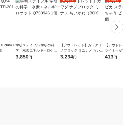
30%OFF
31%OFF
0.2mm 1
学研ステイフル 学研の科
【アウトレット】カワダ ナ
【アウトレット
枚
学 水素エネルギーロケッ
ノブロック ミニナノ ちいか
ライミーができ
ト Q750946 1個
わ（BOX）
ク 090681 1個
3,850
3,234
413
円
円
円