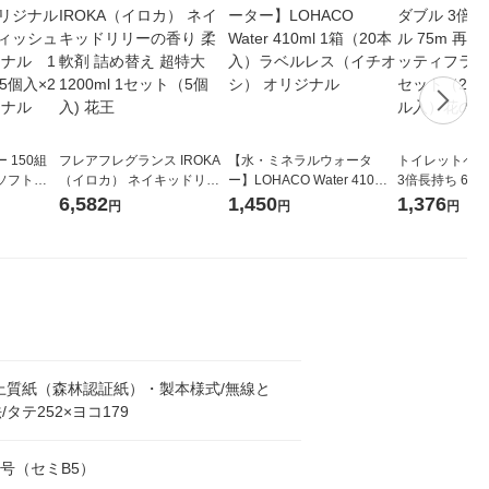
 150組
フレアフレグランス IROKA
【水・ミネラルウォータ
トイレットペー
ソフトパ
（イロカ） ネイキッドリリ
ー】LOHACO Water 410ml
3倍長持ち 6ロール 75
ィオナ オ
ーの香り 柔軟剤 詰め替え 超
1箱（20本入）ラベルレス
紙配合 スコッ
6,582
1,450
1,376
円
円
円
（10個：
特大 1200ml 1セット（5個
（イチオシ） オリジナル
パック 1セット
 オリジナ
入) 花王
ロール入）花の
上質紙（森林認証紙）・製本様式/無線と
タテ252×ヨコ179
6号（セミB5）