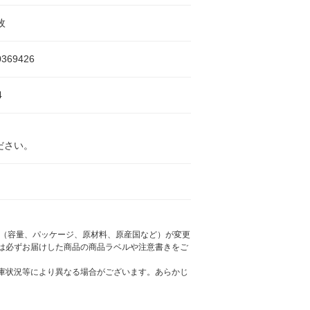
枚
0369426
4
ださい。
様（容量、パッケージ、原材料、原産国など）が変更
は必ずお届けした商品の商品ラベルや注意書きをご
庫状況等により異なる場合がございます。あらかじ