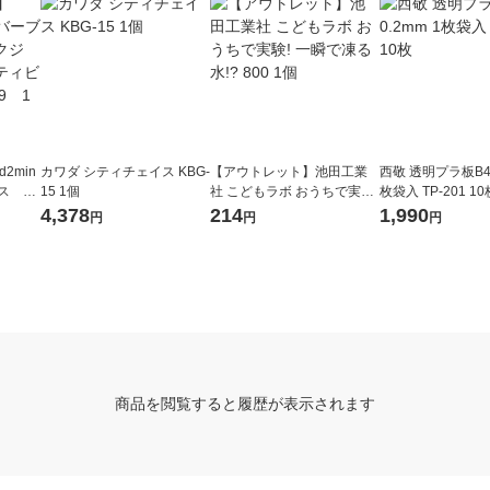
2min
カワダ シティチェイス KBG-
【アウトレット】池田工業
西敬 透明プラ板B4 
ス ブ
15 1個
社 こどもラボ おうちで実験!
枚袋入 TP-201 10
スアク
一瞬で凍る水!? 800 1個
4,378
214
1,990
円
円
円
6089
商品を閲覧すると履歴が表示されます