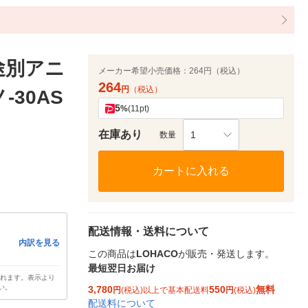
途別アニ
メーカー希望小売価格：
264円（税込）
264
円
（税込）
-30AS
5
%
(11pt)
在庫あり
1
数量
カートに入れる
配送情報・送料について
内訳を見る
この商品は
LOHACO
が販売・発送します。
最短翌日お届け
されます。表示より
い。
3,780
550
無料
円
(税込)以上で基本配送料
円
(税込)
配送料について