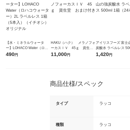
【水・ミネラルウォータ
HAKU（ハク） メラノフォ
アイリスフーズ 富士
ー】LOHACO Water（ロハ
ーカスＩＶ 45ｇ 資生
炭酸水 ラベルレス 500
コウォーター）2L ラベルレ
堂 おまけ付き
箱（24本入）
490
11,000
1,420
円
円
円
ス 1箱（5本入）（イチオ
シ） オリジナル
商品仕様/スペック
タイプ
ラッコ
種類
ラッコ