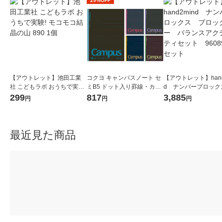
29%OFF
【アウトレット】池田工業
コクヨ キャンパスノート セ
【アウトレット】hand
社 こどもラボ おうちで実験!
ミB5 ドット入り罫線・カラ
d ナンバーブロック
モコモコ結晶の山 890 1個
ー表紙 A罫7mm 30枚 5色セ
ロックジー バラン
299
817
3,885
円
円
円
ット ノ-3CDATNX5
ティビティセット 9
1セット
最近見た商品