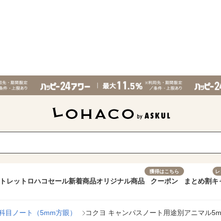
獲得はこちら
レ
トレット
ロハコセール
新着商品
オリジナル商品
クーポン
まとめ割
キ
科目ノート（5mm方眼）
コクヨ キャンパスノート用途別アニマル5mm方眼