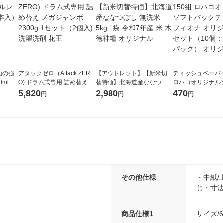
山の強
アタックゼロ（Attack ZER
【アウトレット】【新米切
ティッシュペーパー
ml 1
O) ドラム式専用 詰め替え メ
替特価】北海道産ななつぼ
ロハコオリジナル
ガジャンボ 2300g 1セット
し 無洗米 5kg 1袋 令和7年産
ックティッシュ フ
5,820
2,980
470
円
円
円
（2個入) 洗濯洗剤 花王
米 木徳神糧 オリジナル
リジナル 1セット
5個入×2パック）
ル
その他仕様
・中紙/
じ・寸法/
商品仕様1
サイズ/