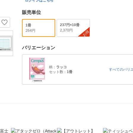
ログインはこちら
販売単位
237円×10冊
1冊
2,370円
264円
お得
バリエーション
柄：
ラッコ
すべてのバリ
セット数：
1冊