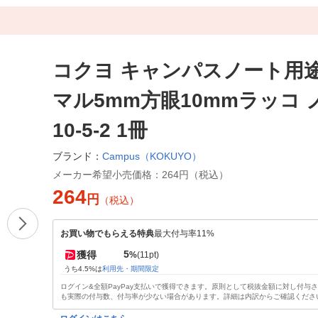
コクヨ キャンパスノート用
マル5mm方眼10mmラッコ ノ
10-5-2 1冊
Campus（KOKUYO）
ブランド：
メーカー希望小売価格：
264円（税込）
264
円
（税込）
お買い物でもらえる特典
最大付与率11%
5
獲得
%
(11pt)
うち4.5%は
利用先・期間限定
ログイン&全額PayPay支払いで獲得できます。原則として税抜金額に対し付与
も実際の付与数、付与率が少ない場合があります。詳細は内訳からご確認くださ