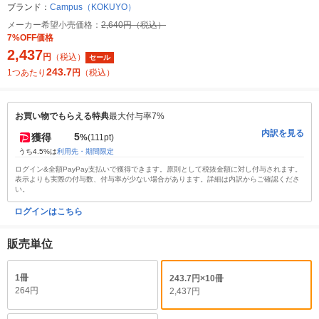
ブランド：
Campus（KOKUYO）
メーカー希望小売価格：
2,640円（税込）
7%OFF価格
2,437
円
（税込）
セール
243.7
1つあたり
円
（税込）
お買い物でもらえる特典
最大付与率7%
内訳を見る
5
獲得
%
(111pt)
うち4.5%は
利用先・期間限定
ログイン&全額PayPay支払いで獲得できます。原則として税抜金額に対し付与されます。
表示よりも実際の付与数、付与率が少ない場合があります。詳細は内訳からご確認くださ
い。
ログインはこちら
販売単位
1冊
243.7円×10冊
264円
2,437円