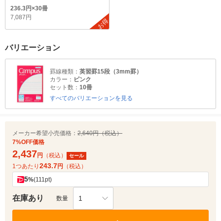
236.3円×30冊
7,087円
お得
バリエーション
罫線種類：
英習罫15段（3mm罫）
カラー：
ピンク
セット数：
10冊
すべてのバリエーションを見る
メーカー希望小売価格：
2,640円（税込）
7%OFF価格
2,437
円
（税込）
セール
243.7
1つあたり
円
（税込）
5
%
(111pt)
在庫あり
1
数量