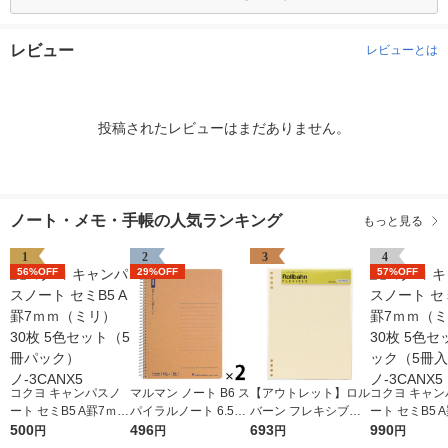
レビュー
レビューとは
投稿されたレビューはまだありません。
ノート・メモ・手帳の人気ランキング
もっと見る
1
2
3
4
56%OFF
29%OFF
57%OFF
コクヨ キャンパスノ
マルマン ノート B6 ス
【アウトレット】ロル
コクヨ キャン
ート セミB5 A罫7ｍｍ
パイラルノート 6.5m
バーン フレキシブル
ート セミB5 
（ミリ） 30枚 5色セ
500
m横罫 80枚 N238ES
496
リフィル A5 4分割 ク
693
（ミリ） 30枚
990
円
円
円
円
ット（5冊パック）
2冊
リーム ノート デルフ
ット2パック（