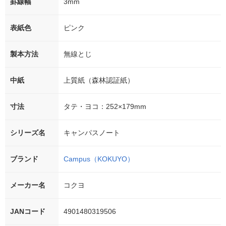
罫線幅
3mm
表紙色
ピンク
製本方法
無線とじ
中紙
上質紙（森林認証紙）
寸法
タテ・ヨコ：252×179mm
シリーズ名
キャンパスノート
ブランド
Campus（KOKUYO）
メーカー名
コクヨ
JANコード
4901480319506