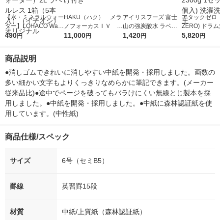
【水・ミネラルウォー
HAKU（ハク） メラ
アイリスフーズ 富士
アタックゼロ（A
ター】LOHACO Wate
ノフォーカスＩＶ 4
山の強炭酸水 ラベル
ZERO) ドラ
r（ロハコウォータ
490
5ｇ 資生堂 おまけ
11,000
レス 500ml 1箱（24
1,420
詰め替え メガ
5,820
円
円
円
円
ー）2L ラベルレス 1
付き
本入）
ボ 2300g 1
箱（5本入）（イチオ
個入) 洗濯洗剤
商品説明
シ） オリジナル
●消しゴムできれいに消しやすい中紙を開発・採用しました。画数の
多い細かい文字もよりくっきりなめらかに筆記できます。(メーカー
従来品比)●途中でページを破ってもバラけにくい無線とじ製本を採
用しました。●中紙を開発・採用しました。●中紙に森林認証紙を使
用しています。(中性紙)
商品仕様/スペック
サイズ
6号（セミB5）
罫線
英習罫15段
材質
中紙/上質紙（森林認証紙）