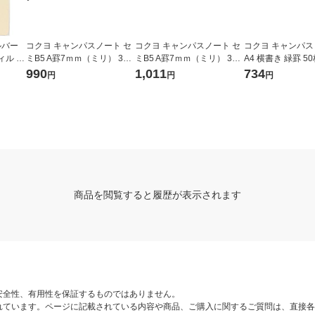
ルバー
コクヨ キャンパスノート セ
コクヨ キャンパスノート セ
コクヨ キャンパス
ル A5
ミB5 A罫7ｍｍ（ミリ） 30
ミB5 A罫7ｍｍ（ミリ） 30
A4 横書き 緑罫 50
ト デル
枚 5色セット2パック（5冊
枚 10冊パック ノ-3ANX10
2冊
990
1,011
734
円
円
円
ahn）
入×2） ノ-3CANX5
商品を閲覧すると履歴が表示されます
安全性、有用性を保証するものではありません。
れています。ページに記載されている内容や商品、ご購入に関するご質問は、直接各