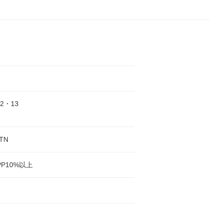
92・13
TN
PP10%以上