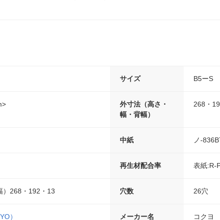
サイズ
B5ーS
m>
外寸法（高さ・
268・1
幅・背幅）
中紙
ノ-836B
再生材配合率
表紙:R-
268・192・13
穴数
26穴
UYO）
メーカー名
コクヨ