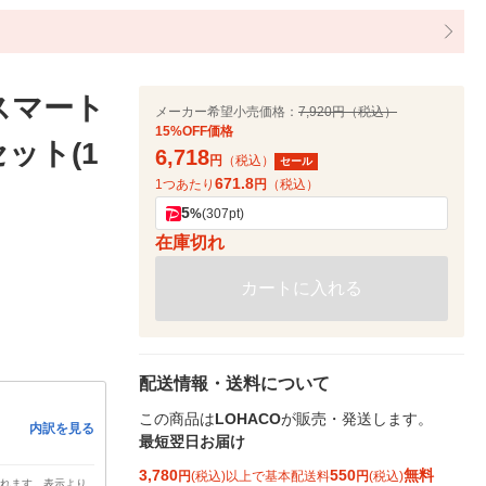
スマート
メーカー希望小売価格：
7,920円（税込）
15%OFF価格
セット(1
6,718
円
（税込）
セール
671.8
1つあたり
円
（税込）
5
%
(307pt)
在庫切れ
カートに入れる
配送情報・送料について
この商品は
LOHACO
が販売・発送します。
内訳を見る
最短翌日お届け
3,780
550
無料
円
(税込)以上で基本配送料
円
(税込)
されます。表示より