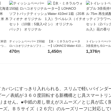
新米切
ティッシュペーパー 150組
【水・ミネラルウォータ
トイレットペーパ
なつぼ
ロハコオリジナルソフトパ
ー】LOHACO Water 410ml
3倍長持ち 6ロール 75m 再
令和7年産
ックティッシュ フィオナ オ
1箱（20本入）ラベルレス
紙配合 スコッテ
470
1,450
1,376
円
円
円
ル
リジナル 1セット（10個：
（イチオシ） オリジナル
パック 1セット（2
5個入×2パック） オリジナ
ロール入）花の香
ル
／カバンにすっきり入れられる、スリムで軽いバインダ
ダー／表紙が３６０度回転する新機構とじ具スマートリ
りません。●中紙の差し替えがスムーズ／とじ具が広く
ーズ。Ｂ５サイズ（２６穴）のルーズリーフに対応して