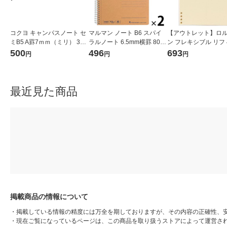
コクヨ キャンパスノート セ
マルマン ノート B6 スパイ
【アウトレット】ロ
ミB5 A罫7ｍｍ（ミリ） 30
ラルノート 6.5mm横罫 80枚
ン フレキシブル リフィ
枚 5色セット（5冊パック）
N238ES 2冊
4分割 クリーム ノー
500
496
693
円
円
円
ノ-3CANX5
フォニックス（Rollb
最近見た商品
掲載商品の情報について
・
掲載している情報の精度には万全を期しておりますが、その内容の正確性、
・
現在ご覧になっているページは、この商品を取り扱うストアによって運営さ