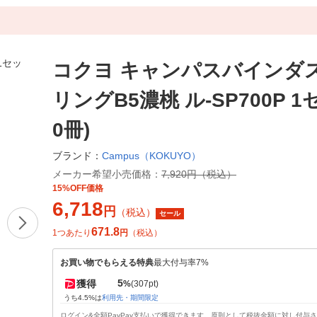
コクヨ キャンパスバインダ
リングB5濃桃 ル-SP700P 1
0冊)
Campus（KOKUYO）
ブランド：
メーカー希望小売価格：
7,920円（税込）
15%OFF価格
6,718
円
（税込）
セール
671.8
1つあたり
円
（税込）
お買い物でもらえる特典
最大付与率7%
5
獲得
%
(307pt)
うち4.5%は
利用先・期間限定
ログイン&全額PayPay支払いで獲得できます。原則として税抜金額に対し付与