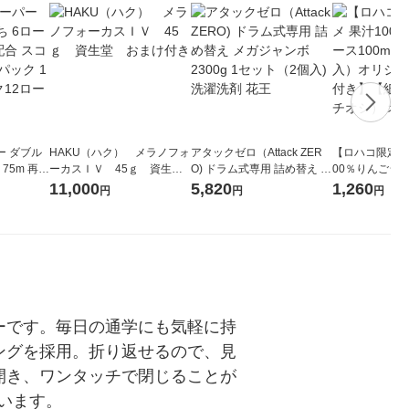
ー ダブル
HAKU（ハク） メラノフォ
アタックゼロ（Attack ZER
【ロハコ限定】
生
ーカスＩＶ 45ｇ 資生
O) ドラム式専用 詰め替え メ
00％りんごジュー
ィフラワー
堂 おまけ付き
ガジャンボ 2300g 1セット
箱（18本入）
11,000
5,820
1,260
円
円
円
パック12
（2個入) 洗濯洗剤 花王
【クイズ付き】
り
ク】（イチオシ
ル
ーです。毎日の通学にも気軽に持
ングを採用。折り返せるので、見
開き、ワンタッチで閉じることが
います。