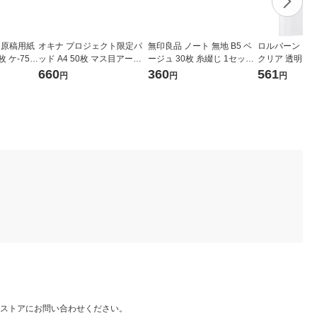
 原稿用紙
オキナ プロジェクト限定パ
無印良品 ノート 無地 B5 ベ
ロルバーン ノー
枚 ケ-75N
ッド A4 50枚 マス目アート 3
ージュ 30枚 糸綴じ 1セット
クリア 透明 
mm方眼罫 PH4056 1冊
（3冊） 良品計画
ス（Rollbahn
660
360
561
円
円
円
ストアにお問い合わせください。