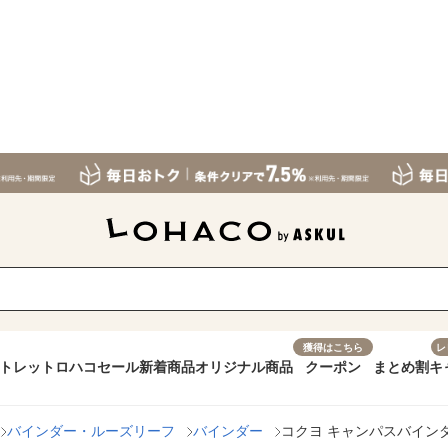
獲得はこちら
レ
トレット
ロハコセール
新着商品
オリジナル商品
クーポン
まとめ割
キ
バインダー・ルーズリーフ
バインダー
コクヨ キャンパスバインダス