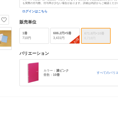
も実際の付与数、付与率が少ない場合があります。詳細は内訳からご確認くださ
ログインはこちら
販売単位
1冊
686.2円×5冊
671.8円×10冊
710円
3,431円
6,718円
お得
バリエーション
カラー：
濃ピンク
すべてのバリ
冊数：
10冊