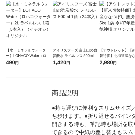
【水・ミネラルウォータ
アイリスフーズ 富士山の強
【アウトレット】【
ー】LOHACO Water（ロハ
炭酸水 ラベルレス 500ml 1
替特価】北海道産な
コウォーター）2L ラベルレ
箱（24本入）
し 無洗米 5kg 1袋 
490
1,420
2,980
円
円
円
ス 1箱（5本入）（イチオ
米 木徳神糧 オリジナ
シ） オリジナル
商品説明
●持ち運びに便利なスリムサイズ
ち歩けます。●折り返せるバイン
開きする時も、筆記時も場所を取
できるので中紙の差し替えもスム