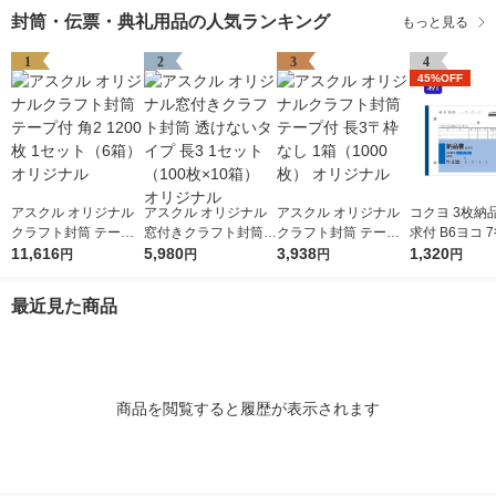
封筒・伝票・典礼用品の人気ランキング
もっと見る
1
2
3
4
45%OFF
アスクル オリジナル
アスクル オリジナル
アスクル オリジナル
コクヨ 3枚納
クラフト封筒 テープ
窓付きクラフト封筒
クラフト封筒 テープ
求付 B6ヨコ 7
付 角2 1200枚 1セッ
11,616
透けないタイプ 長3 1
5,980
付 長3〒枠なし 1箱
3,938
3冊 ノーカー
1,320
円
円
円
円
ト（6箱） オリジナル
セット（100枚×10
（1000枚） オリジナ
ウ-333
箱） オリジナル
ル
最近見た商品
商品を閲覧すると履歴が表示されます