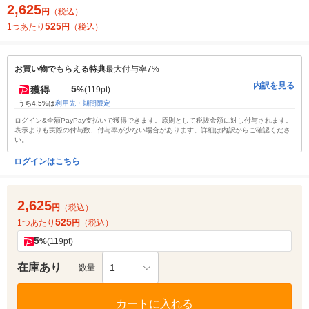
2,625
円
（税込）
525
1つあたり
円
（税込）
お買い物でもらえる特典
最大付与率7%
内訳を見る
5
獲得
%
(119pt)
うち4.5%は
利用先・期間限定
ログイン&全額PayPay支払いで獲得できます。原則として税抜金額に対し付与されます。
表示よりも実際の付与数、付与率が少ない場合があります。詳細は内訳からご確認くださ
い。
ログインはこちら
2,625
円
（税込）
525
1つあたり
円
（税込）
5
%
(119pt)
在庫あり
1
数量
カートに入れる