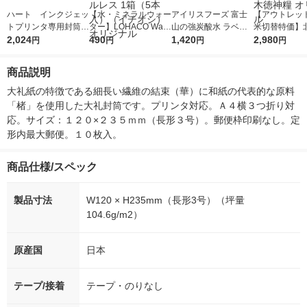
ハート インクジェッ
【水・ミネラルウォー
アイリスフーズ 富士
【アウトレッ
トプリンタ専用封筒
ター】LOHACO Wate
山の強炭酸水 ラベル
米切替特価】
長3 100枚
2,024
r（ロハコウォータ
490
レス 500ml 1箱（24
1,420
ななつぼし 無洗
2,980
円
円
円
円
ー）2L ラベルレス 1
本入）
g 1袋 令和7年
箱（5本入）（イチオ
徳神糧 オリジ
商品説明
シ） オリジナル
大礼紙の特徴である細長い繊維の結束（華）に和紙の代表的な原料
「楮」を使用した大礼封筒です。プリンタ対応。Ａ４横３つ折り対
応。サイズ：１２０×２３５ｍｍ（長形３号）。郵便枠印刷なし。定
形内最大郵便。１０枚入。
商品仕様/スペック
製品寸法
W120 × H235mm（長形3号）（坪量
104.6g/m2）
原産国
日本
テープ/接着
テープ・のりなし