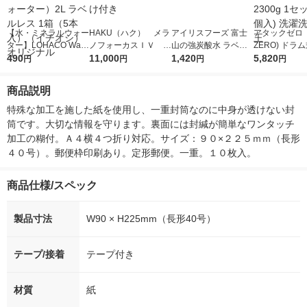
【水・ミネラルウォー
HAKU（ハク） メラ
アイリスフーズ 富士
アタックゼロ（A
ター】LOHACO Wate
ノフォーカスＩＶ 4
山の強炭酸水 ラベル
ZERO) ドラ
r（ロハコウォータ
490
5ｇ 資生堂 おまけ
11,000
レス 500ml 1箱（24
1,420
詰め替え メガ
5,820
円
円
円
円
ー）2L ラベルレス 1
付き
本入）
ボ 2300g 1
箱（5本入）（イチオ
個入) 洗濯洗剤
商品説明
シ） オリジナル
特殊な加工を施した紙を使用し、一重封筒なのに中身が透けない封
筒です。大切な情報を守ります。裏面には封緘が簡単なワンタッチ
加工の糊付。Ａ４横４つ折り対応。サイズ：９０×２２５ｍｍ（長形
４０号）。郵便枠印刷あり。定形郵便。一重。１０枚入。
商品仕様/スペック
製品寸法
W90 × H225mm（長形40号）
テープ/接着
テープ付き
材質
紙