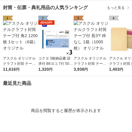
封筒・伝票・典礼用品の人気ランキング
もっと見る
1
2
3
4
45%OFF
アスクル オリジナル
コクヨ 3枚納品書 請
アスクル オリジナル
アスクル オリ
クラフト封筒 テープ
求付 B6ヨコ 7行 50組
クラフト封筒 テープ
クラフト封筒 
付 角2 1200枚 1セッ
11,616
3冊 ノーカーボン複写
1,320
付 長3〒枠なし 1箱
3,938
1,403
色 200
円
円
円
円
ト（6箱） オリジナル
ウ-333
（1000枚） オリジナ
ル
最近見た商品
商品を閲覧すると履歴が表示されます