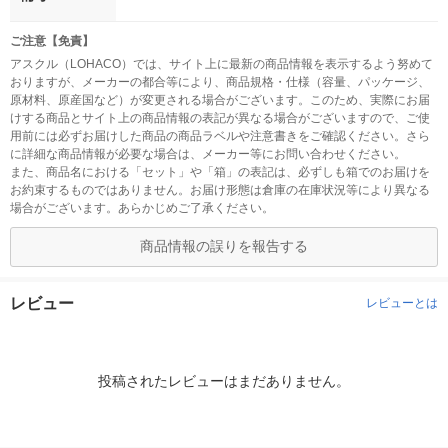
ご注意【免責】
アスクル（LOHACO）では、サイト上に最新の商品情報を表示するよう努めて
おりますが、メーカーの都合等により、商品規格・仕様（容量、パッケージ、
原材料、原産国など）が変更される場合がございます。このため、実際にお届
けする商品とサイト上の商品情報の表記が異なる場合がございますので、ご使
用前には必ずお届けした商品の商品ラベルや注意書きをご確認ください。さら
に詳細な商品情報が必要な場合は、メーカー等にお問い合わせください。
また、商品名における「セット」や「箱」の表記は、必ずしも箱でのお届けを
お約束するものではありません。お届け形態は倉庫の在庫状況等により異なる
場合がございます。あらかじめご了承ください。
商品情報の誤りを報告する
レビュー
レビューとは
投稿されたレビューはまだありません。