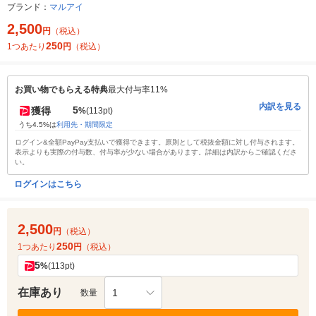
ブランド：
マルアイ
2,500
円
（税込）
250
1つあたり
円
（税込）
お買い物でもらえる特典
最大付与率11%
内訳を見る
5
獲得
%
(113pt)
うち4.5%は
利用先・期間限定
ログイン&全額PayPay支払いで獲得できます。原則として税抜金額に対し付与されます。
表示よりも実際の付与数、付与率が少ない場合があります。詳細は内訳からご確認くださ
い。
ログインはこちら
2,500
円
（税込）
250
1つあたり
円
（税込）
5
%
(113pt)
在庫あり
1
数量