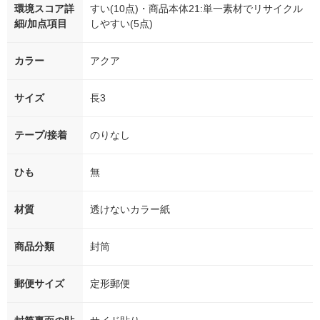
環境スコア詳
すい(10点)・商品本体21:単一素材でリサイクル
細/加点項目
しやすい(5点)
カラー
アクア
サイズ
長3
テープ/接着
のりなし
ひも
無
材質
透けないカラー紙
商品分類
封筒
郵便サイズ
定形郵便