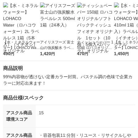
【水・ミネラルウォー
アイリスフーズ 富士
ティッシュペーパー 1
【水・ミネラ
ター】LOHACO Wate
山の強炭酸水 ラベル
50組 ロハコオリジナ
ター】LOHACO
r（ロハコウォータ
490
レス 500ml 1箱（24
1,420
ルソフトパックティッ
470
r 410ml 1箱
1,450
円
円
円
円
ー）2L ラベルレス 1
本入）
シュ フィオナ オリジ
入）ラベルレ
箱（5本入）（イチオ
ナル 1セット（10
オシ） オリジ
商品説明
シ） オリジナル
個：5個入×2パック）
オリジナル
99%内容物が透けない定番カラー封筒。パステル調の色味で企業カ
ラーに対応出来ます！
商品仕様/スペック
アスクル商品
15
環境スコア
アスクル商品
・容器包装11:分別・リユース・リサイクルしや