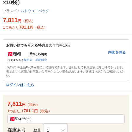
×10袋）
ブランド：
ムトウユニパック
7,811
円
（税込）
781.1
1つあたり
円
（税込）
お買い物でもらえる特典
最大付与率16%
内訳を見る
5
獲得
%
(358pt)
うち4.5%は
利用先・期間限定
ログイン&全額PayPay支払いで獲得できます。原則として税抜金額に対し付与されます。
表示よりも実際の付与数、付与率が少ない場合があります。詳細は内訳からご確認くださ
い。
ログインはこちら
7,811
円
（税込）
781.1
1つあたり
円
（税込）
5
%
(358pt)
在庫あり
1
数量