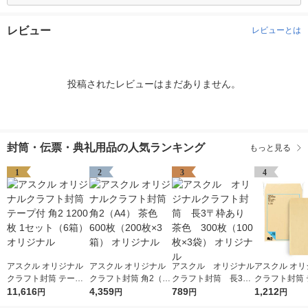
レビュー
レビューとは
投稿されたレビューはまだありません。
封筒・伝票・典礼用品の人気ランキング
もっと見る
1
2
3
4
アスクル オリジナル
アスクル オリジナル
アスクル オリジナル
アスクル オリ
クラフト封筒 テープ
クラフト封筒 角2（A
クラフト封筒 長3〒
クラフト封筒 
付 角2 1200枚 1セッ
11,616
4） 茶色 600枚（200
4,359
枠あり 茶色 300枚
789
付 角2（A4） 
1,212
円
円
円
円
ト（6箱） オリジナル
枚×3箱） オリジナル
（100枚×3袋） オリ
オリジナル