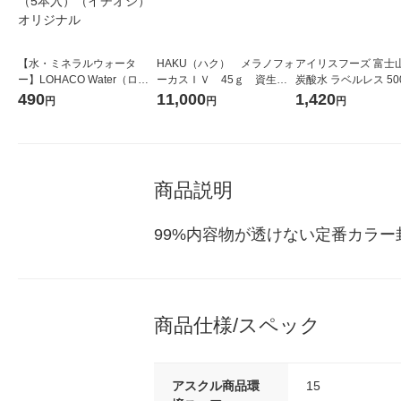
【水・ミネラルウォータ
HAKU（ハク） メラノフォ
アイリスフーズ 富士
ー】LOHACO Water（ロハ
ーカスＩＶ 45ｇ 資生
炭酸水 ラベルレス 500
コウォーター）2L ラベルレ
堂 おまけ付き
箱（24本入）
490
11,000
1,420
円
円
円
ス 1箱（5本入）（イチオ
シ） オリジナル
商品説明
99%内容物が透けない定番カラ
商品仕様/スペック
アスクル商品環
15