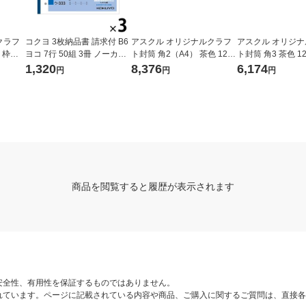
クラフ
コクヨ 3枚納品書 請求付 B6
アスクル オリジナルクラフ
アスクル オリジ
〒枠な
ヨコ 7行 50組 3冊 ノーカー
ト封筒 角2（A4） 茶色 1200
ト封筒 角3 茶色 1
ボン複写 ウ-333
枚（200枚×6箱） オリジナ
0枚×6箱） オ
1,320
8,376
6,174
円
円
円
ル
商品を閲覧すると履歴が表示されます
安全性、有用性を保証するものではありません。
れています。ページに記載されている内容や商品、ご購入に関するご質問は、直接各