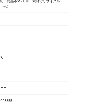
0点)・商品本体21:単一素材でリサイクル
(5点)
貼り
5mm
8023355