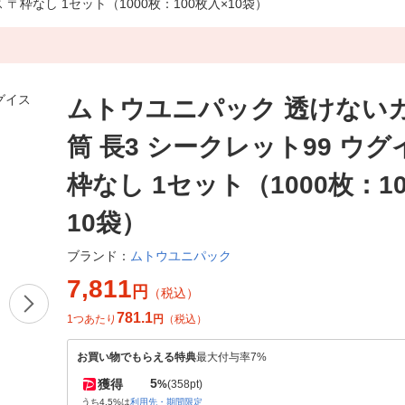
〒枠なし 1セット（1000枚：100枚入×10袋）
ムトウユニパック 透けない
筒 長3 シークレット99 ウグ
枠なし 1セット（1000枚：1
10袋）
ムトウユニパック
ブランド：
7,811
円
（税込）
781.1
1つあたり
円
（税込）
お買い物でもらえる特典
最大付与率7%
5
獲得
%
(358pt)
うち4.5%は
利用先・期間限定