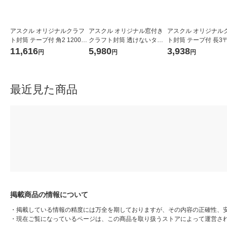
アスクル オリジナルクラフ
アスクル オリジナル窓付き
アスクル オリジナル
ト封筒 テープ付 角2 1200枚
クラフト封筒 透けないタイ
ト封筒 テープ付 長3
1セット（6箱） オリジナル
プ 長3 1セット（100枚×10
し 1箱（1000枚） オリジナ
11,616
5,980
3,938
円
円
円
箱） オリジナル
ル
最近見た商品
掲載商品の情報について
・
掲載している情報の精度には万全を期しておりますが、その内容の正確性、
・
現在ご覧になっているページは、この商品を取り扱うストアによって運営さ