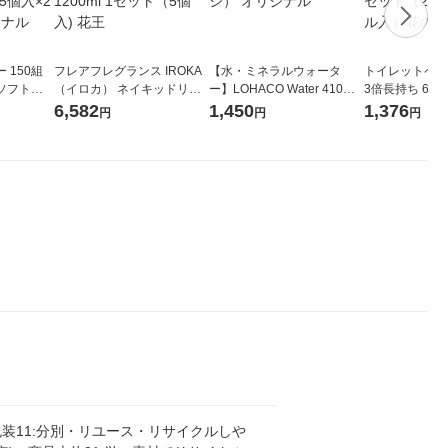
 150組
フレアフレグランス IROKA
【水・ミネラルウォータ
トイレットペー
ソフトパ
（イロカ） ネイキッドリリ
ー】LOHACO Water 410ml
3倍長持ち 6ロール 75
ィオナ オ
ーの香り 柔軟剤 詰め替え 超
1箱（20本入）ラベルレス
紙配合 スコッ
6,582
1,450
1,376
円
円
円
（10個：
特大 1200ml 1セット（5個
（イチオシ） オリジナル
パック 1セット
 オリジナ
入) 花王
ロール入）花の
装11:分別・リユース・リサイクルしや