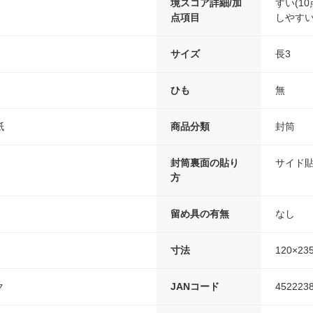
境スコア詳細/加
すい(1
点項目
しやすい
サイズ
長3
ひも
無
紙
商品分類
封筒
封筒裏面の貼り
サイド
方
留め具の有無
なし
寸法
120×23
ク
JANコード
452223