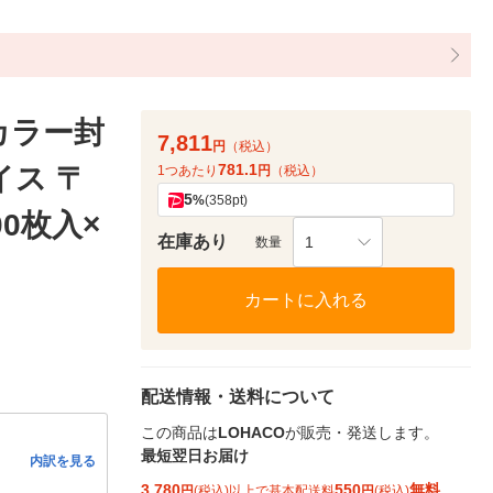
カラー封
7,811
円
（税込）
781.1
イス 〒
1つあたり
円
（税込）
5
%
(358pt)
00枚入×
在庫あり
1
数量
カートに入れる
配送情報・送料について
この商品は
LOHACO
が販売・発送します。
最短翌日お届け
内訳を見る
3,780
550
無料
円
(税込)以上で基本配送料
円
(税込)