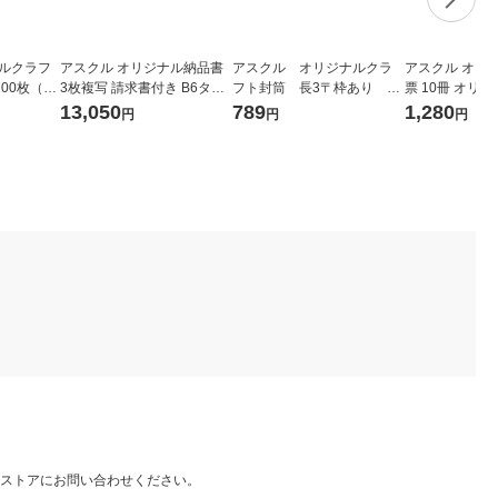
ナルクラフ
アスクル オリジナル納品書
アスクル オリジナルクラ
アスクル オリ
200枚（20
3枚複写 請求書付き B6タテ
フト封筒 長3〒枠あり 茶
票 10冊 オ
リジナル
50冊（10冊×5袋） オリジナ
色 300枚（100枚×3袋） オ
13,050
789
1,280
円
円
円
ル
リジナル
ストアにお問い合わせください。