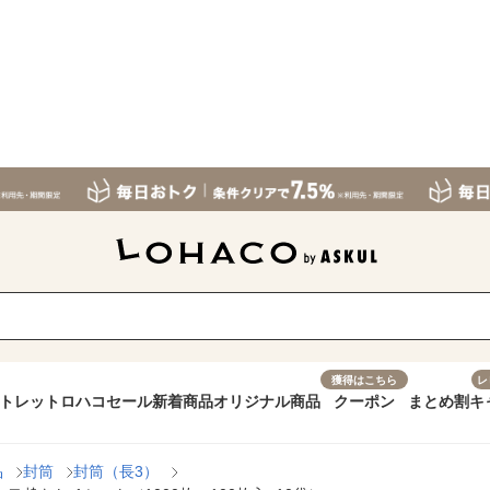
獲得はこちら
レ
トレット
ロハコセール
新着商品
オリジナル商品
クーポン
まとめ割
キ
品
封筒
封筒（長3）