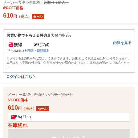
メーカー希望小売価格：
649円（税込）
6%OFF価格
610
円
（税込）
セール
お買い物でもらえる特典
最大付与率7%
内訳を見る
5
獲得
%
(27pt)
うち4.5%は
利用先・期間限定
ログイン&全額PayPay支払いで獲得できます。原則として税抜金額に対し付与されます。
表示よりも実際の付与数、付与率が少ない場合があります。詳細は内訳からご確認くださ
い。
ログインはこちら
メーカー希望小売価格：
649円（税込）
6%OFF価格
610
円
（税込）
セール
5
%
(27pt)
在庫切れ