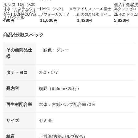
【水・ミネラルウォー
HAKU（ハク） メラ
アイリスフーズ 富士
アタックゼロ（A
ター】LOHACO Wate
ノフォーカスＩＶ 4
山の強炭酸水 ラベル
ZERO) ドラ
r（ロハコウォータ
490
5ｇ 資生堂 おまけ
11,000
レス 500ml 1箱（24
1,420
詰め替え メガ
5,820
円
円
円
円
ー）2L ラベルレス 1
付き
本入）
ボ 2300g 1
箱（5本入）（イチオ
個入) 洗濯洗剤
商品仕様/スペック
シ） オリジナル
その他商品仕
・罫色：グレー
様
タテ・ヨコ
250・177
罫内容
横罫（8.3mm×25行）
再生材配合率
本体：古紙パルプ配合率70％
サイズ
セミB5
紙質
上質紙(古紙パルプ配合)