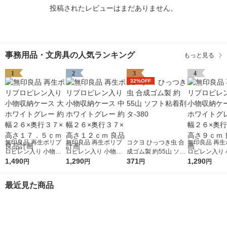
投稿されたレビューはまだありません。
事務用品・文房具の人気ランキング
もっと見る
1
2
3
4
32%OFF
無印良品 再生ポリプ
無印良品 再生ポリプ
コクヨ ひっつき虫 合
無印良品 再生
ロピレン入り 小物収
ロピレン入り 小物収
成ゴム製 約55山 ソフ
ロピレン入り 
納ケース 大 ホワイト
1,490
納ケース 中 ホワイト
1,290
ト粘着剤 タ-380
371
納ケース 小 
1,290
円
円
円
円
グレー 約幅２６×奥行
グレー 約幅２６×奥行
グレー 約幅２
３７×高さ１７．５ｃ
３７×高さ１２ｃｍ 良
３７×高さ９ｃ
最近見た商品
ｍ 良品計画
品計画
計画