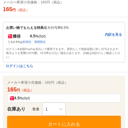
メーカー希望小売価格：
165円（税込）
165
円
（税込）
お買い物でもらえる特典
最大付与率6.5%
内訳を見る
4.5
獲得
%
(6pt)
うち4.5%は
利用先・期間限定
ログイン&全額PayPay支払いで獲得できます。原則として税抜金額に対し付与されます。
表示よりも実際の付与数、付与率が少ない場合があります。詳細は内訳からご確認くださ
い。
ログインはこちら
メーカー希望小売価格：
165円（税込）
165
円
（税込）
4.5
%
(6pt)
在庫あり
1
数量
カートに入れる