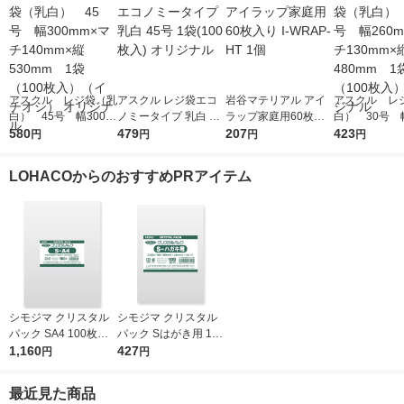
アスクル レジ袋（乳
アスクル レジ袋エコ
岩谷マテリアル アイ
アスクル レ
白） 45号 幅300m
ノミータイプ 乳白 45
ラップ家庭用60枚入
白） 30号 幅
m×マチ140mm×縦53
580
号 1袋(100枚入) オリ
479
り I-WRAP-HT 1個
207
m×マチ130m
423
円
円
円
円
0mm 1袋（100枚
ジナル
0mm 1袋（1
入）（イチオシ） オ
入） オリジ
LOHACOからのおすすめPRアイテム
リジナル
シモジマ クリスタル
シモジマ クリスタル
パック SA4 100枚入 6
パック Sはがき用 100
739200 1袋(100枚入)
1,160
枚入 6751700 1袋(10
427
円
円
0枚入)
最近見た商品