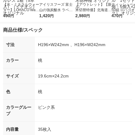
【水・ミネラルウォー
アイリスフーズ 富士
【アウトレット】【新
ティッシュペー
ター】LOHACO Wate
山の強炭酸水 ラベル
米切替特価】北海道産
50組 ロハコ
r（ロハコウォータ
490
レス 500ml 1箱（24
1,420
ななつぼし 無洗米 5k
2,980
ルソフトパッ
470
円
円
円
円
ー）2L ラベルレス 1
本入）
g 1袋 令和7年産 米 木
シュ フィオナ
箱（5本入）（イチオ
徳神糧 オリジナル
ナル 1セット
商品仕様/スペック
シ） オリジナル
個：5個入×2
オリジナル
寸法
H196×W242mm 、H196×W242mm
カラー
桃
サイズ
19.6cm×24.2cm
色
桃
カラーグルー
ピンク系
プ
内容量
35枚入