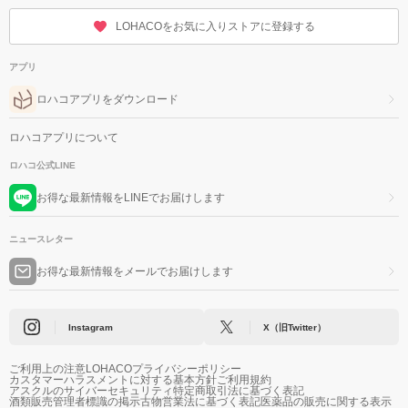
LOHACOをお気に入りストアに登録する
アプリ
ロハコアプリをダウンロード
ロハコアプリについて
ロハコ公式LINE
お得な最新情報をLINEでお届けします
ニュースレター
お得な最新情報をメールでお届けします
Instagram
X（旧Twitter）
ご利用上の注意
LOHACOプライバシーポリシー
カスタマーハラスメントに対する基本方針
ご利用規約
アスクルのサイバーセキュリティ
特定商取引法に基づく表記
酒類販売管理者標識の掲示
古物営業法に基づく表記
医薬品の販売に関する表示