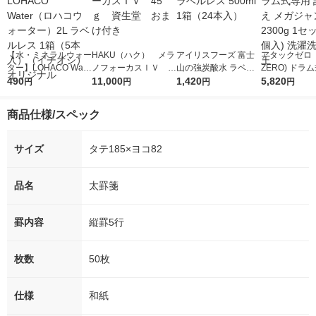
【水・ミネラルウォー
HAKU（ハク） メラ
アイリスフーズ 富士
アタックゼロ（A
ター】LOHACO Wate
ノフォーカスＩＶ 4
山の強炭酸水 ラベル
ZERO) ドラ
r（ロハコウォータ
490
5ｇ 資生堂 おまけ
11,000
レス 500ml 1箱（24
1,420
詰め替え メガ
5,820
円
円
円
円
ー）2L ラベルレス 1
付き
本入）
ボ 2300g 1
箱（5本入）（イチオ
個入) 洗濯洗剤
商品仕様/スペック
シ） オリジナル
サイズ
タテ185×ヨコ82
品名
太罫箋
罫内容
縦罫5行
枚数
50枚
仕様
和紙