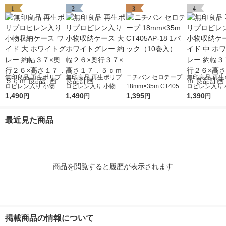
1
2
3
4
無印良品 再生ポリプ
無印良品 再生ポリプ
ニチバン セロテープ
無印良品 再生
ロピレン入り 小物収
ロピレン入り 小物収
18mm×35m CT405A
ロピレン入り 
納ケース ワイド 大 ホ
1,490
納ケース 大 ホワイト
1,490
P-18 1パック（10巻
1,395
納ケース ワイド
1,390
円
円
円
円
ワイトグレー 約幅３
グレー 約幅２６×奥行
入）
ワイトグレー 
７×奥行２６×高さ１
３７×高さ１７．５ｃ
７×奥行２６×
最近見た商品
７．５ｃｍ 良品計画
ｍ 良品計画
２ｃｍ 良品計
商品を閲覧すると履歴が表示されます
掲載商品の情報について