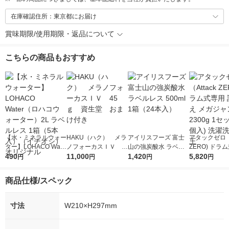
在庫確認住所：東京都にお届け
賞味期限/使用期限・返品について
こちらの商品もおすすめ
【水・ミネラルウォー
HAKU（ハク） メラ
アイリスフーズ 富士
アタックゼロ（A
ター】LOHACO Wate
ノフォーカスＩＶ 4
山の強炭酸水 ラベル
ZERO) ドラ
r（ロハコウォータ
490
5ｇ 資生堂 おまけ
11,000
レス 500ml 1箱（24
1,420
詰め替え メガ
5,820
円
円
円
円
ー）2L ラベルレス 1
付き
本入）
ボ 2300g 1
箱（5本入）（イチオ
個入) 洗濯洗剤
商品仕様/スペック
シ） オリジナル
寸法
W210×H297mm