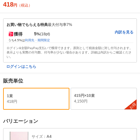
418
円
（税込）
お買い物でもらえる特典
最大付与率7%
内訳を見る
5
獲得
%
(18pt)
うち4.5%は
利用先・期間限定
ログイン&全額PayPay支払いで獲得できます。原則として税抜金額に対し付与されます。
表示よりも実際の付与数、付与率が少ない場合があります。詳細は内訳からご確認くださ
い。
ログインはこちら
販売単位
415円×10束
1束
4,150円
418円
お得
バリエーション
サイズ：
A4