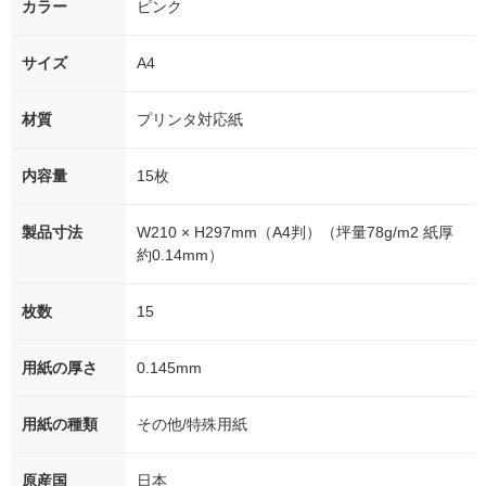
カラー
ピンク
サイズ
A4
材質
プリンタ対応紙
内容量
15枚
製品寸法
W210 × H297mm（A4判）（坪量78g/m2 紙厚
約0.14mm）
枚数
15
用紙の厚さ
0.145mm
用紙の種類
その他/特殊用紙
原産国
日本