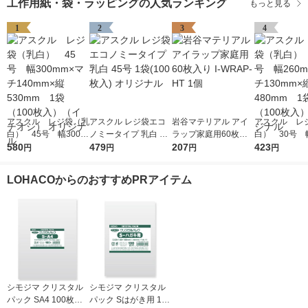
工作用紙・袋・ラッピングの人気ランキング
もっと見る
1
2
3
4
アスクル レジ袋（乳
アスクル レジ袋エコ
岩谷マテリアル アイ
アスクル レ
白） 45号 幅300m
ノミータイプ 乳白 45
ラップ家庭用60枚入
白） 30号 幅
m×マチ140mm×縦53
580
号 1袋(100枚入) オリ
479
り I-WRAP-HT 1個
207
m×マチ130m
423
円
円
円
円
0mm 1袋（100枚
ジナル
0mm 1袋（1
入）（イチオシ） オ
入） オリジ
LOHACOからのおすすめPRアイテム
リジナル
シモジマ クリスタル
シモジマ クリスタル
パック SA4 100枚入 6
パック Sはがき用 100