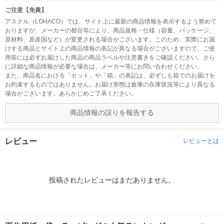
ご注意【免責】
アスクル（LOHACO）では、サイト上に最新の商品情報を表示するよう努めて
おりますが、メーカーの都合等により、商品規格・仕様（容量、パッケージ、
原材料、原産国など）が変更される場合がございます。このため、実際にお届
けする商品とサイト上の商品情報の表記が異なる場合がございますので、ご使
用前には必ずお届けした商品の商品ラベルや注意書きをご確認ください。さら
に詳細な商品情報が必要な場合は、メーカー等にお問い合わせください。
また、商品名における「セット」や「箱」の表記は、必ずしも箱でのお届けを
お約束するものではありません。お届け形態は倉庫の在庫状況等により異なる
場合がございます。あらかじめご了承ください。
商品情報の誤りを報告する
レビュー
レビューとは
投稿されたレビューはまだありません。