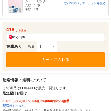
カラー：
ピンク
すべてのバリエーションを見る
入数：
15枚
束数：
1束
418
円
（税込）
5
%
(18pt)
在庫あり
1
数量
カートに入れる
配送情報・送料について
この商品は
LOHACO
が販売・発送します。
最短翌日お届け
3,780
550
無料
円
(税込)以上で基本配送料
円
(税込)
配送料について
※
一部の商品につきましては、基本配送料を当社が負担いたします。