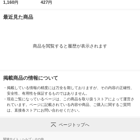
739200 1袋(100枚入)
1,160
枚入 6751700 1袋(10
427
円
円
0枚入)
最近見た商品
商品を閲覧すると履歴が表示されます
掲載商品の情報について
・
掲載している情報の精度には万全を期しておりますが、その内容の正確性、
安全性、有用性を保証するものではありません。
・
現在ご覧になっているページは、この商品を取り扱うストアによって運営さ
れています。ページに記載されている内容や商品、ご購入に関するご質問
は、直接各ストアにお問い合わせください。
ページトップへ
関連サイト・ヘルプ・その他