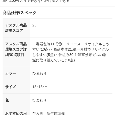
単色100枚入りで好きな色だけ購入できる
商品仕様/スペック
アスクル商品
25
環境スコア
アスクル商品
・容器包装11:分別・リユース・リサイクルしや
環境スコア詳
すい(10点)・商品本体21:単一素材でリサイクル
細/加点項目
しやすい(5点)・仕組み30-1:温室効果ガスの削
減に取り組んでいる(10点)
カラー
ひまわり
サイズ
15×15cm
色
ひまわり
おすすめの用
卒入園・新年度準備