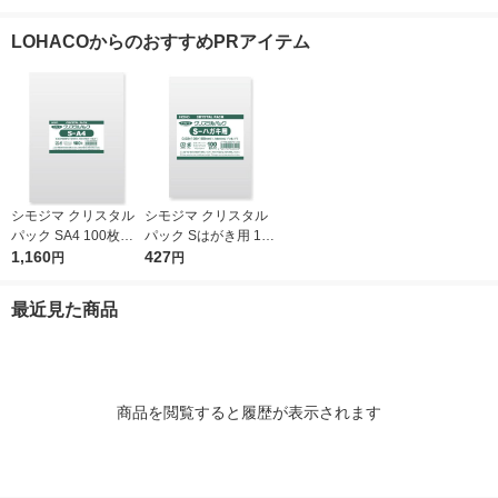
0mm 1袋（100枚
ジナル
0mm 1袋（1
入）（イチオシ） オ
入） オリジ
LOHACOからのおすすめPRアイテム
リジナル
シモジマ クリスタル
シモジマ クリスタル
パック SA4 100枚入 6
パック Sはがき用 100
739200 1袋(100枚入)
1,160
枚入 6751700 1袋(10
427
円
円
0枚入)
最近見た商品
商品を閲覧すると履歴が表示されます