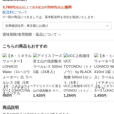
3,780
550
無料
円
(税込)以上で基本配送料
円
(税込)
配送料について
※
一部の商品につきましては、基本配送料を当社が負担いたします。
在庫確認住所：東京都にお届け
賞味期限/使用期限・返品について
こちらの商品もおすすめ
【水・ミネラルウォー
アイリスフーズ 富士
UCC上島珈琲 UCC T
【水・ミネラ
ター】LOHACO Wate
山の強炭酸水 ラベル
OTONOU（トトノ
ター】LOHACO
r（ロハコウォータ
490
レス 500ml 1箱（24
1,420
ウ） by BLACK無糖 5
1,284
r 410ml 1箱
1,450
円
円
円
円
ー）2L ラベルレス 1
本入）
00ml 1セット（6本）
入）ラベルレ
箱（5本入）（イチオ
オシ） オリジ
商品説明
シ） オリジナル