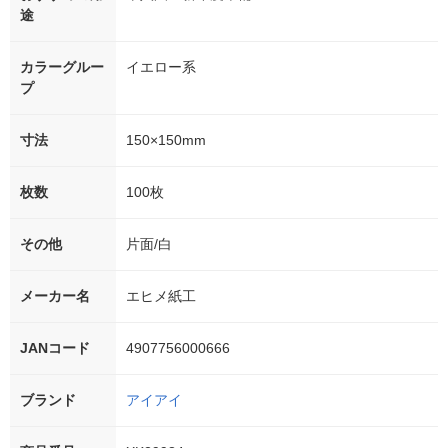
途
カラーグルー
イエロー系
プ
寸法
150×150mm
枚数
100枚
その他
片面/白
メーカー名
エヒメ紙工
JANコード
4907756000666
ブランド
アイアイ