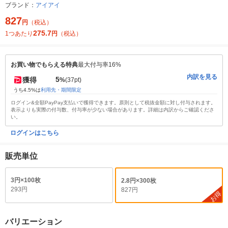
ブランド：
アイアイ
827
円
（税込）
275.7
1つあたり
円
（税込）
お買い物でもらえる特典
最大付与率16%
内訳を見る
5
獲得
%
(37pt)
うち4.5%は
利用先・期間限定
ログイン&全額PayPay支払いで獲得できます。原則として税抜金額に対し付与されます。
表示よりも実際の付与数、付与率が少ない場合があります。詳細は内訳からご確認くださ
い。
ログインはこちら
販売単位
3円×100枚
2.8円×300枚
293円
827円
お得
バリエーション