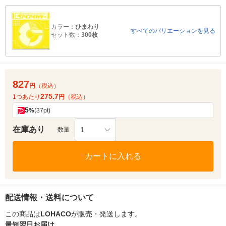
カラー：
ひまわり
すべてのバリエーションを見る
セット数：
300枚
827
円
（税込）
275.7
1つあたり
円
（税込）
5
%
(37pt)
在庫あり
1
数量
カートに入れる
配送情報・送料について
この商品は
LOHACO
が販売・発送します。
最短翌日お届け