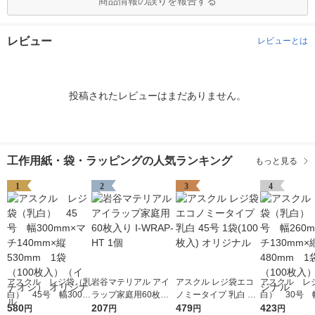
商品情報の誤りを報告する
レビュー
レビューとは
投稿されたレビューはまだありません。
工作用紙・袋・ラッピングの人気ランキング
もっと見る
1
2
3
4
アスクル レジ袋（乳
岩谷マテリアル アイ
アスクル レジ袋エコ
アスクル レ
白） 45号 幅300m
ラップ家庭用60枚入
ノミータイプ 乳白 45
白） 30号 幅
m×マチ140mm×縦53
580
り I-WRAP-HT 1個
207
号 1袋(100枚入) オリ
479
m×マチ130m
423
円
円
円
円