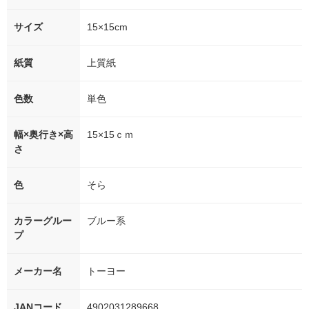
サイズ
15×15cm
紙質
上質紙
色数
単色
幅×奥行き×高
15×15ｃｍ
さ
色
そら
カラーグルー
ブルー系
プ
メーカー名
トーヨー
JANコード
4902031289668