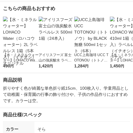
こちらの商品もおすすめ
【水・ミネラルウォー
アイリスフーズ 富士
UCC上島珈琲 UCC T
【水・ミネラ
ター】LOHACO Wate
山の強炭酸水 ラベル
OTONOU（トトノ
ター】LOHACO
r（ロハコウォータ
490
レス 500ml 1箱（24
1,420
ウ） by BLACK無糖 5
1,284
r 410ml 1箱
1,450
円
円
円
円
ー）2L ラベルレス 1
本入）
00ml 1セット（6本）
入）ラベルレ
箱（5本入）（イチオ
オシ） オリジ
商品説明
シ） オリジナル
折りやすく色が綺麗な単色折り紙15cm、100枚入り。学童用品とし
て幼稚園・保育園の行事の飾り付けや、子供の作品作りにおすすめ
です。カラーは空。
商品仕様/スペック
カラー
そら