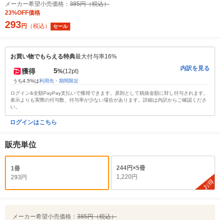
メーカー希望小売価格：
385円（税込）
23%OFF価格
293
円
（税込）
セール
お買い物でもらえる特典
最大付与率16%
内訳を見る
5
獲得
%
(12pt)
うち4.5%は
利用先・期間限定
ログイン&全額PayPay支払いで獲得できます。原則として税抜金額に対し付与されます。
表示よりも実際の付与数、付与率が少ない場合があります。詳細は内訳からご確認くださ
い。
ログインはこちら
販売単位
244円×5冊
1冊
1,220円
293円
お得
メーカー希望小売価格：
385円（税込）