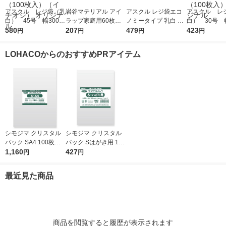
アスクル レジ袋（乳
岩谷マテリアル アイ
アスクル レジ袋エコ
アスクル レ
白） 45号 幅300m
ラップ家庭用60枚入
ノミータイプ 乳白 45
白） 30号 幅
m×マチ140mm×縦53
580
り I-WRAP-HT 1個
207
号 1袋(100枚入) オリ
479
m×マチ130m
423
円
円
円
円
0mm 1袋（100枚
ジナル
0mm 1袋（1
入）（イチオシ） オ
入） オリジ
LOHACOからのおすすめPRアイテム
リジナル
シモジマ クリスタル
シモジマ クリスタル
パック SA4 100枚入 6
パック Sはがき用 100
739200 1袋(100枚入)
1,160
枚入 6751700 1袋(10
427
円
円
0枚入)
最近見た商品
商品を閲覧すると履歴が表示されます