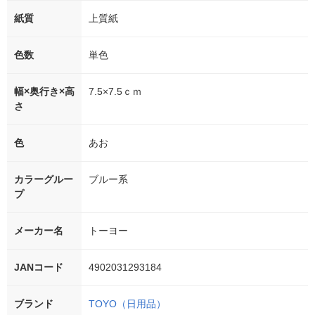
紙質
上質紙
色数
単色
幅×奥行き×高
7.5×7.5ｃｍ
さ
色
あお
カラーグルー
ブルー系
プ
メーカー名
トーヨー
JANコード
4902031293184
ブランド
TOYO（日用品）