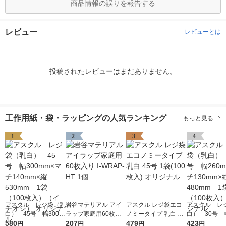
商品情報の誤りを報告する
レビュー
レビューとは
投稿されたレビューはまだありません。
工作用紙・袋・ラッピングの人気ランキング
もっと見る
1
2
3
4
アスクル レジ袋（乳
岩谷マテリアル アイ
アスクル レジ袋エコ
アスクル レ
白） 45号 幅300m
ラップ家庭用60枚入
ノミータイプ 乳白 45
白） 30号 幅
m×マチ140mm×縦53
580
り I-WRAP-HT 1個
207
号 1袋(100枚入) オリ
479
m×マチ130m
423
円
円
円
円