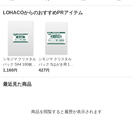
0mm 1袋（100枚
ジナル
0mm 1袋（1
入）（イチオシ） オ
入） オリジ
LOHACOからのおすすめPRアイテム
リジナル
シモジマ クリスタル
シモジマ クリスタル
パック SA4 100枚入 6
パック Sはがき用 100
739200 1袋(100枚入)
1,160
枚入 6751700 1袋(10
427
円
円
0枚入)
最近見た商品
商品を閲覧すると履歴が表示されます