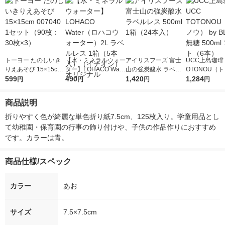
トーヨー たのしいき
【水・ミネラルウォー
アイリスフーズ 富士
UCC上島珈琲 
りえあそび 15×15cm
ター】LOHACO Wate
山の強炭酸水 ラベル
OTONOU（
007040 1セット（90
599
r（ロハコウォータ
490
レス 500ml 1箱（24
1,420
ウ） by BLAC
1,284
円
円
円
円
枚：30枚×3）
ー）2L ラベルレス 1
本入）
00ml 1セッ
箱（5本入）（イチオ
商品説明
シ） オリジナル
折りやすく色が綺麗な単色折り紙7.5cm、125枚入り。学童用品とし
て幼稚園・保育園の行事の飾り付けや、子供の作品作りにおすすめ
です。カラーは青。
商品仕様/スペック
カラー
あお
サイズ
7.5×7.5cm