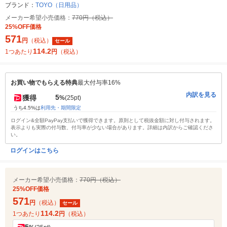
ブランド：
TOYO（日用品）
メーカー希望小売価格：
770円（税込）
25%OFF価格
571
円
（税込）
セール
114.2
1つあたり
円
（税込）
お買い物でもらえる特典
最大付与率16%
内訳を見る
5
獲得
%
(25pt)
うち4.5%は
利用先・期間限定
ログイン&全額PayPay支払いで獲得できます。原則として税抜金額に対し付与されます。
表示よりも実際の付与数、付与率が少ない場合があります。詳細は内訳からご確認くださ
い。
ログインはこちら
メーカー希望小売価格：
770円（税込）
25%OFF価格
571
円
（税込）
セール
114.2
1つあたり
円
（税込）