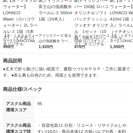
【水・ミネラルウォー
アイリスフーズ 富士
ティッシュペーパー 1
【水・ミネラ
ター】LOHACO Wate
山の強炭酸水 ラベル
50組 ロハコオリジナ
ター】LOHACO
r（ロハコウォータ
490
レス 500ml 1箱（24
1,420
ルソフトパックティッ
470
r 410ml 1箱
1,450
円
円
円
円
ー）2L ラベルレス 1
本入）
シュ フィオナ オリジ
入）ラベルレ
箱（5本入）（イチオ
ナル 1セット（10
オシ） オリジ
商品説明
シ） オリジナル
個：5個入×2パック）
オリジナル
●丈夫で折り曲げに強い紙質で、書類つづりやＰＯＰ・工作に最適で
す。●表も裏も白色のため、両面とも使用できます。
商品仕様/スペック
アスクル商品
95
環境スコア
アスクル商品
・容器包装11:分別・リユース・リサイクルしや
環境スコア詳
すい(10点)・商品本体12:古紙パルプや再・未利