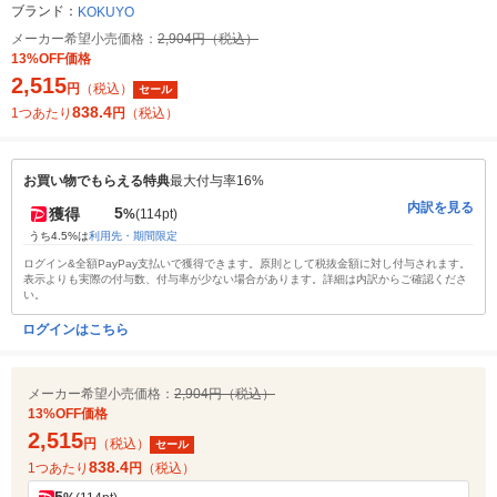
ブランド：
KOKUYO
メーカー希望小売価格：
2,904円（税込）
13%OFF価格
2,515
円
（税込）
セール
838.4
1つあたり
円
（税込）
お買い物でもらえる特典
最大付与率16%
内訳を見る
5
獲得
%
(114pt)
うち4.5%は
利用先・期間限定
ログイン&全額PayPay支払いで獲得できます。原則として税抜金額に対し付与されます。
表示よりも実際の付与数、付与率が少ない場合があります。詳細は内訳からご確認くださ
い。
ログインはこちら
メーカー希望小売価格：
2,904円（税込）
13%OFF価格
2,515
円
（税込）
セール
838.4
1つあたり
円
（税込）