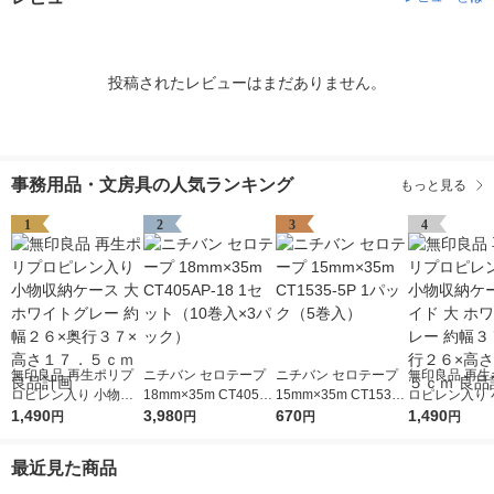
投稿されたレビューはまだありません。
事務用品・文房具の人気ランキング
もっと見る
1
2
3
4
無印良品 再生ポリプ
ニチバン セロテープ
ニチバン セロテープ
無印良品 再生
ロピレン入り 小物収
18mm×35m CT405A
15mm×35m CT1535-
ロピレン入り 
納ケース 大 ホワイト
1,490
P-18 1セット（10巻
3,980
5P 1パック（5巻入）
670
納ケース ワイド
1,490
円
円
円
円
グレー 約幅２６×奥行
入×3パック）
ワイトグレー 
３７×高さ１７．５ｃ
７×奥行２６×
最近見た商品
ｍ 良品計画
７．５ｃｍ 良