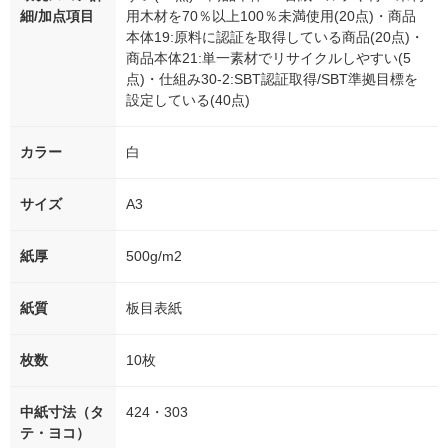
細/加点項目
用木材を70％以上100％未満使用(20点)・商品
本体19:原料に認証を取得している商品(20点)・
商品本体21:単一素材でリサイクルしやすい(5
点)・仕組み30-2:SBT認証取得/SBT準拠目標を
設定している(40点)
カラー
白
サイズ
A3
紙厚
500g/m2
紙質
板目表紙
枚数
10枚
中紙寸法（タ
424・303
テ・ヨコ）