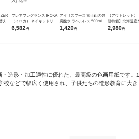
 ZER
フレアフレグランス IROKA
アイリスフーズ 富士山の強
【アウトレット】
替え メ
（イロカ） ネイキッドリリ
炭酸水 ラベルレス 500ml 1
替特価】北海道産
セット
ーの香り 柔軟剤 詰め替え 超
箱（24本入）
し 無洗米 5kg 1
6,582
1,420
2,980
円
円
円
王
特大 1200ml 1セット（5個
米 木徳神糧 オリ
入) 花王
画・造形・加工適性に優れた、最高級の色画用紙です。1
学校などで幅広く使用され、子供たちの造形教育に大き
。