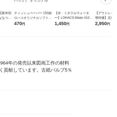
【新米切
ティッシュペーパー 150組
【水・ミネラルウォータ
【アウトレット
ななつぼ
ロハコオリジナルソフトパ
ー】LOHACO Water 410ml
替特価】北海道
袋 令和7年産
ックティッシュ フィオナ オ
1箱（20本入）ラベルレス
し 精白米 5kg
470
1,450
2,950
円
円
円
ジナル
リジナル 1セット（10個：
（イチオシ） オリジナル
米 木徳神糧 オ
5個入×2パック） オリジナ
ル
964年の発売以来図画工作の材料
く貢献しています。古紙パルプ5％