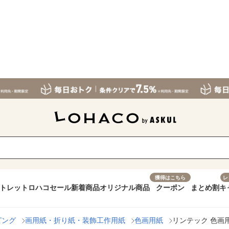
獲得はこちら
レ
トレット
ロハコセール
新着商品
オリジナル商品
クーポン
まとめ割
キ
ピング
画用紙・折り紙・装飾工作用紙
色画用紙
リンテック 色画用