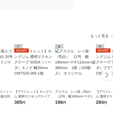
もっと見る
7
8
9
30%OFF
30%OFF
エコノミー
【アウトレット】キングジ
アスクル レジ袋（乳白）
【アウトレット
袋(100枚
ム 透明マスキングテープ SO
12号 幅180mm×マチ110
ム 透明マスキン
DA（ソーダ）エノグ 幅20m
mm×縦380mm 1袋（100
DA（ソーダ）フ
385
196
284
円
円
円
m CMTS20-006 1個
枚入） オリジナル
mm CMT15-01