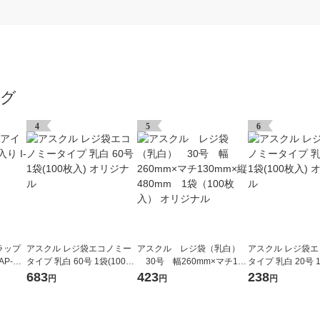
ング
4
5
6
ラップ
アスクル レジ袋エコノミー
アスクル レジ袋（乳白）
アスクル レジ袋
AP-HT
タイプ 乳白 60号 1袋(100枚
30号 幅260mm×マチ130
タイプ 乳白 20号 1
入) オリジナル
mm×縦480mm 1袋（100
入) オリジナル
683
423
238
円
円
円
枚入） オリジナル