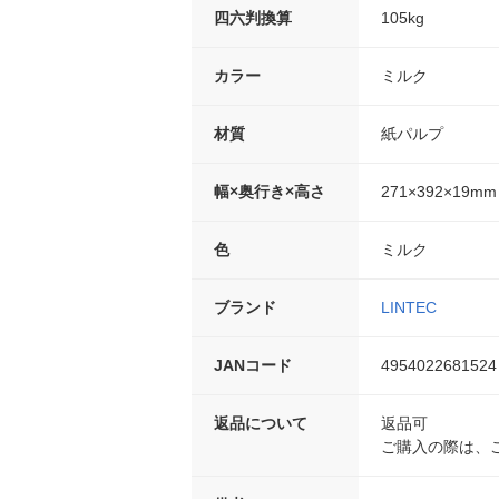
四六判換算
105kg
カラー
ミルク
材質
紙パルプ
幅×奥行き×高さ
271×392×19m
色
ミルク
ブランド
LINTEC
JANコード
4954022681524
返品について
返品可
ご購入の際は、