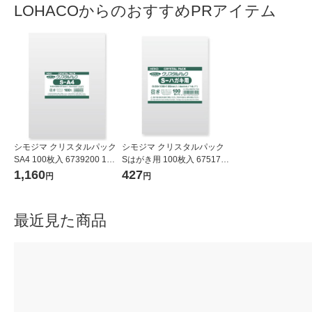
LOHACOからのおすすめPRアイテム
シモジマ クリスタルパック
シモジマ クリスタルパック
SA4 100枚入 6739200 1袋
Sはがき用 100枚入 675170
(100枚入)
0 1袋(100枚入)
1,160
427
円
円
最近見た商品