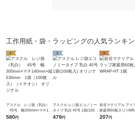
工作用紙・袋・ラッピングの人気ランキ
1
2
3
アスクル レジ袋（乳白）
アスクル レジ袋エコノミー
岩谷マテリアル アイ
45号 幅300mm×マチ140
タイプ 乳白 45号 1袋(100枚
家庭用60枚入り I-WR
mm×縦530mm 1袋（100
入) オリジナル
1個
580
479
207
円
円
円
枚入）（イチオシ） オリジ
ナル