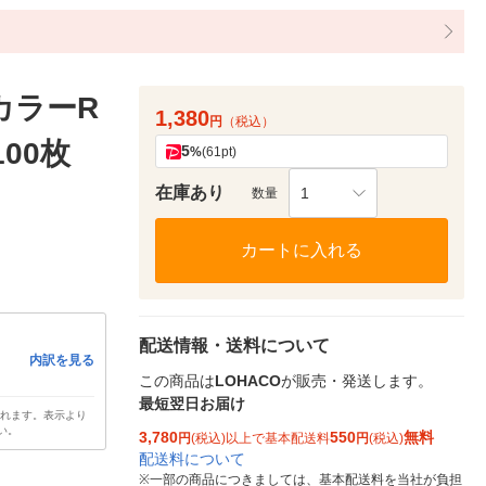
カラーR
1,380
円
（税込）
100枚
5
%
(61pt)
在庫あり
1
数量
カートに入れる
配送情報・送料について
内訳を見る
この商品は
LOHACO
が販売・発送します。
最短翌日お届け
されます。表示より
い。
3,780
550
無料
円
(税込)以上で基本配送料
円
(税込)
配送料について
※
一部の商品につきましては、基本配送料を当社が負担