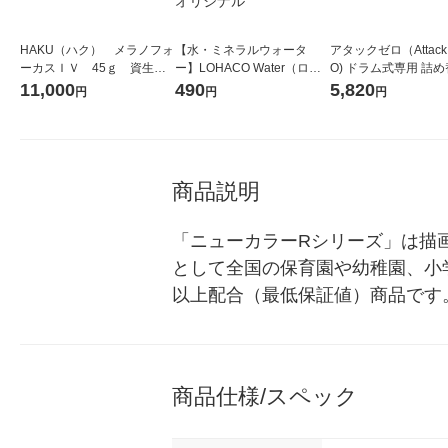
HAKU（ハク） メラノフォ
【水・ミネラルウォータ
アタックゼロ（Attack
ーカスＩＶ 45ｇ 資生
ー】LOHACO Water（ロハ
O) ドラム式専用 詰め
堂 おまけ付き
コウォーター）2L ラベルレ
ガジャンボ 2300g 1
11,000
490
5,820
円
円
円
ス 1箱（5本入）（イチオ
（2個入) 洗濯洗剤 花
シ） オリジナル
商品説明
「ニューカラーRシリーズ」は描
として全国の保育園や幼稚園、小
以上配合（最低保証値）商品です
商品仕様/スペック