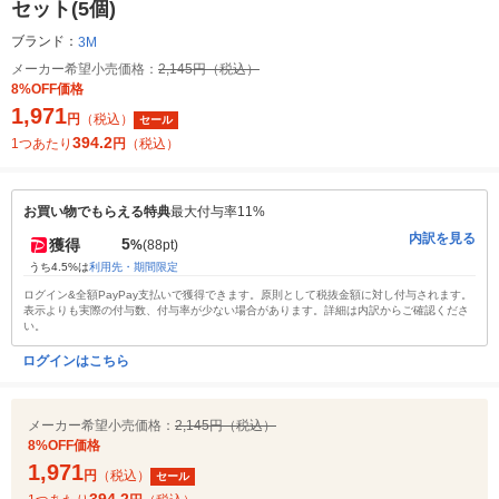
セット(5個)
ブランド：
3M
メーカー希望小売価格：
2,145円（税込）
8%OFF価格
1,971
円
（税込）
セール
394.2
1つあたり
円
（税込）
お買い物でもらえる特典
最大付与率11%
内訳を見る
5
獲得
%
(88pt)
うち4.5%は
利用先・期間限定
ログイン&全額PayPay支払いで獲得できます。原則として税抜金額に対し付与されます。
表示よりも実際の付与数、付与率が少ない場合があります。詳細は内訳からご確認くださ
い。
ログインはこちら
メーカー希望小売価格：
2,145円（税込）
8%OFF価格
1,971
円
（税込）
セール