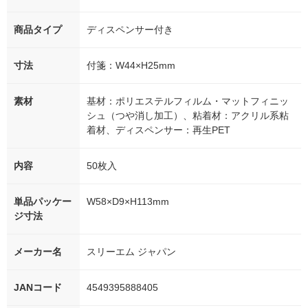
商品タイプ
ディスペンサー付き
寸法
付箋：W44×H25mm
素材
基材：ポリエステルフィルム・マットフィニッ
シュ（つや消し加工）、粘着材：アクリル系粘
着材、ディスペンサー：再生PET
内容
50枚入
単品パッケー
W58×D9×H113mm
ジ寸法
メーカー名
スリーエム ジャパン
JANコード
4549395888405