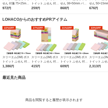
せん 付箋 75×25mm
トイット ふせん 付箋
せん 38×50mm パス
せん 50×15m
パステル5色アソート
972
再生紙 50mm×7.5mm
259
テル5色アソート 20冊
868
テル5色アソ
676
円
円
円
円
（短冊） 25冊 オリジ
混色5色 1パック（10
オリジナル
冊） 2
ナル
冊入） 710RP-K
LOHACOからのおすすめPRアイテム
22%OFF
27%OFF
31%OFF
33%OFF
スリーエム(3M) ポス
スリーエム(3M) ポス
スリーエム(3M) ポス
スリーエム(3M
トイット ふせん 付箋
トイット ふせん 付箋
トイット ふせん 付箋
トイット ふせ
強粘着・再生紙 ノー
1,386
強粘着・再生紙 見出
415
強粘着・再生紙 75m
609
強粘着・再生紙
2,313
円
円
円
円
ト 75mm×75mm パス
し 50mm×15mm パス
m×25mm パステルカ
ト 75mm×75
テルカラー5色 1箱（5
テルカラー5色 5冊 70
ラー5色 1箱（5冊入）
テルカラー5色 
最近見た商品
冊入） 654-5SSAP2
0SS-AP2
500-5SSAP2
541SS-AP2
商品を閲覧すると履歴が表示されます