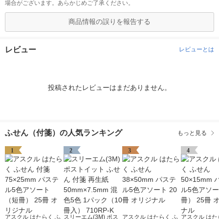
場合がございます。あらかじめご了承ください。
商品情報の誤りを報告する
レビュー
レビューとは
投稿されたレビューはまだありません。
ふせん（付箋）の人気ランキング
もっと見る
1
2
3
4
アスクル はたらく ふ
スリーエム(3M) ポス
アスクル はたらく ふ
アスクル はた