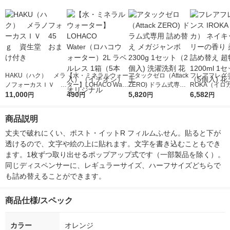
HAKU（ハク） メラ
【水・ミネラルウォー
アタックゼロ（Attack
フレアフレグラ
ノフォーカスＩＶ 4
ター】LOHACO Wate
ZERO) ドラム式専用
ROKA（イロ
5ｇ 資生堂 おまけ
11,000
r（ロハコウォータ
490
詰め替え メガジャン
5,820
イキッドリリ
6,582
円
円
円
円
付き
ー）2L ラベルレス 1
ボ 2300g 1セット（2
柔軟剤 詰め替
箱（5本入）（イチオ
個入) 洗濯洗剤 花王
大 1200ml 
商品説明
シ） オリジナル
（5個入) 花王
丈夫で破れにくい、ポスト・イットR フィルムふせん。貼ると下が
透けるので、文字や絵の上に貼れます。文字を書き込むこともでき
ます。1枚ずつ取り出せるポップアップ式です（一部製品を除く）。
同じディスペンサーに、レギュラーサイズ、ハーフサイズどちらで
も詰め替えることができます。
商品仕様/スペック
カラー
オレンジ