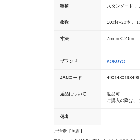
種類
スタンダード 
枚数
100枚×20本 、1
寸法
75mm×12.5m 、
ブランド
KOKUYO
JANコード
4901480193496
返品について
返品可
ご購入の際は、
備考
ご注意【免責】