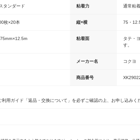
、スタンダード
粘着力
通常粘着
00枚×20本
縦×横
75・12.
75mm×12.5m
粘着面
タテ・
す。
メーカー名
コクヨ
商品番号
XK2902
ご利用ガイド「返品・交換について」を必ずご確認の上、お申し込みく