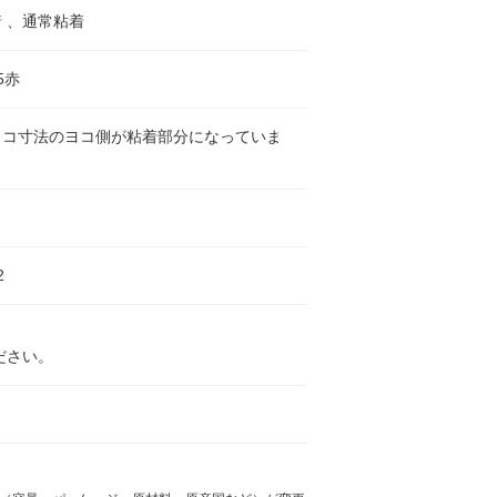
 、通常粘着
5赤
ヨコ寸法のヨコ側が粘着部分になっていま
2
ださい。