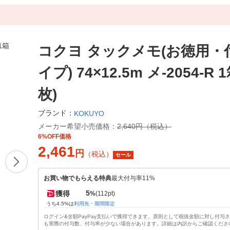
コクヨ タックメモ(お徳用・
イプ) 74×12.5m メ-2054-R 1
枚)
ブランド：
KOKUYO
メーカー希望小売価格：
2,640円（税込）
6%OFF価格
2,461
円
（税込）
セール
お買い物でもらえる特典
最大付与率11%
5
獲得
%
(112pt)
うち4.5%は
利用先・期間限定
ログイン&全額PayPay支払いで獲得できます。原則として税抜金額に対し付与
も実際の付与数、付与率が少ない場合があります。詳細は内訳からご確認くださ