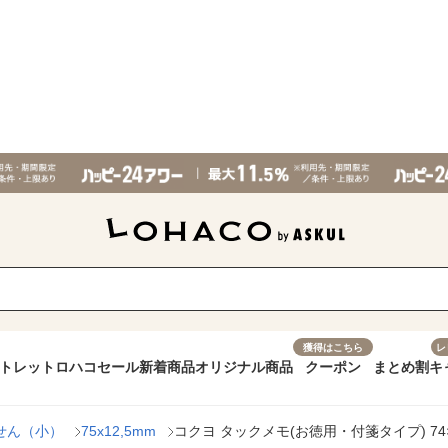
獲得はこちら
レ
トレット
ロハコセール
新着商品
オリジナル商品
クーポン
まとめ割
キ
せん（小）
75x12,5mm
コクヨ タックメモ(お徳用・付箋タイプ) 74×12.