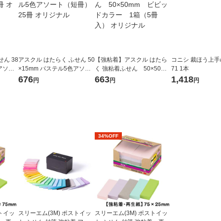
ん 38
アスクル はたらく ふせん 50
【強粘着】アスクル はたら
コニシ 裁ほう上手/4
アソー
×15mm パステル5色アソー
く 強粘着ふせん 50×50mm
71 1本
ト（短冊） 25冊 オリジナル
ビビッドカラー 1箱（5
676
663
1,418
円
円
円
冊入） オリジナル
34%OFF
ストイッ
スリーエム(3M) ポストイッ
スリーエム(3M) ポストイッ