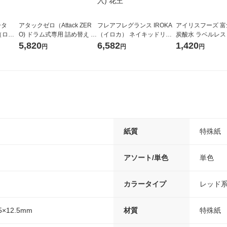
ータ
アタックゼロ（Attack ZER
フレアフレグランス IROKA
アイリスフーズ 
r（ロハ
O) ドラム式専用 詰め替え メ
（イロカ） ネイキッドリリ
炭酸水 ラベルレス 5
ベルレ
ガジャンボ 2300g 1セット
ーの香り 柔軟剤 詰め替え 超
箱（24本入）
5,820
6,582
1,420
円
円
円
チオ
（2個入) 洗濯洗剤 花王
特大 1200ml 1セット（5個
入) 花王
紙質
特殊紙
アソート/単色
単色
カラータイプ
レッド系
5×12.5mm
材質
特殊紙