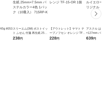
5g #053
スリーエム(3M) ポストイッ
【アウトレット】ヤマト テ
アスクル はたら
ト ふせん 付箋 再生紙 25mm
ープノフセン オレンジ TF-1
×127mm パ
×7.5mm パステルカラー4色
5-OR 1個
大判 5冊 
238
228
639
円
円
円
1パック（10冊入） 715RP-
K