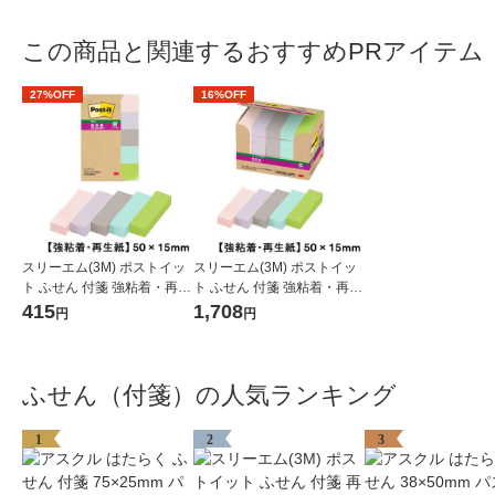
この商品と関連するおすすめPRアイテム
27%OFF
16%OFF
スリーエム(3M) ポストイッ
スリーエム(3M) ポストイッ
ト ふせん 付箋 強粘着・再生
ト ふせん 付箋 強粘着・再生
紙 見出し 50mm×15mm パ
紙 見出し 50mm×15mm パ
415
1,708
円
円
ステルカラー5色 5冊 700SS
ステルカラー5色 25冊 7001
-AP2
SS-AP2
ふせん（付箋）の人気ランキング
1
2
3