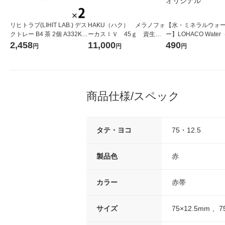
リヒトラブ(LIHIT LAB.) デス
HAKU（ハク） メラノフォ
【水・ミネラルウォ
クトレー B4 茶 2個 A332KB
ーカスＩＶ 45ｇ 資生
ー】LOHACO Wate
チャ
堂 おまけ付き
コウォーター）2L ラ
2,458
11,000
490
円
円
円
ス 1箱（5本入）（イ
シ） オリジナル
商品仕様/スペック
タテ・ヨコ
75・12.5
製品色
赤
カラー
赤帯
サイズ
75×12.5mm 、7