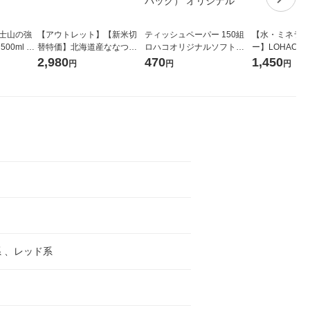
富士山の強
【アウトレット】【新米切
ティッシュペーパー 150組
【水・ミネラル
00ml 1
替特価】北海道産ななつぼ
ロハコオリジナルソフトパ
ー】LOHACO Wa
し 無洗米 5kg 1袋 令和7年産
ックティッシュ フィオナ オ
1箱（20本入
2,980
470
1,450
円
円
円
米 木徳神糧 オリジナル
リジナル 1セット（10個：
（イチオシ） 
5個入×2パック） オリジナ
ル
 、レッド系