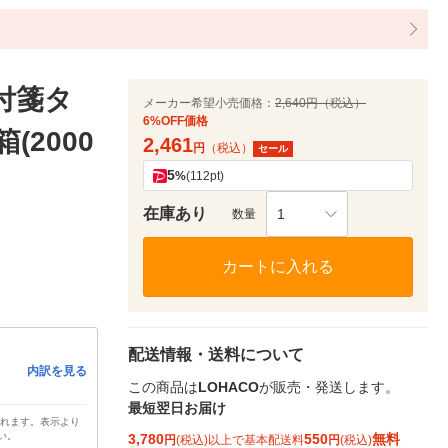
付箋タ
メーカー希望小売価格：
2,640円（税込）
6%OFF価格
箱(2000
2,461
円
（税込）
セール
5
%
(112pt)
在庫あり
1
数量
カートに入れる
配送情報・送料について
内訳を見る
この商品は
LOHACO
が販売・発送します。
最短翌日お届け
されます。表示より
い。
3,780
550
無料
円
(税込)以上で基本配送料
円
(税込)