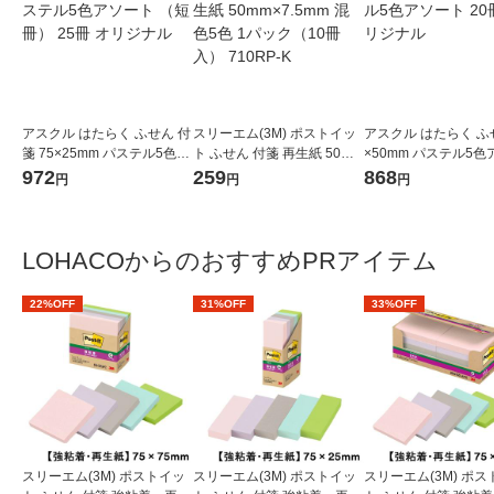
アスクル はたらく ふせん 付
スリーエム(3M) ポストイッ
アスクル はたらく ふせ
箋 75×25mm パステル5色ア
ト ふせん 付箋 再生紙 50mm
×50mm パステル5色
ソート （短冊） 25冊 オリジ
×7.5mm 混色5色 1パック（1
ト 20冊 オリジナル
972
259
868
円
円
円
ナル
0冊入） 710RP-K
LOHACOからのおすすめPRアイテム
22%OFF
31%OFF
33%OFF
スリーエム(3M) ポストイッ
スリーエム(3M) ポストイッ
スリーエム(3M) ポ