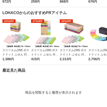
パステル5色アソート
972
再生紙 50mm×7.5mm
259
テル5色アソート 20冊
868
テル5色アソ
676
円
円
円
円
（短冊） 25冊 オリジ
混色5色 1パック（10
オリジナル
冊） 2
ナル
冊入） 710RP-K
LOHACOからのおすすめPRアイテム
22%OFF
27%OFF
33%OFF
スリーエム(3M) ポス
スリーエム(3M) ポス
スリーエム(3M) ポス
スリーエム(3M
トイット ふせん 付箋
トイット ふせん 付箋
トイット ふせん 付箋
トイット ふせ
強粘着・再生紙 ノー
1,386
強粘着・再生紙 見出
415
強粘着・再生紙 ノー
2,313
強粘着 アスク
2,756
円
円
円
円
ト 75mm×75mm パス
し 50mm×15mm パス
ト 75mm×75mm パス
ハコ限定販売 7
テルカラー5色 1箱（5
テルカラー5色 5冊 70
テルカラー5色 10冊 6
75mm マル
最近見た商品
冊入） 654-5SSAP2
0SS-AP2
541SS-AP2
全色パック 1
入） 限定
商品を閲覧すると履歴が表示されます