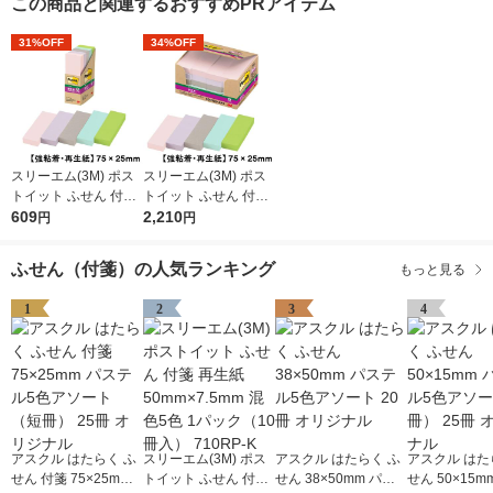
この商品と関連するおすすめPRアイテム
31%OFF
34%OFF
スリーエム(3M) ポス
スリーエム(3M) ポス
トイット ふせん 付箋
トイット ふせん 付箋
強粘着・再生紙 75m
609
強粘着・再生紙 75m
2,210
円
円
m×25mm パステルカ
m×25mm パステルカ
ラー5色 1箱（5冊入）
ラー5色 20冊 5001SS
ふせん（付箋）の人気ランキング
もっと見る
500-5SSAP2
-AP2
1
2
3
4
アスクル はたらく ふ
スリーエム(3M) ポス
アスクル はたらく ふ
アスクル はた
せん 付箋 75×25mm
トイット ふせん 付箋
せん 38×50mm パス
せん 50×15m