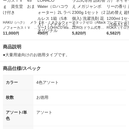
HAKU（ハク） メラ
【水・ミネラルウォー
アタックゼロ（Attack
フレアフレグラ
ノフォーカスＩＶ 4
ター】LOHACO Wate
ZERO) ドラム式専用
ROKA（イロ
5ｇ 資生堂 おまけ
11,000
r（ロハコウォータ
490
詰め替え メガジャン
5,820
イキッドリリ
6,582
円
円
円
円
付き
ー）2L ラベルレス 1
ボ 2300g 1セット（2
柔軟剤 詰め替
箱（5本入）（イチオ
個入) 洗濯洗剤 花王
大 1200ml 
商品説明
シ） オリジナル
（5個入) 花王
●大量用途向けのお徳用タイプです。
商品仕様/スペック
カラー
4色アソート
枚数
お徳用
アソート/単
アソート
色