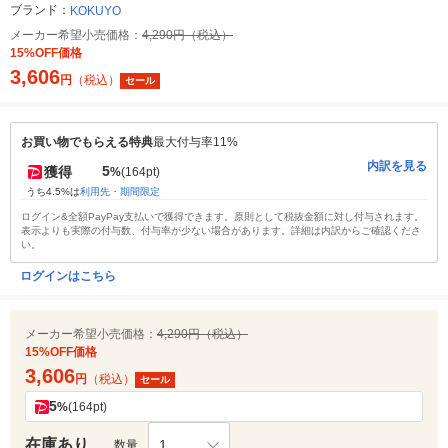
ブランド：
KOKUYO
メーカー希望小売価格：
4,290円（税込）
15%OFF価格
3,606
円
（税込）
セール
お買い物でもらえる特典
最大付与率11%
内訳を見る
5
獲得
%
(164pt)
うち4.5%は
利用先・期間限定
ログイン&全額PayPay支払いで獲得できます。原則として税抜金額に対し付与されます。
表示よりも実際の付与数、付与率が少ない場合があります。詳細は内訳からご確認くださ
い。
ログインはこちら
メーカー希望小売価格：
4,290円（税込）
15%OFF価格
3,606
円
（税込）
セール
5
%
(164pt)
在庫あり
1
数量