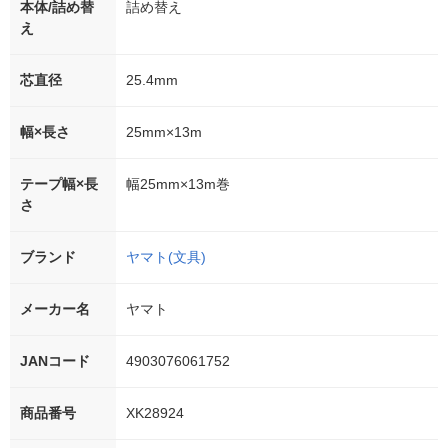
本体/詰め替
詰め替え
え
芯直径
25.4mm
幅×長さ
25mm×13m
テープ幅×長
幅25mm×13m巻
さ
ブランド
ヤマト(文具)
メーカー名
ヤマト
JANコード
4903076061752
商品番号
XK28924