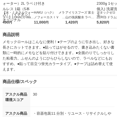
【水・ミネラルウォー
HAKU（ハク） メラ
アイリスフーズ 富士
アタックゼロ（A
ター】LOHACO Wate
ノフォーカスＩＶ 4
山の強炭酸水 ラベル
ZERO) ドラ
r（ロハコウォータ
490
5ｇ 資生堂 おまけ
11,000
レス 500ml 1箱（24
1,420
詰め替え メガ
5,820
円
円
円
円
ー）2L ラベルレス 1
付き
本入）
ボ 2300g 1
箱（5本入）（イチオ
個入) 洗濯洗剤
商品説明
シ） オリジナル
メモックロールはこんなに便利！●テープのように引き出し、好きな
長さにカットできます。●貼ってはがせるので、書き込みたくない書
類に一時的にメモなどを貼り付けできます。●全面のりでしっかりし
た粘着力。ふせんのようにひらひらしないので、ラベルなどにもお
すすめ。●貼って目立つ蛍光カラータイプ。●テープは詰め替えて使
えます。
商品仕様/スペック
アスクル商品
30
環境スコア
アスクル商品
・容器包装11:分別・リユース・リサイクルしや