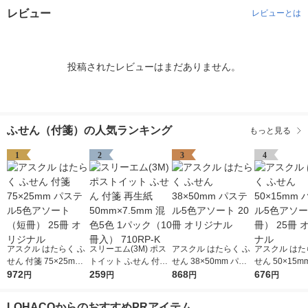
レビュー
レビューとは
投稿されたレビューはまだありません。
ふせん（付箋）の人気ランキング
もっと見る
1
2
3
4
アスクル はたらく ふ
スリーエム(3M) ポス
アスクル はたらく ふ
アスクル はた
せん 付箋 75×25mm
トイット ふせん 付箋
せん 38×50mm パス
せん 50×15m
パステル5色アソート
972
再生紙 50mm×7.5mm
259
テル5色アソート 20冊
868
テル5色アソ
676
円
円
円
円
（短冊） 25冊 オリジ
混色5色 1パック（10
オリジナル
冊） 2
ナル
冊入） 710RP-K
LOHACOからのおすすめPRアイテム