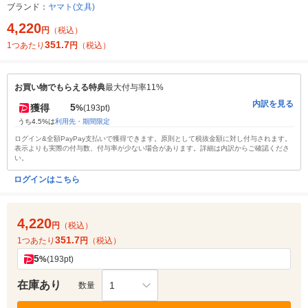
ブランド：
ヤマト(文具)
4,220
円
（税込）
351.7
1つあたり
円
（税込）
お買い物でもらえる特典
最大付与率11%
内訳を見る
5
獲得
%
(193pt)
うち4.5%は
利用先・期間限定
ログイン&全額PayPay支払いで獲得できます。原則として税抜金額に対し付与されます。
表示よりも実際の付与数、付与率が少ない場合があります。詳細は内訳からご確認くださ
い。
ログインはこちら
4,220
円
（税込）
351.7
1つあたり
円
（税込）
5
%
(193pt)
在庫あり
1
数量