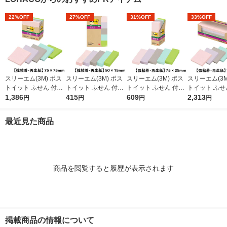
22%OFF
27%OFF
31%OFF
33%OFF
スリーエム(3M) ポス
スリーエム(3M) ポス
スリーエム(3M) ポス
スリーエム(3M
トイット ふせん 付箋
トイット ふせん 付箋
トイット ふせん 付箋
トイット ふせ
強粘着・再生紙 ノー
1,386
強粘着・再生紙 見出
415
強粘着・再生紙 75m
609
強粘着・再生紙
2,313
円
円
円
円
ト 75mm×75mm パス
し 50mm×15mm パス
m×25mm パステルカ
ト 75mm×75
テルカラー5色 1箱（5
テルカラー5色 5冊 70
ラー5色 1箱（5冊入）
テルカラー5色 
最近見た商品
冊入） 654-5SSAP2
0SS-AP2
500-5SSAP2
541SS-AP2
商品を閲覧すると履歴が表示されます
掲載商品の情報について