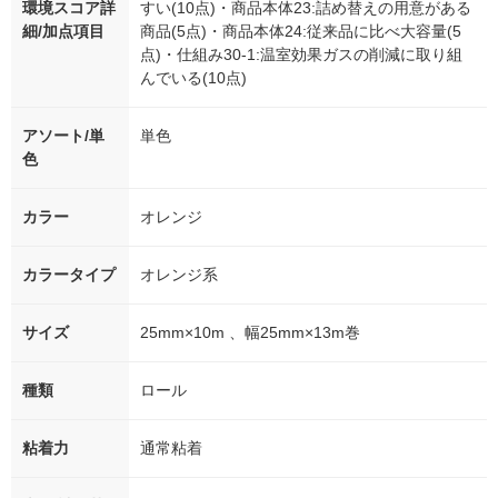
環境スコア詳
すい(10点)・商品本体23:詰め替えの用意がある
細/加点項目
商品(5点)・商品本体24:従来品に比べ大容量(5
点)・仕組み30-1:温室効果ガスの削減に取り組
んでいる(10点)
アソート/単
単色
色
カラー
オレンジ
カラータイプ
オレンジ系
サイズ
25mm×10m 、幅25mm×13m巻
種類
ロール
粘着力
通常粘着