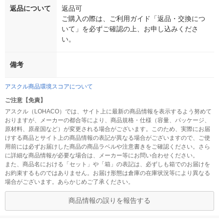
返品について
返品可
ご購入の際は、ご利用ガイド「返品・交換につ
いて」を必ずご確認の上、お申し込みくださ
い。
備考
アスクル商品環境スコアについて
ご注意【免責】
アスクル（LOHACO）では、サイト上に最新の商品情報を表示するよう努めて
おりますが、メーカーの都合等により、商品規格・仕様（容量、パッケージ、
原材料、原産国など）が変更される場合がございます。このため、実際にお届
けする商品とサイト上の商品情報の表記が異なる場合がございますので、ご使
用前には必ずお届けした商品の商品ラベルや注意書きをご確認ください。さら
に詳細な商品情報が必要な場合は、メーカー等にお問い合わせください。
また、商品名における「セット」や「箱」の表記は、必ずしも箱でのお届けを
お約束するものではありません。お届け形態は倉庫の在庫状況等により異なる
場合がございます。あらかじめご了承ください。
商品情報の誤りを報告する