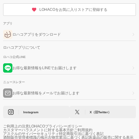
LOHACOをお気に入りストアに登録する
アプリ
ロハコアプリをダウンロード
ロハコアプリについて
ロハコ公式LINE
お得な最新情報をLINEでお届けします
ニュースレター
お得な最新情報をメールでお届けします
Instagram
X（旧Twitter）
ご利用上の注意
LOHACOプライバシーポリシー
カスタマーハラスメントに対する基本方針
ご利用規約
アスクルのサイバーセキュリティ
特定商取引法に基づく表記
酒類販売管理者標識の掲示
古物営業法に基づく表記
医薬品の販売に関する表示