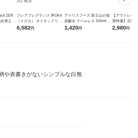
ck ZER
フレアフレグランス IROKA
アイリスフーズ 富士山の強
【アウトレット
詰め替え メ
（イロカ） ネイキッドリリ
炭酸水 ラベルレス 500ml 1
替特価】北海道
 1セット
ーの香り 柔軟剤 詰め替え 超
箱（24本入）
し 無洗米 5kg
6,582
1,420
2,980
円
円
円
 花王
特大 1200ml 1セット（5個
米 木徳神糧 オ
入) 花王
柄や表書きがないシンプルな白無