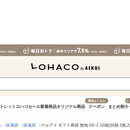
獲得はこちら
レ
トレット
ロハコセール
新着商品
オリジナル商品
クーポン
まとめ割
キ
品
祝儀袋
祝儀袋
マルアイ ギフト券袋 無地 GF-1 10袋(50枚:5枚入