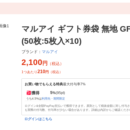
マルアイ ギフト券袋 無地 GF-
(50枚:5枚入×10)
マルアイ
ブランド：
2,100
円
（税込）
210
1つあたり
円
（税込）
お買い物でもらえる特典
最大付与率7%
5
獲得
%
(95pt)
うち4.5%は
利用先・期間限定
ログイン&全額PayPay支払いで獲得できます。原則として税抜金額に対し付与
も実際の付与数、付与率が少ない場合があります。詳細は内訳からご確認くださ
ログインはこちら