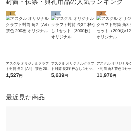
封筒・伝票・典礼用品の人気ランキング
1
2
3
アスクル オリジナルクラフ
アスクル オリジナルクラフ
アスクル オリジナル
ト封筒 角2（A4） 茶色 200
ト封筒 長3〒枠なし 1セット
ト封筒 角3 茶色 1セ
枚 オリジナル
（3000枚） オリジナル
00枚×12箱） オ
1,527
5,639
11,976
円
円
円
最近見た商品