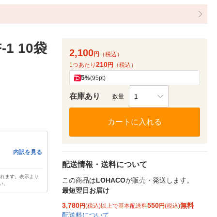
1 10袋
2,100
円
（税込）
210
1つあたり
円
（税込）
5
%
(95pt)
在庫あり
1
数量
カートに入れる
内訳を見る
配送情報・送料について
されます。表示より
この商品は
LOHACO
が販売・発送します。
い。
最短翌日お届け
3,780
550
無料
円
(税込)以上で基本配送料
円
(税込)
配送料について