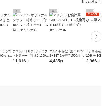
もっと見る
7
8
9
51%OFF
ナルクラフ
アスクル オリジナルクラフ
アスクル お会計票 CHECK
コクヨ 振替伝票
200枚（20
ト封筒 テープ付 角2 1200枚
SHEET 2枚複写 1500組（30
20冊 テ-10N
リジナル
1セット（6箱） オリジナル
0組×5箱） オリジナル
11,616
4,485
2,966
円
円
円