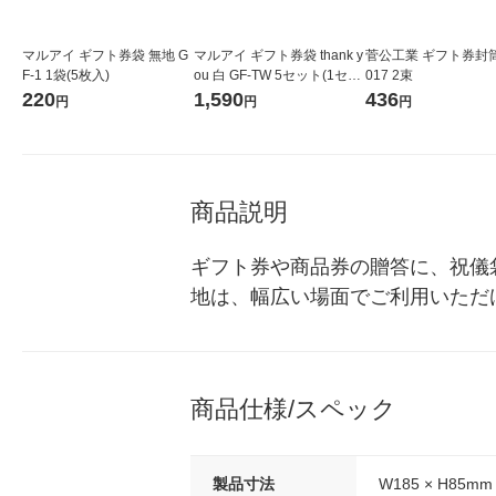
マルアイ ギフト券袋 無地 G
マルアイ ギフト券袋 thank y
菅公工業 ギフト券封筒
F-1 1袋(5枚入)
ou 白 GF-TW 5セット(1セッ
017 2束
ト5袋入×5)
220
1,590
436
円
円
円
商品説明
ギフト券や商品券の贈答に、祝儀
地は、幅広い場面でご利用いただ
商品仕様/スペック
製品寸法
W185 × H85mm