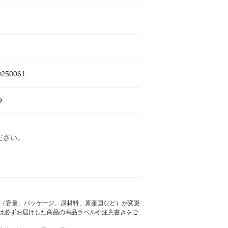
0250061
9
ださい。
様（容量、パッケージ、原材料、原産国など）が変更
は必ずお届けした商品の商品ラベルや注意書きをご