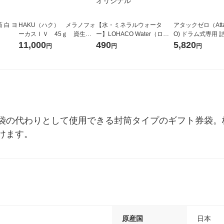
 白 ヨ
HAKU（ハク） メラノフォ
【水・ミネラルウォータ
アタックゼロ（Atta
ーカスＩＶ 45ｇ 資生
ー】LOHACO Water（ロハ
O) ドラム式専用 
堂 おまけ付き
コウォーター）2L ラベルレ
ガジャンボ 2300g
11,000
490
5,820
円
円
円
ス 1箱（5本入）（イチオ
（2個入) 洗濯洗剤
シ） オリジナル
袋の代わりとして使用できる封筒タイプのギフト券袋。
けます。
原産国
日本