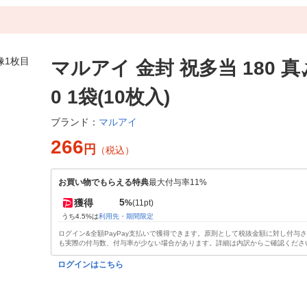
マルアイ 金封 祝多当 180 真〆
0 1袋(10枚入)
マルアイ
ブランド：
266
円
（税込）
お買い物でもらえる特典
最大付与率11%
5
獲得
%
(11pt)
うち4.5%は
利用先・期間限定
ログイン&全額PayPay支払いで獲得できます。原則として税抜金額に対し付与
も実際の付与数、付与率が少ない場合があります。詳細は内訳からご確認くださ
ログインはこちら