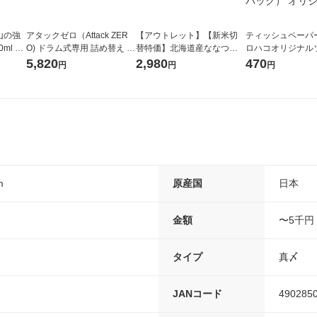
山の強
アタックゼロ（Attack ZER
【アウトレット】【新米切
ティッシュペーパー
ml 1
O) ドラム式専用 詰め替え メ
替特価】北海道産ななつぼ
ロハコオリジナル
ガジャンボ 2300g 1セット
し 無洗米 5kg 1袋 令和7年産
ックティッシュ フ
5,820
2,980
470
円
円
円
（2個入) 洗濯洗剤 花王
米 木徳神糧 オリジナル
リジナル 1セット
5個入×2パック）
ル
m
原産国
日本
金額
〜5千円
タイプ
真〆
JANコード
490285