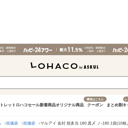
獲得はこちら
レ
トレット
ロハコセール
新着商品
オリジナル商品
クーポン
まとめ割
キ
品
祝儀袋
祝儀袋
マルアイ 金封 祝多当 180 真〆 ノ-180 1袋(10枚