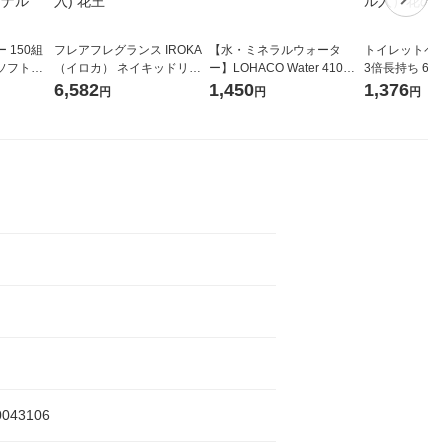
 150組
フレアフレグランス IROKA
【水・ミネラルウォータ
トイレットペー
ソフトパ
（イロカ） ネイキッドリリ
ー】LOHACO Water 410ml
3倍長持ち 6ロール 75
ィオナ オ
ーの香り 柔軟剤 詰め替え 超
1箱（20本入）ラベルレス
紙配合 スコッ
6,582
1,450
1,376
円
円
円
（10個：
特大 1200ml 1セット（5個
（イチオシ） オリジナル
パック 1セット
 オリジナ
入) 花王
ロール入）花の
0043106