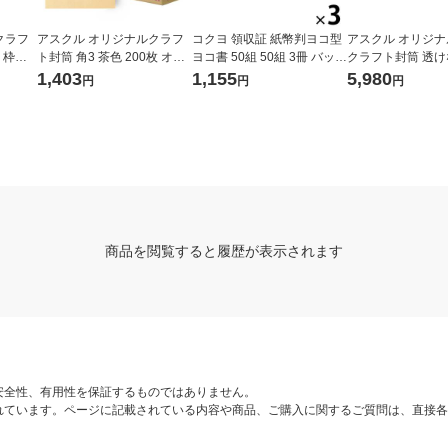
クラフ
アスクル オリジナルクラフ
コクヨ 領収証 紙幣判ヨコ型
アスクル オリジ
〒枠な
ト封筒 角3 茶色 200枚 オリ
ヨコ書 50組 50組 3冊 バック
クラフト封筒 透
ジナル
カーボン複写 ウケ-107N
プ 長3 1セット（1
1,403
1,155
5,980
円
円
円
箱） オリジナル
商品を閲覧すると履歴が表示されます
安全性、有用性を保証するものではありません。
れています。ページに記載されている内容や商品、ご購入に関するご質問は、直接各