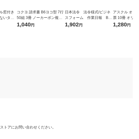
ナル窓付き
コクヨ 請求書 B6ヨコ型 7行
日本法令 法令様式/ビジネ
アスクル オリ
けないタイ
50組 3冊 ノーカーボン複写
スフォーム 作業日報 B6
票 10冊 オ
00枚×10
ウ-324
50組 3冊 ノーカーボ
1,040
1,902
1,280
円
円
円
ン・2枚複写 労務51-1N
ストアにお問い合わせください。