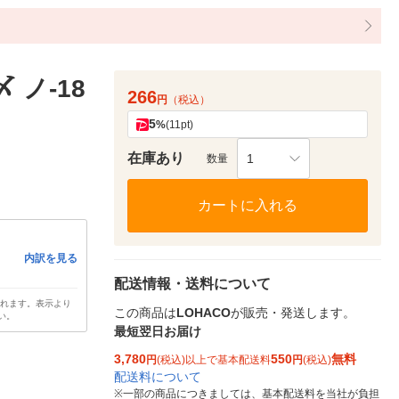
 ノ-18
266
円
（税込）
5
%
(11pt)
在庫あり
1
数量
カートに入れる
内訳を見る
配送情報・送料について
されます。表示より
この商品は
LOHACO
が販売・発送します。
い。
最短翌日お届け
3,780
550
無料
円
(税込)以上で基本配送料
円
(税込)
配送料について
※
一部の商品につきましては、基本配送料を当社が負担