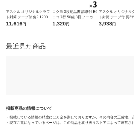
アスクル オリジナルクラフ
コクヨ 3枚納品書 請求付 B6
アスクル オリジナル
ト封筒 テープ付 角2 1200枚
ヨコ 7行 50組 3冊 ノーカー
ト封筒 テープ付 長3
1セット（6箱） オリジナル
ボン複写 ウ-333
し 1箱（1000枚） オリジナ
11,616
1,320
3,938
円
円
円
ル
最近見た商品
掲載商品の情報について
・
掲載している情報の精度には万全を期しておりますが、その内容の正確性、
・
現在ご覧になっているページは、この商品を取り扱うストアによって運営さ