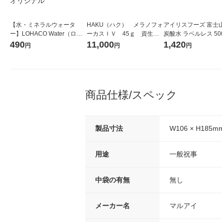
【水・ミネラルウォータ
HAKU（ハク） メラノフォ
アイリスフーズ 富士
ー】LOHACO Water（ロハ
ーカスＩＶ 45ｇ 資生
炭酸水 ラベルレス 500
コウォーター）2L ラベルレ
堂 おまけ付き
箱（24本入）
490
11,000
1,420
円
円
円
ス 1箱（5本入）（イチオ
シ） オリジナル
商品仕様/スペック
製品寸法
W106 × H185m
用途
一般祝事
中袋の有無
無し
メーカー名
マルアイ