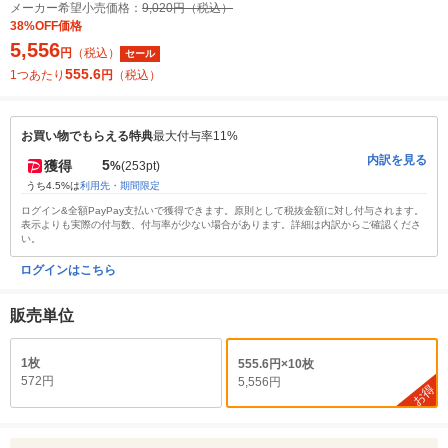
メーカー希望小売価格：
9,020円（税込）
38%OFF価格
5,556
円
（税込）
セール
555.6
1つあたり
円
（税込）
お買い物でもらえる特典
最大付与率11%
内訳を見る
5
獲得
%
(253pt)
うち4.5%は
利用先・期間限定
ログイン&全額PayPay支払いで獲得できます。原則として税抜金額に対し付与されます。
表示よりも実際の付与数、付与率が少ない場合があります。詳細は内訳からご確認くださ
い。
ログインはこちら
販売単位
1枚
555.6円×10枚
572円
5,556円
お得