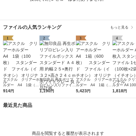
ファイルの人気ランキング
もっと見る
1
2
3
4
アスクル クリアーホ
無印良品 再生ポリプ
アスクル クリアーホ
アスクル クリ
ルダー A4 1袋（10
ロピレン入りファイル
ルダー A4 1箱（60
ルダー A4 10
0枚） スタンダー
914
ボックススタンダード
1,190
0枚） スタンダー
5,423
タンダード フ
1,818
円
円
円
円
ド ファイル（イチオ
Ａ４用 約幅２５×奥行
ド ファイル（イチオ
1セット（100
シ） オリジナル
３２×高さ２４ｃｍ ホ
シ） オリジナル
袋）（イチオシ
最近見た商品
ワイトグレー 良品計
リジナル
画
商品を閲覧すると履歴が表示されます