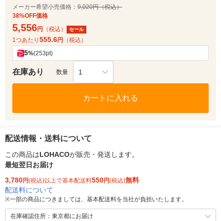
メーカー希望小売価格：
9,020円（税込）
38%OFF価格
5,556
円
（税込）
セール
555.6
1つあたり
円
（税込）
5
%
(253pt)
在庫あり
1
数量
カートに入れる
配送情報・送料について
この商品は
LOHACO
が販売・発送します。
最短翌日お届け
3,780
550
無料
円
(税込)以上で基本配送料
円
(税込)
配送料について
※
一部の商品につきましては、基本配送料を当社が負担いたします。
在庫確認住所：東京都にお届け