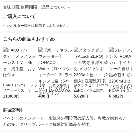
賞味期限/使用期限・返品について
ご購入について
ペンホルダー部分は抗菌ではありません。
こちらの商品もおすすめ
HAKU（ハク） メラ
【水・ミネラルウォー
アタックゼロ（Attack
フレアフレグラ
ノフォーカスＩＶ 4
ター】LOHACO Wate
ZERO) ドラム式専用
ROKA（イロ
5ｇ 資生堂 おまけ
11,000
r（ロハコウォータ
490
詰め替え メガジャン
5,820
イキッドリリ
6,582
円
円
円
円
付き
ー）2L ラベルレス 1
ボ 2300g 1セット（2
柔軟剤 詰め替
箱（5本入）（イチオ
個入) 洗濯洗剤 花王
大 1200ml 
商品説明
シ） オリジナル
（5個入) 花王
イベントのアンケート、来院時の問診票の記入等、多数が触れるこ
との多いクリップボードに抗菌対応商品が登場。