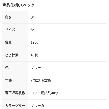
商品仕様/スペック
向き
タテ
サイズ
A4
質量
193g
とじ枚数
40枚
色
ブルー
寸法
縦323×横235ｍｍ
適正収容枚数
コピー用紙約40枚
カラーグルー
ブルー系